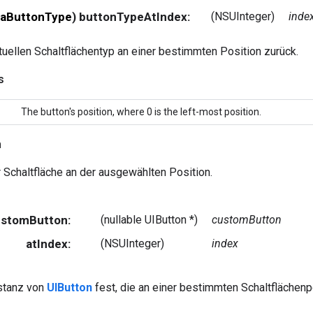
aButtonType
) buttonTypeAtIndex:
(NSUInteger)
inde
tuellen Schaltflächentyp an einer bestimmten Position zurück.
s
The button's position, where 0 is the left-most position.
n
 Schaltfläche an der ausgewählten Position.
CustomButton:
(nullable UIButton *)
customButton
atIndex:
(NSUInteger)
index
nstanz von
UIButton
fest, die an einer bestimmten Schaltflächenpo