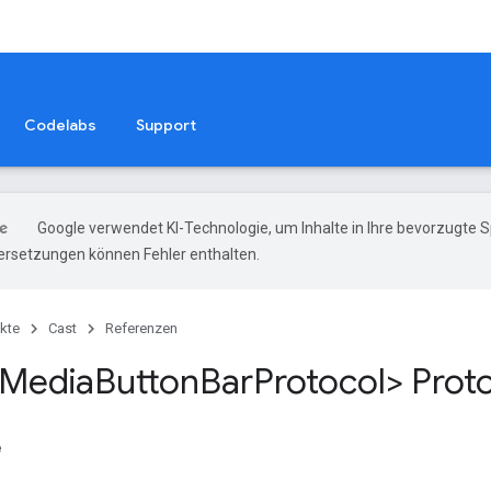
Codelabs
Support
Google verwendet KI-Technologie, um Inhalte in Ihre bevorzugte 
ersetzungen können Fehler enthalten.
kte
Cast
Referenzen
Media
Button
Bar
Protocol> Proto
e