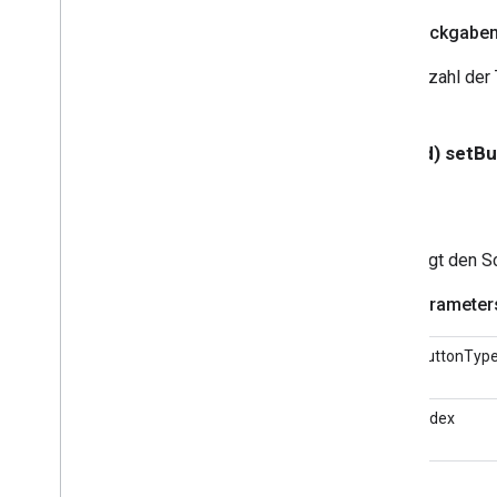
<GCKSessionManagerListener>
Rückgabe
GCKSessionTraits
GCKUI-Taste
Anzahl der 
GCKUICast-Taste
<GCKUICastButtonDelegate>
GCKUICastContainerViewControll
- (void) setB
er
GCKUI-Geräte-Volume-Controller
GCKUIExpandedMediaControlsVi
ewController
<GCKUIImageCache>
Legt den Sc
GCKUIImageHints
Parameter
<GCKUIImagePicker>
<GCKUIMediaButtonBarProtocol
>
buttonTyp
GCKUIMediaController
<GCKUIMediaControllerDelegate>
index
GCKUIMediaTrackSelectionViewC
ontroller
<GCKUIMediaTrackSelectionView
ControllerDelegate>