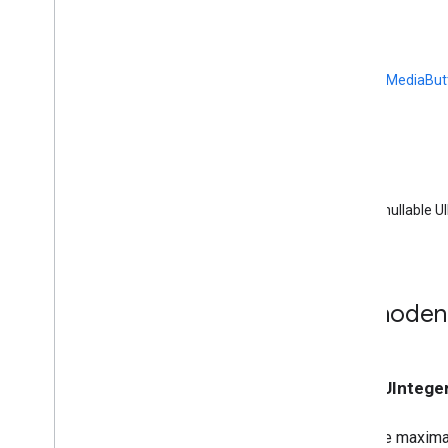
GCKMedia
Text
Track
Style
GCK-Media
Track
GCKMultizone-Gerät
(
GCKUIMediaBut
Status „GCKMultizone“
GCKNetwork
Address
GCKOpen
URLOptions
GCKRemote
Media
Client
GCKRemoteMediaClient(
Geschützt)
(nullable U
<GCKRemote
Media
Client
Ad
Info
Parser
Delegate>
<GCKRemote
Media
Client
Listener>
Methodend
GCK-Anfrage
<GCKRequestDelegate>
GCKSenderApplicationInfo
GCK-Sitzung
- (NSUIntege
GCKSession(Geschützt)
GCKSessionManager
Die maxima