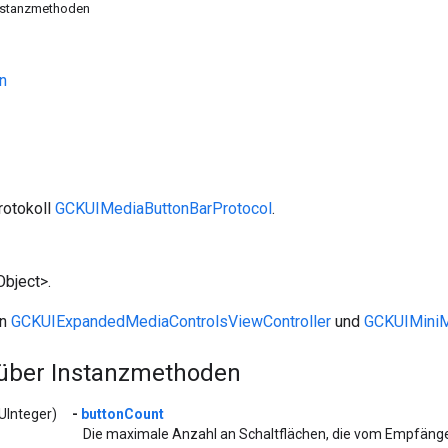
Instanzmethoden
n
rotokoll
GCKUIMediaButtonBarProtocol
.
bject>.
on
GCKUIExpandedMediaControlsViewController
und
GCKUIMiniM
 über Instanzmethoden
UInteger)
-
buttonCount
Die maximale Anzahl an Schaltflächen, die vom Empfän