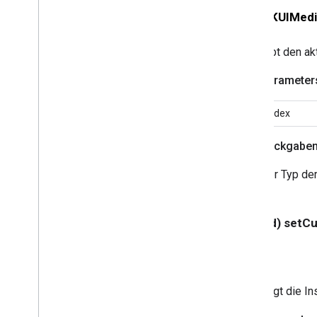
- (
GCKUIMedi
GCKUIMiniMediaControlsViewCon
troller
<GCKUIMiniMediaControlsViewCo
Gibt den ak
ntrollerDelegate>
GCKUIMultistateButton
Parameter
GCKUIWiedergaberateController
GCKUIPlayPauseToggleController
index
GCKUIStreamPositionController
GCKUIStyle
Rückgabe
GCKUIStyleAttributes
Der Typ der
GCKUIStyleAttributesCastViews
GCKUIStyleAttributesConnectionC
ontroller
GCKUIStyle
Attributes
Connection
- (void) set
Navigation
GCKUIStyle
Attributes
Connection
Toolbar
GCKUIStyle
Attributes
Device
Chooser
Legt die I
GCKUIStyle
Attributes
Device
Control