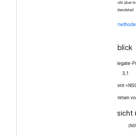
Übersicht über 
GCKMedia
Live
Seekable
Range
Methodendetail
GCKMedia
Load
Options
GCKMedia
Load
Request
Data
Instanzmethode
GCKMedia
Load
Request
Data
Builder
GCKMedienmetadaten
Überblick
GCK-Media
Queue
GCKMedia
Queue
Container
Metadata
Das Delegate-P
GCKMedia
Queue
Container
Metadata
Builder
Seit
3,1
GCKMedia
Queue
Data
GCKMedia
Queue
Data
Builder
Übernimmt <NSO
<GCKMedia
Queue
Delegate>
Übernommen v
GCKMedia
Queue
Item
GCKMedia
Queue
Item
Builder
Übersicht
GCKMedia
Queue
Load
Options
GCKMedia
Request
Item
(NS
GCKMedia
Seek
Options
GCK-Mediastatus