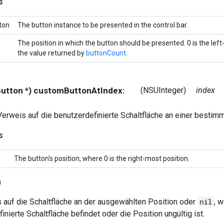
s
ton
The button instance to be presented in the control bar.
The position in which the button should be presented. 0 is the left
the value returned by
buttonCount
.
IButton *) customButtonAtIndex:
(NSUInteger)
index
Verweis auf die benutzerdefinierte Schaltfläche an einer bestim
s
The button's position, where 0 is the right-most position.
n
 auf die Schaltfläche an der ausgewählten Position oder
nil
, 
inierte Schaltfläche befindet oder die Position ungültig ist.