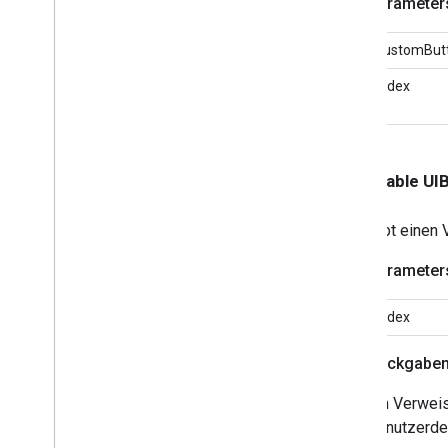
Parameter
GCKUIStyle
Attributes
Expanded
Controller
customBut
GCKUIStyle
Attributes
Guest
Mode
Pairing
Dialog
index
GCKUIStyle
Attributes
Anleitung
GCKUIStyle
Attributes
Media
Control
GCKUIStyle
Attributes
Mini
- (nullable U
Controller
GCKUIStyle
Attributes
No
Devices
Available
Controller
Gibt einen 
GCKUIStyle
Attributes
Track
Selector
Parameter
GCKUIUtils
GCKVASTAnzeigenanfrage
index
GCKVideo
Info
NSDictionary(
GCKAdditions)
Rückgabe
NSMutableDictionary(
GCKAdditions)
Ein Verweis
NSTimer(
GCKAdditions)
benutzerdef
Dateien