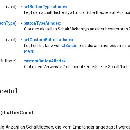
(void)
-
setButtonType:atIndex:
Legt den Schaltflächentyp für die Schaltfläche auf Positi
tonType
)
-
buttonTypeAtIndex:
Gibt den aktuellen Schaltflächentyp an einer bestimmten 
(void)
-
setCustomButton:atIndex:
Legt die Instanz von
UIButton
fest, die an einer bestimmte
Mehr...
IButton *)
-
customButtonAtIndex:
Gibt einen Verweis auf die benutzerdefinierte Schaltfläc
etail
r) buttonCount
le Anzahl an Schaltflächen, die vom Empfänger angepasst werd