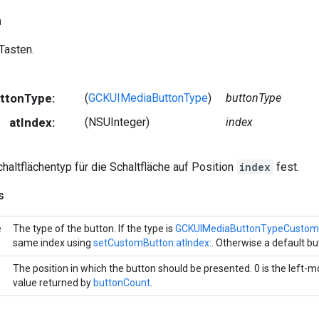
n
Tasten.
uttonType:
(
GCKUIMediaButtonType
)
buttonType
atIndex:
(NSUInteger)
index
haltflächentyp für die Schaltfläche auf Position
index
fest.
s
e
The type of the button. If the type is
GCKUIMediaButtonTypeCustom
same index using
setCustomButton:atIndex:
. Otherwise a default bu
The position in which the button should be presented. 0 is the left-m
value returned by
buttonCount
.