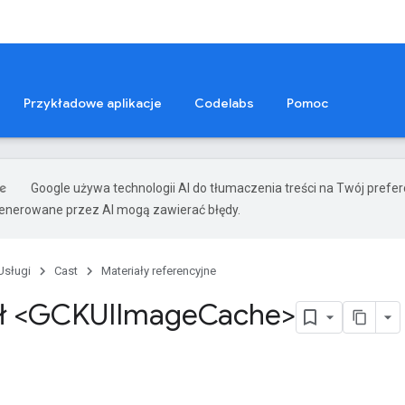
Przykładowe aplikacje
Codelabs
Pomoc
Google używa technologii AI do tłumaczenia treści na Twój prefe
nerowane przez AI mogą zawierać błędy.
Usługi
Cast
Materiały referencyjne
ół <GCKUIImage
Cache>