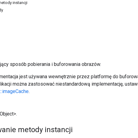
tody instancji
dy
ający sposób pobierania i buforowania obrazów.
entacja jest używana wewnętrznie przez platformę do buforowa
aplikacji można zastosować niestandardową implementację, ustaw
::imageCache
.
Object>.
nie metody instancji