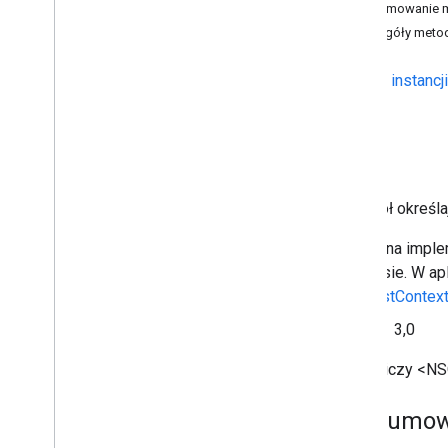
Kontroler widoku GCKUIContainer
Podsumowanie me
Viewer
Szczegóły meto
Kontroler głośności urządzenia
GCKUI
Metody instancji
Kontroler GCKUIExpanded
Media
Controls
View
Controller
<GCKUIImage
Cache>
Wskazówka GCKUIImage
Opis
<GCKUIImage
Picker>
<GCKUIMedia
Button
Bar
Protocol>
Protokół określ
Kontroler GCKUIMedia
Control
<GCKUIMedia
Controller
Delegate>
Domyślna implem
Kontroler widoku GCKUIMedia
interfejsie. W 
Track
Selection
View
Controller
GCKCastContext
<GCKUIMedia
Track
Selection
View
Controller
Delegate>
Od
3,0
Kontroler widoku GCKUIMini
Media
Controls
View
Controller
Dziedziczy <NS
<GCKUIMini
Media
Controls
View
Controller
Delegate>
Podsumowa
Przycisk wielostanowy GCKUI