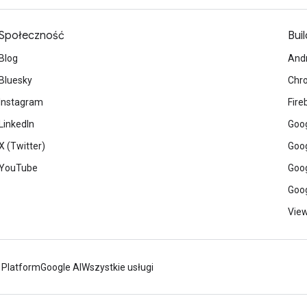
Społeczność
Buil
Blog
And
Bluesky
Chr
Instagram
Fire
LinkedIn
Goog
X (Twitter)
Goog
YouTube
Goog
Goog
View
 Platform
Google AI
Wszystkie usługi