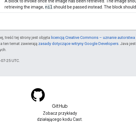
A block to invoke once the image has been retrieved. The image shoul
nil
retrieving the image,
should be passed instead. The block should
j, treść tej strony jest objęta
licencją Creative Commons – uznanie autorstwa 
a ten temat zawierają
zasady dotyczące witryny Google Developers
. Java je
ych.
5-07-25 UTC.
GitHub
Zobacz przykłady
działającego kodu Cast.