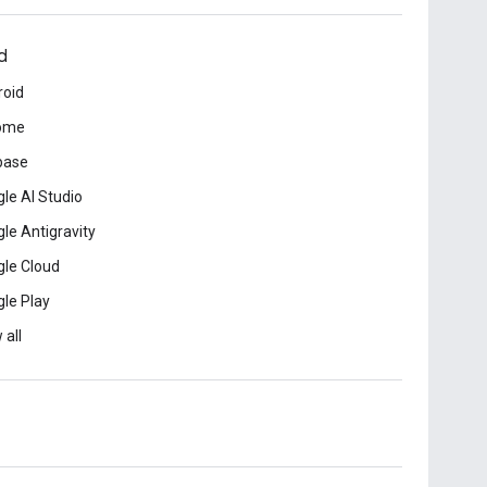
d
roid
ome
base
le AI Studio
le Antigravity
le Cloud
le Play
 all