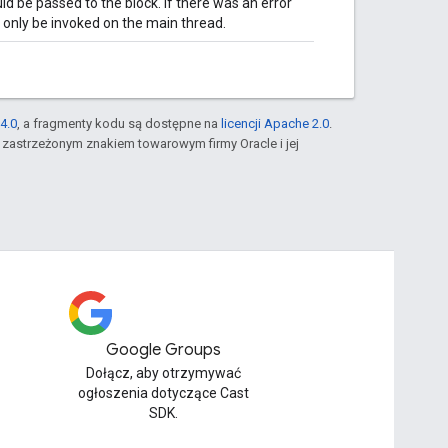
d be passed to the block. If there was an error
 only be invoked on the main thread.
4.0
, a fragmenty kodu są dostępne na
licencji Apache 2.0
.
st zastrzeżonym znakiem towarowym firmy Oracle i jej
Google Groups
Dołącz, aby otrzymywać
ogłoszenia dotyczące Cast
SDK.