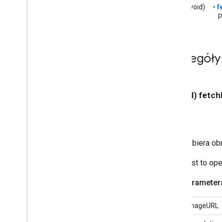
Kontroler szybkości odtwarzania
(void)
-
f
GCKUI
P
Kontroler GCKUIPlay
Wstrzymaj
lub przełącz
Kontroler pozycji GCKUIStream
GCKUIStyle
Szczegóły
GCKUIStyle
Attributes
GCKUIStyle
Attributes
Views
GCKUIStyle
Attributes
Connection
- (void) fet
Controller
Nawigacja w ramach GCKUIStyle
Attributes
Connection
Pasek narzędzi GCKUIStyle
Attributes
Connection
Tool
Pobiera ob
GCKUIStyle
Attributes
Devicer
GCKUIStyle
Attributes
Kolumna
Jest to ope
Rozszerzony kontroler
GCKUIStyle
Attributes
Parameter
Okno GCKUIStyle
Attributes
Guest
Modeing
Dialog
imageURL
GCKUIStyle
Attributes
Instrukcje