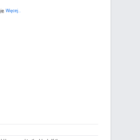
ję.
Więcej...