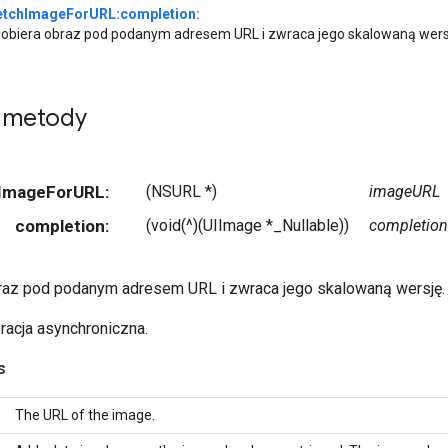
etchImageForURL:completion:
obiera obraz pod podanym adresem URL i zwraca jego skalowaną wers
 metody
chImageForURL:
(NSURL *)
imageURL
completion:
(void(^)(UIImage *_Nullable))
completion
raz pod podanym adresem URL i zwraca jego skalowaną wersję.
racja asynchroniczna.
s
The URL of the image.