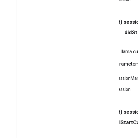
GCKUIMini
Media
Controls
View
Controller
<GCKUIMini
Media
Controls
View
Controller
Delegate>
- (void) sess
GCKUIMultistate
Button
didSt
GCKUIPlayback
Rate
Controller
GCKUIPlay
Pause
Toggle
Controller
GCKUIStream
Position
Controller
Se llama cu
GCKUIEstilo
Parameter
GCKUIStyle
Attributes
GCKUIStyle
Attributes
Cast
Views
sessionMa
GCKUIStyle
Attributes
Connection
Controller
session
GCKUIStyle
Attributes
Connection
Navigation
GCKUIStyle
Attributes
Connection
Toolbar
- (void) sess
GCKUIStyle
Attributes
Device
willStartC
Chooser (sitio web)
GCKUIStyle
Attributes
Device
Control