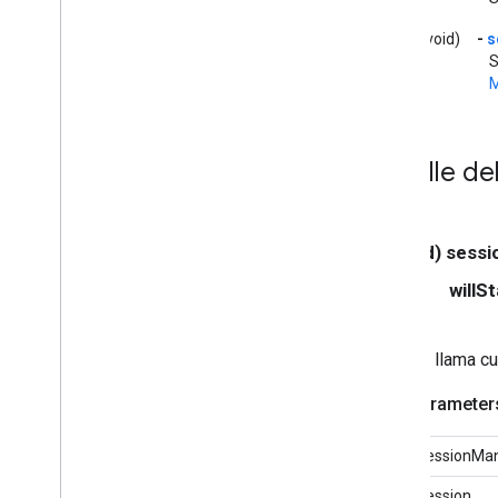
<GCKSession
Manager
Listener>
(void)
-
s
GCKSession
Traits
S
Botón de GCKUI
M
Botón de GCKUICast
<GCKUICast
Button
Delegate>
GCKUICast
Container
View
Controller
Detalle d
GCKUIDevice
Volume
Controller
GCKUIExpanded
Media
Controls
View
Controller
- (void) sess
<GCKUIImage
Cache>
willS
GCKUIImage
Hints
<GCKUIImage
Picker>
<GCKUIMedia
Button
Bar
Protocol>
Se llama c
GCKUIMedia
Controller
<GCKUIMedia
Controller
Delegate>
Parameter
GCKUIMedia
Track
Selection
View
Controller
sessionMa
<GCKUIMedia
Track
Selection
View
Controller
Delegate>
session