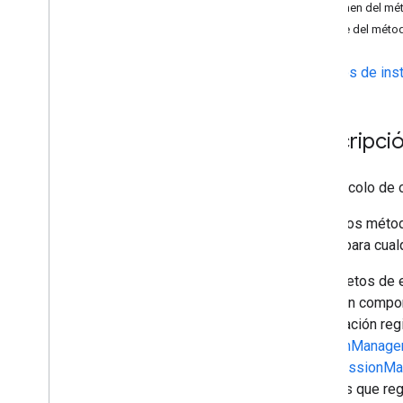
Lista obsoleta
Resumen del mét
GCKAd
Break
Clip
Info
Detalle del méto
GCKAd
Break
Clip
Info
Builder
GCKAd
Break
Clip
Vast
Ads
Request
Métodos de inst
GCKAd
Break
Info
GCKAd
Break
Info
Builder
.
GCKAd
Break
Status
Descripció
GCKApplication
Metadata
Canal de GCKCast
El protocolo de
GCKCast
Context
GCKCastContext(
IU)
Todos los métod
<GCKCast
Device
Status
Listener>
invoca para cual
Opciones de GCKCast
Los objetos de e
GCKCast
Session
registran compo
GCKColor
la aplicación re
GCKCredentials
Data
sessionManager
Dispositivo GCK
(GCKSessionMan
GCKDevice
Provider
aquellas que reg
GCKDeviceProvider(
protegido)