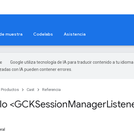
 de muestra
Codelabs
Asistencia
Google utiliza tecnología de IA para traducir contenido a tu idioma
izadas con IA pueden contener errores.
Productos
Cast
Referencia
lo <GCKSession
Manager
Listen
ral