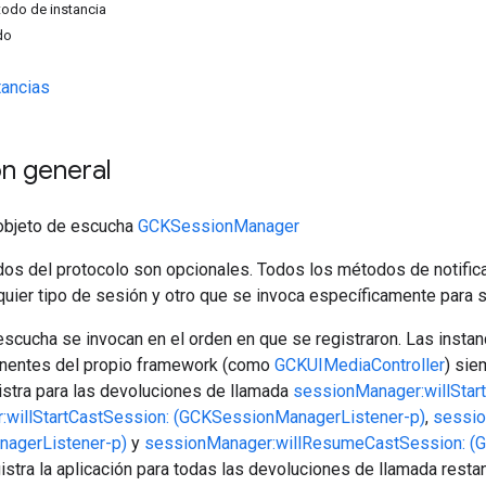
odo de instancia
do
ancias
n general
 objeto de escucha
GCKSessionManager
os del protocolo son opcionales. Todos los métodos de notific
quier tipo de sesión y otro que se invoca específicamente para 
scucha se invocan en el orden en que se registraron. Las insta
nentes del propio framework (como
GCKUIMediaController
) sie
gistra para las devoluciones de llamada
sessionManager:willStar
:willStartCastSession: (GCKSessionManagerListener-p)
,
sessio
agerListener-p)
y
sessionManager:willResumeCastSession: (
istra la aplicación para todas las devoluciones de llamada resta