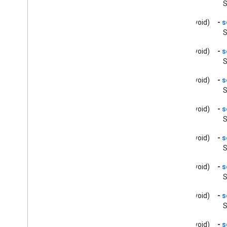
S
GCKMedia
Load
Request
Data
GCKMedia
Load
Request
Data
(void)
-
s
Builder
S
GCKMedia
Metadata
(void)
-
s
GCKMedia
Queue
S
GCKMedia
Queue
Container
Metadata
(void)
-
s
GCKMedia
Queue
Container
S
Metadata
Builder
GCKMedia
Queue
Data
(void)
-
s
S
GCKMedia
Queue
Data
Builder
<GCKMedia
Queue
Delegate>
(void)
-
s
GCKMedia
Queue
Item
S
GCKMedia
Queue
Item
Builder
(void)
-
s
Opciones de GCKMedia
Queue
Load
Options
S
GCKMedia
Request
Item
(void)
-
s
GCKMedia
Seek
Options
S
GCKMedia
Status
(void)
-
s
GCKMedia
Text
Track
Style