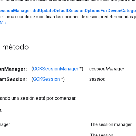
essionManager:didUpdateDefaultSessionOptionsForDeviceCatego
e llama cuando se modifican las opciones de sesión predeterminadas p
ás...
el método
ionManager:
(
GCKSessionManager
*)
sessionManager
tartSession:
(
GCKSession
*)
session
uando una sesión está por comenzar.
s
nager
The session manager.
The session.