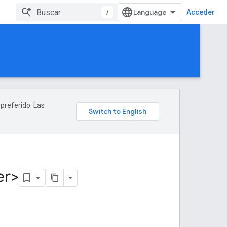
/
Acceder
 preferido. Las
er>