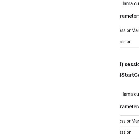
Se llama c
GCKUIStyle
Attributes
Expanded
Controller
Parameter
GCKUIStyle
Attributes
Guest
Mode
Pairing
Dialog
GCKUIStyle
Attributes
sessionMa
Instrucciones
GCKUIStyle
Attributes
Media
session
Control
GCKUIStyle
Attributes
Mini
Controller
- (void) sess
GCKUIStyle
Attributes
No
Devices
Available
Controller
didStartC
GCKUIStyle
Attributes
Track
Selector
GCKUIUtils
Se llama cu
GCKVASTAds
Request
Información del video de GCK
Parameter
NSDictionary(
GCKAdditions)
NSMutableDictionary(
sessionMa
GCKAdditions)
session
NSTimer(
GCKAdditions)