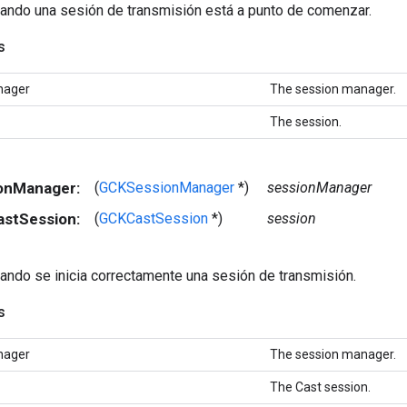
uando una sesión de transmisión está a punto de comenzar.
s
nager
The session manager.
The session.
ionManager:
(
GCKSessionManager
*)
sessionManager
astSession:
(
GCKCastSession
*)
session
ando se inicia correctamente una sesión de transmisión.
s
nager
The session manager.
The Cast session.