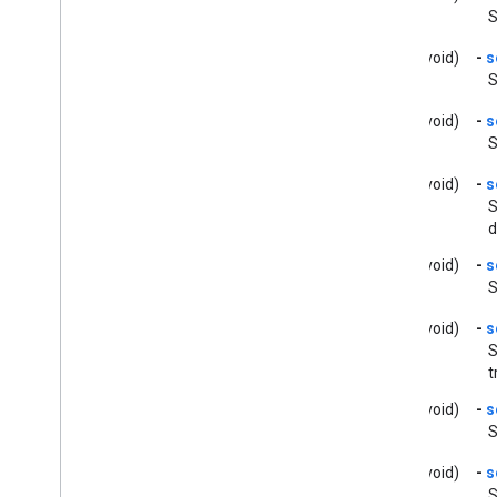
S
GCKMedia
Track
GCKMultizone
Device
(void)
-
s
Estado de varias zonas GCK
S
Dirección de red de GCK
(void)
-
s
Opciones de GCKOpen
S
URLOptions
GCKRemote
Media
Client
.
(void)
-
s
GCKRemoteMediaClient(
S
protegido)
d
<GCKRemote
Media
Client
Ad
Info
Parser
Delegate>
(void)
-
s
S
<GCKRemote
Media
Client
Listener>
(void)
-
s
Solicitud GCK
S
<GCKRequest
Delegate>
t
GCKSender
Application
Info
(void)
-
s
GCKSession
S
GCKSession(
protegida)
Administrador de sesiones de
(void)
-
s
GCK
S