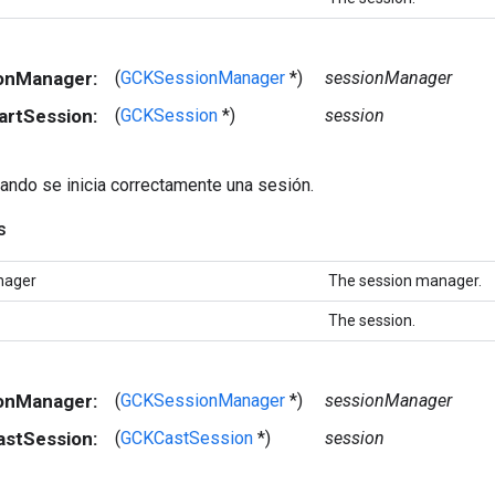
ionManager:
(
GCKSessionManager
*)
sessionManager
artSession:
(
GCKSession
*)
session
ando se inicia correctamente una sesión.
s
nager
The session manager.
The session.
ionManager:
(
GCKSessionManager
*)
sessionManager
astSession:
(
GCKCastSession
*)
session