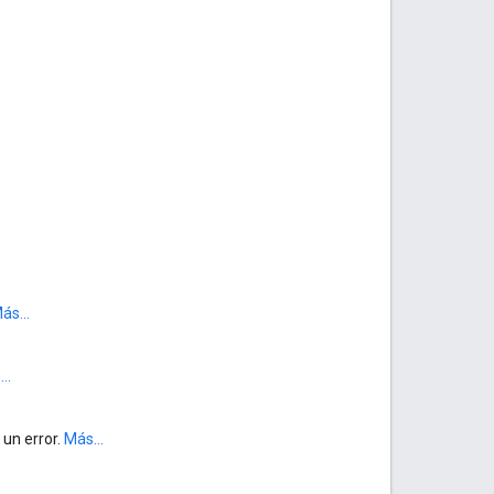
ás...
..
 un error.
Más...