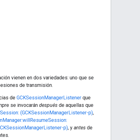
ación vienen en dos variedades: uno que se
sesiones de transmisión.
ncias de
GCKSessionManagerListener
que
mpre se invocarán
después
de aquellas que
tSession: (GCKSessionManagerListener-p)
,
nManager:willResumeSession:
GCKSessionManagerListener-p)
, y
antes
de
ntes.