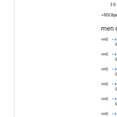
GCKDiscovery
Criterios
Desde
3.0
GCKDiscovery
Manager
.
Hereda <NSObje
<GCKDiscovery
Manager
Listener>
GCKDynamic
Device
Resumen d
Error GCK
Canal genérico de GCK
(void)
-
s
<GCKGeneric
Channel
Delegate>
S
GCKHLSSegmento
GCKHLSVideo
Segmento
(void)
-
s
S
GCKImage
GCKJSONUtils
(void)
-
s
Opciones de GCKLaunch
S
GCKLogger
(void)
-
s
<GCKLogger
Delegate>
S
GCKLogger
Filter
GCKMedia
Information
(void)
-
s
GCKMedia
Information
Builder
S
Rango de GCKMedia
Live
Seekable
(void)
-
s
GCKMedia
Load
Options