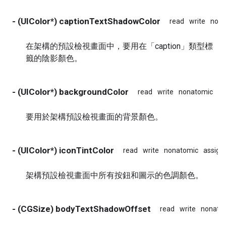
- (UIColor*) captionTextShadowColor
read
write
nona
在架構的預設檢視畫面中，要用在「caption」類型標
籤的陰影顏色。
- (UIColor*) backgroundColor
read
write
nonatomic
as
要用於架構預設檢視畫面的背景顏色。
- (UIColor*) iconTintColor
read
write
nonatomic
assign
架構預設檢視畫面中所有按鈕和圖示的色調顏色。
- (CGSize) bodyTextShadowOffset
read
write
nonato