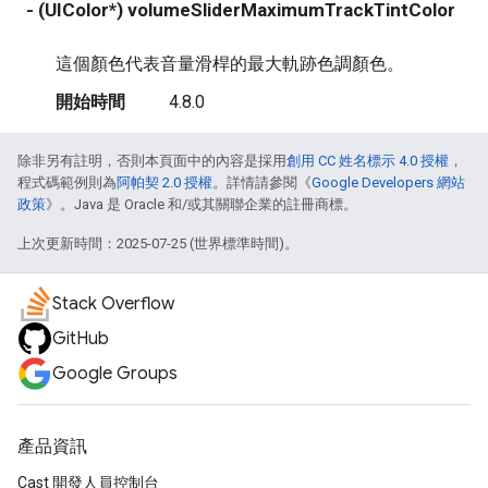
- (UIColor*) volumeSliderMaximumTrackTintColor
r
這個顏色代表音量滑桿的最大軌跡色調顏色。
開始時間
4.8.0
除非另有註明，否則本頁面中的內容是採用
創用 CC 姓名標示 4.0 授權
，
程式碼範例則為
阿帕契 2.0 授權
。詳情請參閱《
Google Developers 網站
政策
》。Java 是 Oracle 和/或其關聯企業的註冊商標。
上次更新時間：2025-07-25 (世界標準時間)。
Stack Overflow
GitHub
Google Groups
產品資訊
Cast 開發人員控制台