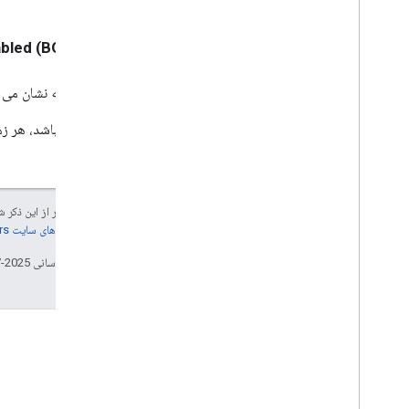
GCKUIStyle
Attributes
Expanded
Controller
- (BOOL) miniMediaControlsItemEnabled
GCKUIStyle
Attributes
Guest
Mode
Pairing
Dialog
دستورالعمل های GCKUIStyle
پرچمی که نشان می ده
Attributes
GCKUIStyle
Attributes
Media
اگر فعال باشد، هر 
Control
GCKUIStyle
Attributes
Mini
Controller
GCKUIStyle
Attributes
No
Devices
Available
Controller
جز در مواردی که غیر از این ذک
جزئیات، به
خطمشی‌های سایت Google Developers‏
GCKUIStyle
Attributes
Track
Selector
تاریخ آخرین به‌روزرسانی 2025-07-24 به‌وقت ساعت هماهنگ جهانی.
GCKUIUtils
GCKVASTAds
Request
GCKVideo
Info
NSDictionary (افزودن GCK)
Dictionary (افزودن GCK)
NSMutable
NSTimer (افزودن GCK)
فایل ها
سرریز پشته