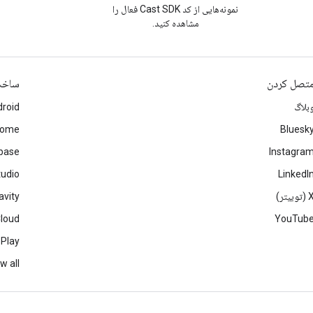
نمونه‌هایی از کد Cast SDK فعال را
مشاهده کنید.
تصل کردن
ساخ
بلاگ
roid
rome
Bluesk
ebase
Instagra
tudio
LinkedI
(توییتر)
avity
Cloud
YouTub
 Play
w all