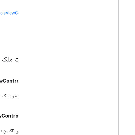
GCKUImini
Media
Controls
View
Controller
olsViewController
Media
Controls
View
<GCKUImini
Controller
Delegate>
دکمه GCKUIMultistate
BOOL
GCKUIPlayback
Rate
Controller
GCKUIPlay
Pause
Toggle
Controller
GCKUStream
Position
Controller
GCKUISstyle
جزئیات ملک
GCKUIStyle
Attributes
GCKUIStyle
Attributes
Cast
Views
GCKUIStyle
Attributes
Connection
- (UIViewController*) contentViewController
Controller
GCKUIStyle
Attributes
Connection
Navigation
کنترل‌کننده ویو که ب
GCKUIStyle
Attributes
Connection
Toolbar
GCKUIStyle
Attributes
Device
Controller
- (
Chooser
GCKUIStyle
Attributes
Device
کنترلر نمای "اکنون 
Control