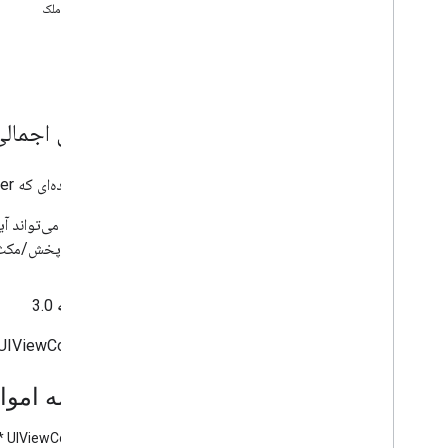
جزئیات ملک
Manager
Listener>
<GCKSession
GCKSession
Traits
خواص
دکمه GCKUI
دکمه GCKUICast
Button
Delegate>
<GCKUICast
بررسی اجمالی
GCKUICast
Container
View
Controller
GCKUIDevice
Volume
Controller
کنترل‌کننده‌ای که View Controller دیگری را می‌پیچد و یک ناحیه اعلان پخش رسانه در زیر آن کنترل‌کننده اضافه می‌کند.
GCKUIExpanded
Media
Controls
View
Controller
این اعلان می‌تواند
Cache>
<GCKUIImage
جابجایی پخش/مکث را
GCKUIImage
Hints
کند.
Picker>
<GCKUIImage
از آنجا که
3.0
Button
Bar
Protocol>
<GCKUIMedia
GCKUIMedia
Controller
UIViewController را به ارث می برد.
Controller
Delegate>
<GCKUIMedia
GCKUIMedia
Track
Selection
View
خلاصه اموا
Controller
Track
Selection
View
<GCKUIMedia
Controller
Delegate>
UIViewController *