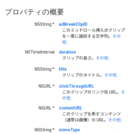
プロパティの概要
NSString *
adBreakClipID
このミッドロール挿入点クリップ
を一意に識別する文字列。
その
他...
NSTimeInterval
duration
クリップの長さ。
その他...
NSString *
title
クリップのタイトル。
その他...
NSURL *
clickThroughURL
このクリップのリンク先 URL。
そ
の他...
NSURL *
contentURL
このクリップを表すコンテンツ
（通常は画像）の URL。
その他...
NSString *
mimeType