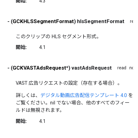
開始:
4.3
- (
GCKHLSSegmentFormat
) hlsSegmentFormat
rea
このクリップの HLS セグメント形式。
開始:
4.1
- (
GCKVASTAdsRequest
*) vastAdsRequest
read
non
VAST 広告リクエストの設定（存在する場合）。
詳しくは、
デジタル動画広告配信テンプレート 4.0
を
ご覧ください。nil でない場合、他のすべてのフィー
ルドは無視されます。
開始:
4.1