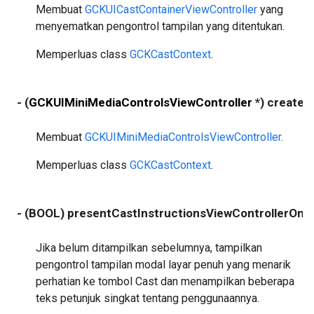
Membuat
GCKUICastContainerViewController
yang
menyematkan pengontrol tampilan yang ditentukan.
Memperluas class
GCKCastContext
.
- (
GCKUIMiniMediaControlsViewController
*) createM
Membuat
GCKUIMiniMediaControlsViewController
.
Memperluas class
GCKCastContext
.
- (BOOL) presentCastInstructionsViewControllerOnc
Jika belum ditampilkan sebelumnya, tampilkan
pengontrol tampilan modal layar penuh yang menarik
perhatian ke tombol Cast dan menampilkan beberapa
teks petunjuk singkat tentang penggunaannya.