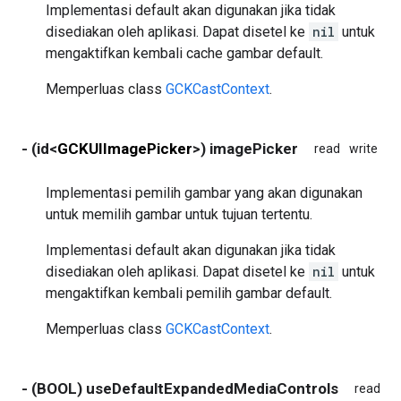
Implementasi default akan digunakan jika tidak
disediakan oleh aplikasi. Dapat disetel ke
nil
untuk
mengaktifkan kembali cache gambar default.
Memperluas class
GCKCastContext
.
- (id<
GCKUIImagePicker
>) imagePicker
read
write
no
Implementasi pemilih gambar yang akan digunakan
untuk memilih gambar untuk tujuan tertentu.
Implementasi default akan digunakan jika tidak
disediakan oleh aplikasi. Dapat disetel ke
nil
untuk
mengaktifkan kembali pemilih gambar default.
Memperluas class
GCKCastContext
.
- (BOOL) useDefaultExpandedMediaControls
read
wr