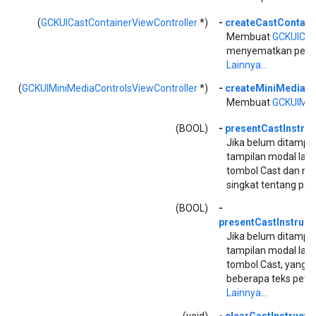
(
GCKUICastContainerViewController
*)
-
createCastContaine
Membuat
GCKUICas
menyematkan pengon
Lainnya...
(
GCKUIMiniMediaControlsViewController
*)
-
createMiniMediaCo
Membuat
GCKUIMini
(BOOL)
-
presentCastInstru
Jika belum ditampi
tampilan modal laya
tombol Cast dan me
singkat tentang pe
(BOOL)
-
presentCastInstruct
Jika belum ditampi
tampilan modal laya
tombol Cast, yang 
beberapa teks petu
Lainnya...
(void)
-
clearCastInstruct