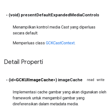
- (void) presentDefaultExpandedMediaControls
Menampilkan kontrol media Cast yang diperluas
secara default.
Memperluas class
GCKCastContext
.
Detail Properti
- (id<
GCKUIImageCache
>) imageCache
read
write
no
Implementasi cache gambar yang akan digunakan oleh
framework untuk mengambil gambar yang
direferensikan dalam metadata media.