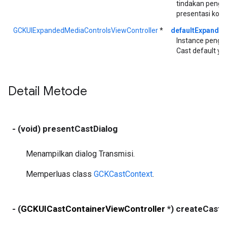
tindakan pengg
presentasi kont
GCKUIExpandedMediaControlsViewController
*
defaultExpande
Instance pengon
Cast default ya
Detail Metode
- (void) presentCastDialog
Menampilkan dialog Transmisi.
Memperluas class
GCKCastContext
.
- (
GCKUICastContainerViewController
*) createCastC