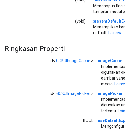
Menghapus flag per
tampilan modal petu
(void)
-
presentDefaultExp
Menampilkan kontro
default.
Lainnya...
Ringkasan Properti
id<
GCKUIImageCache
>
imageCache
Implementasi c
digunakan oleh
gambar yang di
media.
Lainnya..
id<
GCKUIImagePicker
>
imagePicker
Implementasi p
digunakan untu
tertentu.
Lainnya
BOOL
useDefaultExpa
Mengonfigurasi