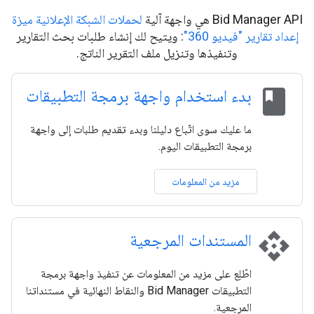
Bid Manager API هي واجهة آلية
لحملات الشبكة الإعلانية ميزة
إعداد تقارير "فيديو 360"
: ويتيح لك إنشاء طلبات بحث التقارير
وتنفيذها وتنزيل ملف التقرير الناتج.
class
بدء استخدام واجهة برمجة التطبيقات
ما عليك سوى اتّباع دليلنا وبدء تقديم طلبات إلى واجهة
برمجة التطبيقات اليوم.
مزيد من المعلومات
api
المستندات المرجعية
اطّلِع على مزيد من المعلومات عن تنفيذ واجهة برمجة
التطبيقات Bid Manager والنقاط النهائية في مستنداتنا
المرجعية.