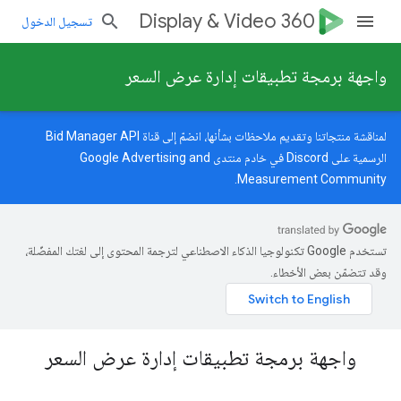
Display & Video 360
تسجيل الدخول
واجهة برمجة تطبيقات إدارة عرض السعر
لمناقشة منتجاتنا وتقديم ملاحظات بشأنها، انضمّ إلى قناة Bid Manager API
الرسمية على Discord في خادم
منتدى Google Advertising and
.
Measurement Community
تستخدم Google تكنولوجيا الذكاء الاصطناعي لترجمة المحتوى إلى لغتك المفضّلة،
وقد تتضمّن بعض الأخطاء.
واجهة برمجة تطبيقات إدارة عرض السعر