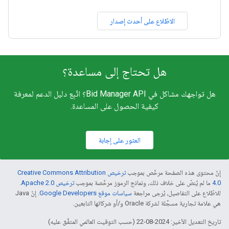
الاطّلاع على أحدث إصدار
هل تحتاج إلى مساعدة؟
هل تواجهك مشاكل في Bid Manager API؟ اتّبِع دليل الدعم لمعرفة
كيفية الحصول على المساعدة.
العثور على إجابة
إنّ محتوى هذه الصفحة مرخّص بموجب
ترخيص Creative Commons Attribution
4.0‏
ما لم يُنصّ على خلاف ذلك، ونماذج الرموز مرخّصة بموجب
ترخيص Apache 2.0‏
.
للاطّلاع على التفاصيل، يُرجى مراجعة
سياسات موقع Google Developers‏
. إنّ Java
هي علامة تجارية مسجَّلة لشركة Oracle و/أو شركائها التابعين.
تاريخ التعديل الأخير: 2024-08-22 (حسب التوقيت العالمي المتفَّق عليه)