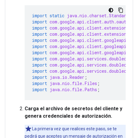
import static
java.nio.charset.StandardCha
import
com.google.api.client.auth.oauth2.C
import
com.google.api.client.extensions.ja
import
com.google.api.client.extensions.je
import
com.google.api.client.googleapis.au
import
com.google.api.client.googleapis.au
import
com.google.api.client.googleapis.ut
import
com.google.api.services.doubleclick
import
com.google.api.services.doubleclick
import
com.google.api.services.doubleclick
import
java.io.Reader
;
import
java.nio.file.Files
;
import
java.nio.file.Paths
;
Carga el archivo de secretos del cliente y
genera credenciales de autorización.
La primera vez que realices este paso, se te
pedirá que aceptes un mensaje de autorización en