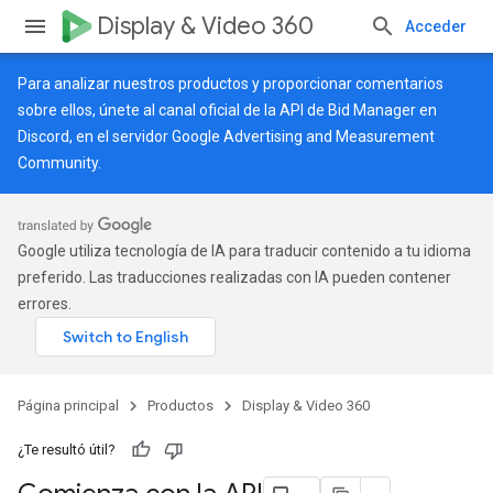
Display & Video 360
Acceder
Para analizar nuestros productos y proporcionar comentarios
sobre ellos, únete al canal oficial de la API de Bid Manager en
Discord, en el servidor
Google Advertising and Measurement
Community
.
Google utiliza tecnología de IA para traducir contenido a tu idioma
preferido. Las traducciones realizadas con IA pueden contener
errores.
Página principal
Productos
Display & Video 360
¿Te resultó útil?