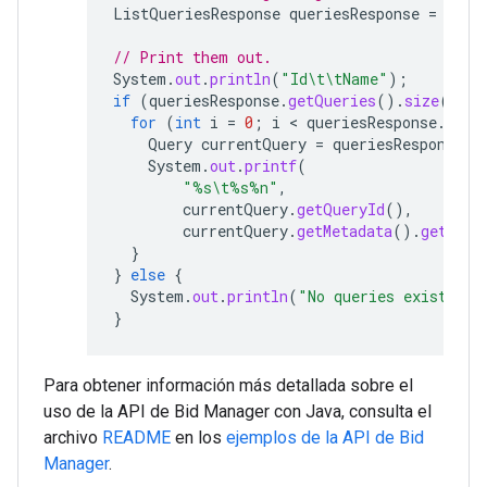
ListQueriesResponse
queriesResponse
=
serv
// Print them out.
System
.
out
.
println
(
"Id\t\tName"
);
if
(
queriesResponse
.
getQueries
().
size
()
>
for
(
int
i
=
0
;
i
 < 
queriesResponse
.
getQ
Query
currentQuery
=
queriesResponse
.
g
System
.
out
.
printf
(
"%s\t%s%n"
,
currentQuery
.
getQueryId
(),
currentQuery
.
getMetadata
().
getTitl
}
}
else
{
System
.
out
.
println
(
"No queries exist."
);
}
Para obtener información más detallada sobre el
uso de la API de Bid Manager con Java, consulta el
archivo
README
en los
ejemplos de la API de Bid
Manager
.