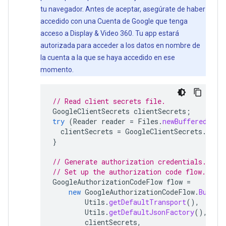
tu navegador. Antes de aceptar, asegúrate de haber
accedido con una Cuenta de Google que tenga
acceso a Display & Video 360. Tu app estará
autorizada para acceder a los datos en nombre de
la cuenta a la que se haya accedido en ese
momento.
// Read client secrets file.
GoogleClientSecrets
clientSecrets
;
try
(
Reader
reader
=
Files
.
newBufferedRead
clientSecrets
=
GoogleClientSecrets
.
load
}
// Generate authorization credentials.
// Set up the authorization code flow.
GoogleAuthorizationCodeFlow
flow
=
new
GoogleAuthorizationCodeFlow
.
Builde
Utils
.
getDefaultTransport
(),
Utils
.
getDefaultJsonFactory
(),
clientSecrets
,