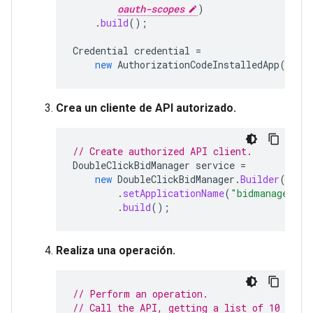
oauth-scopes
)
.
build
();
Credential
credential
=
new
AuthorizationCodeInstalledApp
(
flow
Crea un cliente de API autorizado.
// Create authorized API client.
DoubleClickBidManager
service
=
new
DoubleClickBidManager
.
Builder
(
cred
.
setApplicationName
(
"bidmanager-ja
.
build
();
Realiza una operación.
// Perform an operation.
// Call the API, getting a list of 10 quer