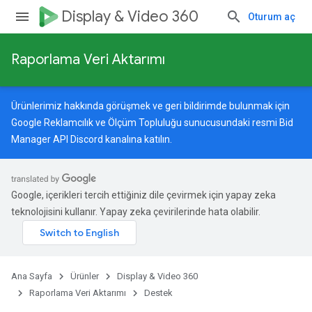
Display & Video 360
Oturum aç
Raporlama Veri Aktarımı
Ürünlerimiz hakkında görüşmek ve geri bildirimde bulunmak için
Google Reklamcılık ve Ölçüm Topluluğu
sunucusundaki resmi Bid
Manager API Discord kanalına katılın.
Google, içerikleri tercih ettiğiniz dile çevirmek için yapay zeka
teknolojisini kullanır. Yapay zeka çevirilerinde hata olabilir.
Ana Sayfa
Ürünler
Display & Video 360
Raporlama Veri Aktarımı
Destek