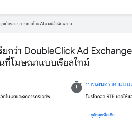
ที่คุณต้องการ การแปลโดย AI อาจมีข้อผิดพลาด
เรียกว่า DoubleClick Ad Exchange)
ื้นที่โฆษณาแบบเรียลไทม์
timer
การเสนอราคาแบบเร
อัตโนมัติและจัดการครีเอทีฟ
โปรโตคอล RTB ช่วยให้แ
ดูข้อมูลเพิ่มเติม