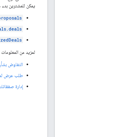
يمكن للمشترين بدء مفاوضات لجميع
proposals
als.deals
izedDeals
لمزيد من المعلومات 
التفاوض بشأ
طلب عرض لمس
إدارة صفقاتك