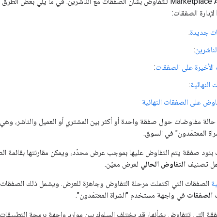
يمكنك استخدام Marketplace API للتفاوض بشأن الصفقات مع الناشرين. في ما يلي ب
ات جديدة
.
لناشرين
:
الأخيرة على الصفقات
:
النهائية
:
فاوض على الصفقات النهائية
الة مفاوضات حول صفقة واحدة أو أكثر بين المشتري أو العميل والناشر، وهي
ة المعتمَدون" في السوق.
نود صفقة يتم التفاوض عليها بموجب عرض محدّد، ويمكن مقارنتها بقائمة ال
حمل تصنيف
التفاوض الحالي
لعرض معيّن.
ية
الصفقات التي اكتملت مرحلة التفاوض وجاهزة للعرض. ويشمل ذلك الصفقات ال
ب
الصفقات
في واجهة مستخدم "الشراة المعتمَدون".