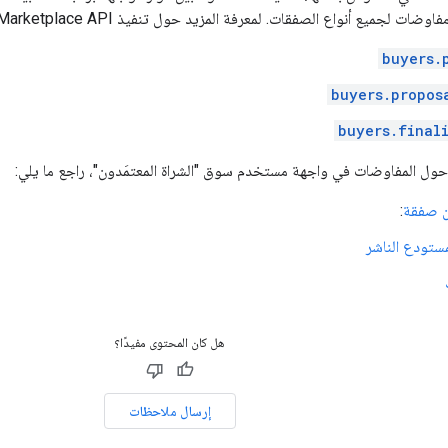
 أنواع الصفقات. لمعرفة المزيد حول تنفيذ Marketplace API للمفاوضات، راجع الموارد التالية:
buyers.
buyers.propos
buyers.final
حول المفاوضات في واجهة مستخدم سوق "الشراة المعتمَدون"، راجع ما يلي:
ن صفقة
:
تودع الناشر
هل كان المحتوى مفيدًا؟
إرسال ملاحظات