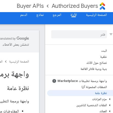
Buyer APIs
Authorized Buyers
الصفحة الرئيسية
الأدلة
المرجع
نماذج
الدعم
تتضمّن بعض الأخطاء.
البدء
خلفية
الصفحة الرئيسية
ال
نصائح حول الأداء
بنية وبنية فلاتر القائمة
واجهة برمجة تط
واجهة برمجة تطبيقات Marketplace
نظرة عامة
الصفقات المضمونة آليًا
نظرة عامة
حزم المزادات
واجهة برمجة التطبي
الملفات الشخصية للناشرين
المفاوضات مع
العملاء