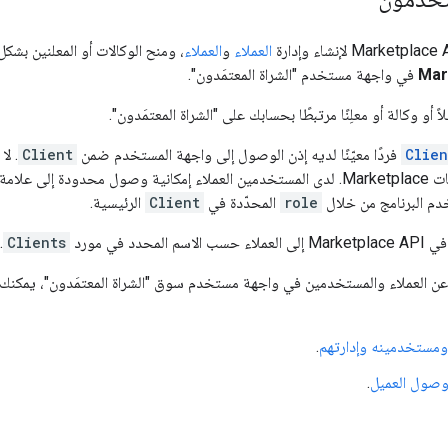
العملاء
و
العملاء
، ومنح الوكالات أو المعلنين بشكل
Mar
في واجهة مستخدم "الشراة المعتمَدون".
ً أو وكالة أو معلِنًا مرتبطًا بحسابك على "الشراة المعتمَدون".
Clien
فردًا معيّنًا لديه إذن الوصول إلى واجهة المستخدم ضمن
Client
. ل
علامة التبويب
م البرنامج من خلال
role
المحدّدة في
Client
الرئيسية.
محدد في مورد
Clients
.
عن العملاء والمستخدمين في واجهة مستخدم سوق "الشراة المعتمَدون"، يمكنك ا
 ومستخدمينه وإدارتهم
.
 وصول العميل
.