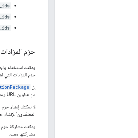
_ids
_ids
_ids
حزم المزادات
يمكنك استخدام واجهة برمجة التطبيقات API
حزم المزادات التي ا
إنّ
tionPackage
من عناوين URL ومعرّفات تطبيقات الأجهزة الجوّالة ذات الصلة بالاهتمامات التجارية للمشتري.
المعتمَدون" لإنشاء حزم المزادات. لا 
مشاركتها معك.