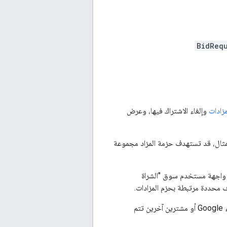
BidRequ
زادات
وإلغاء الاشتراك فيها، وعرض
اصة بمستودع Marketplace. على سبيل المثال، قد تستهدف حزمة المزاد مجموعة
جهة برمجة تطبيقات Marketplace. يمكنك استخدام واجهة مستخدم سوق "الشراة
يمكنك مشاركة حزم المزادات مع مشترين وعملاء آخرين، ويمكنك الحصول على حزم مزادات من إنشاء Google أو مشترين آخرين تتم