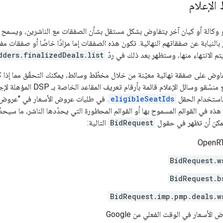
الإعلام
و وكالة أو كيان آخر يتفاوض بشكل مستقل بشأن الصفقات مع الناشرين، ويسمح ل
لنيابة عن صفقاتهم النهائية. تكون هذه الصفقات إما مزادًا خاصًا أو صفقات مفضّل
يتم الانتهاء منها، وستظهر بعد ذلك في ردّ
dders.finalizedDeals.list
تفاوض على صفقة نهائية معيّنة من خلال مخطّط وسائط، يمكنك التحقّق مما إذا
قد تمت تعبئته. يضع منسّقو وسائل
 باستخدام الحقل
eligibleSeatIds
. في طلبات عروض الأسعار في "عروض ا
هذه في القوائم المسموح بها أو القوائم المحظورة التي يحدّدها الناشر، ما سيحد
ويمكن أن تظهر في حقول
BidRequest
التالية:
BidRequest.w
BidRequest.b
BidRequest.imp.pmp.deals.w
لأسعار في الوقت الفعلي من Google