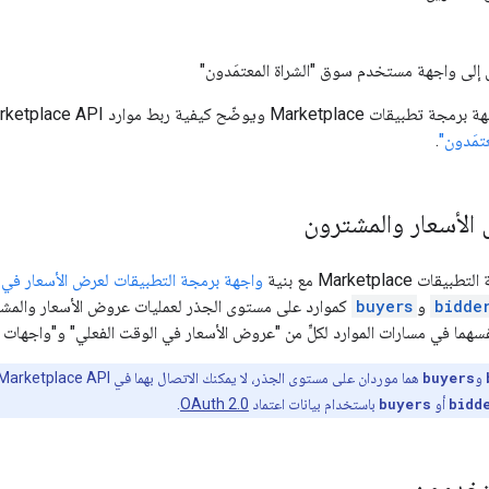
إلى واجهة مستخدم سوق "الشراة المعتمَدون"
 كيفية ربط موارد Marketplace API بميزات Marketplace في
تمَدون"
.
الأسعار والمشترون
Marketplac مع بنية
واجهة برمجة التطبيقات لعرض الأسعار في 
bidde
و
buyers
كموارد على مستوى الجذر لعمليات عروض الأسعار والمش
فسهما في مسارات الموارد لكلٍّ من "عروض الأسعار في الوقت الفعلي" و"واجهات 
و
buyers
bidd
أو
buyers
باستخدام بيانات اعتماد
OAuth 2.0
.
ستخدمون