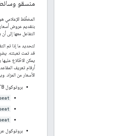
منسقو وسائط 
المخطِّط الإعلامي ه
بتقديم عروض أسعار با
التفاعل معها إلى أن 
لتحديد ما إذا تم ال
يمكن الاطّلاع عليها
أرقام تعريف المقاعد 
الأسعار من المزاد. 
بروتوكول OpenRTB
seat
seat
seat
بروتوكول عرض ا