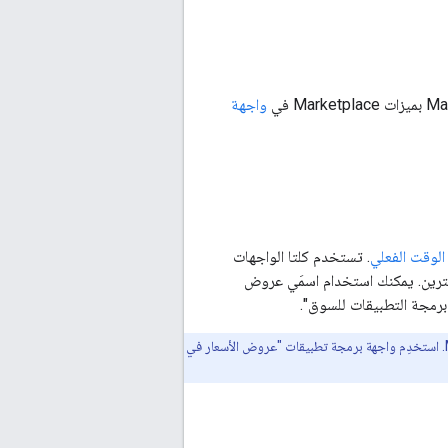
واجهة
الوقت الفعلي
. تستخدم كلتا الواجهات
ترين. يمكنك استخدام اسمَي عروض
برمجة التطبيقات للسوق".
هما موردان على مستوى الجذر، لا يمكنك الاتصال بهما في Marketplace API. استخدِم واجهة برمجة تطبيقات "عروض الأسعار في