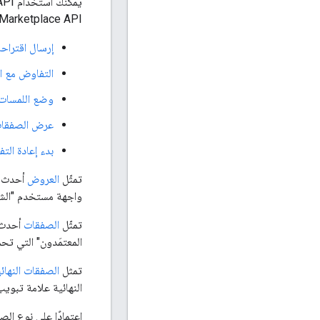
Marketplace API لإدارة الصفقات:
إرسال اقتراح
التفاوض مع ا
وضع اللمسات 
عرض الصفقات 
بدء إعادة الت
تمثّل
العروض
أحدث ح
واجهة مستخدم "الشرا
تمثّل
الصفقات
أحدث ب
المعتمَدون" التي ت
تمثل
الصفقات النهائ
النهائية علامة تبوي