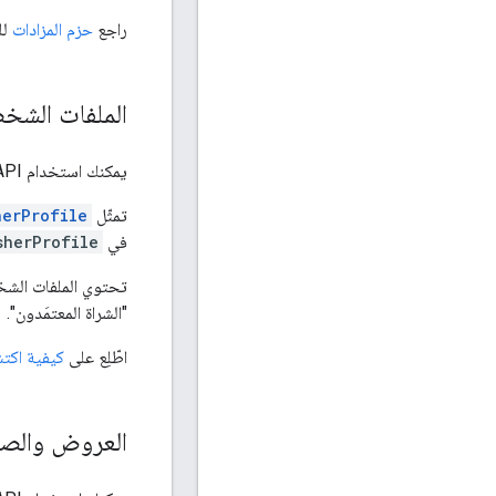
راجع
حزم المزادات
لل
الملفات الشخص
يمكنك استخدام Marketplace API لعرض
تمثّل
herProfile
في
sherProfile
تحتوي الملفات الشخ
"الشراة المعتمَدون".
اطّلِع على
كيفية اكتش
العروض والص