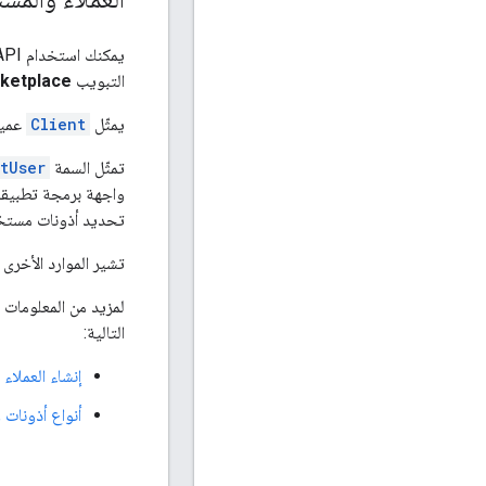
يمكنك استخدام Marketplace API لإنشاء وإدارة
التبويب
ketplace
يمثّل
Client
عميلا
تمثّل السمة
tUser
واجهة برمجة تطبيقات Marketplace. لدى المستخدمين العملاء إمكانية وصول محدودة إلى 
تحديد أذونات مستخد
تشير الموارد الأخرى في Marketplace API إلى العملاء حسب الاسم ال
لمزيد من المعلومات 
التالية:
إنشاء العملاء
أنواع أذونات