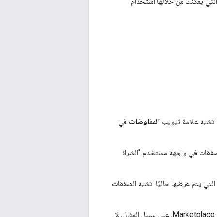
عض الطرق التي يمكنك من خلالها استخدام
 تشبه علامة تبويب
المفاوضات
في
صفقات في واجهة مستخدم "الشراة
تي يتم عرضها حاليًا. تشبه الصفقات
اعتمادًا على نوع الصفقة التي تتفاوض بشأنها، قد يختلف السلوك بين موارد واجهة برمجة التطبيقات Marketplace. على سبيل المثال، لا