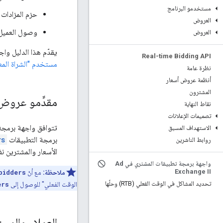
مستخدمو البرنامج
حزم المزادات
العروض
وصول العميل 
العروض
يقدّم هذا الدليل واجهة برمجة تطبيقات Marketplace ويوضّح
Real-time Bidding API
مستخدم "الشراة المع
نظرة عامة
أنظمة عروض أسعار
المشترون
مقدِّمو عروض 
نقاط النهاية
تصميمات الإعلانات
تتوافق واجهة برمجة التطبيقات e
الاستهداف المسبق
برمجة التطبيقات
rs
روابط الناشرين
الأسعار والمشترين ن
واجهة برمجة تطبيقات المشتري في Ad
Exchange II
ملاحظة:
مع أنّ
bidders
تحديد المشاكل في الوقت الفعلي (RTB) وحلّها
الوقت الفعلي" للوصول إلى
ers
العملاء والم