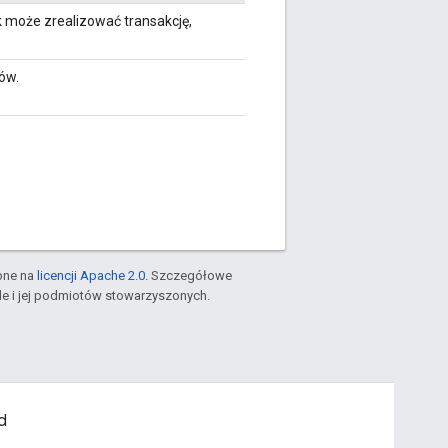
k może zrealizować transakcję,
ów.
pne na
licencji Apache 2.0
. Szczegółowe
le i jej podmiotów stowarzyszonych.
d