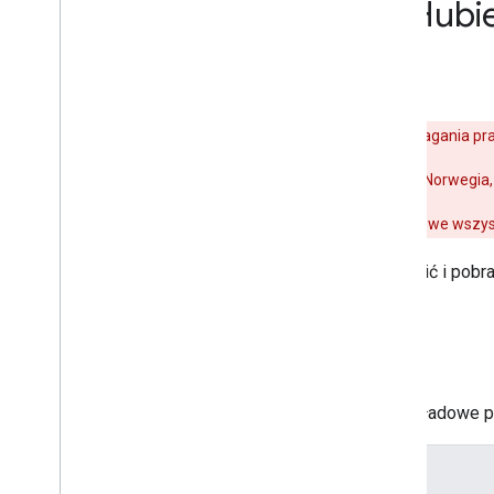
Przykłady w Git
Hubi
Na tej stronie
Dialogflow
Ostrzeżenie:
ze względu na nowe wymagania prawn
Dania, Francja, Hiszpania, Holandia, Niemcy, Norwegia
Działania z transakcjami będą nadal działać we wszy
Kliknij nazwę próbki, aby wyświetlić i pob
Dialogflow
W tabeli poniżej znajdziesz przykładowe pr
Przykład
Opis