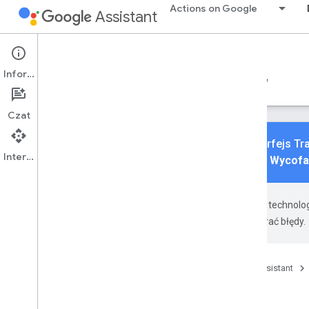
Actions on Google
Assistant
Conversational Actions
Transactions
Informacje
Przewodniki
Materiały referencyjne
Sample
Czat
3 maja 2023 roku wycofamy interfejs Tr
Interfejs API
informacji znajdziesz w artykule
Wycofa
Google używa technolog
wygenerowane przez AI mogą zawierać błędy.
Strona główna
Usługi
Google Assistant
Sample