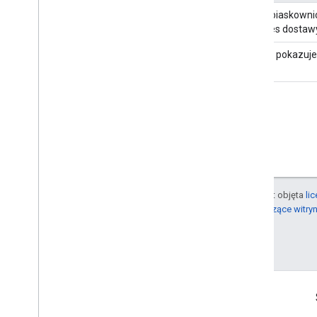
Transakcje
To przykład piaskownic
(
Node.js
,
Java
)
uzyskać adres dostawy,
Produkty cyfrowe
Ten przykład pokazuje,
(
Node.js
)
O ile nie stwierdzono inaczej, treść tej strony jest objęta
li
informacje na ten temat zawierają
zasady dotyczące witry
Ostatnia aktualizacja: 2023-05-16 UTC.
Więcej informacji