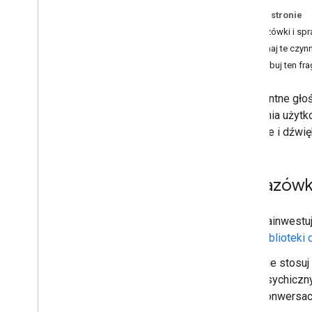
Na tej stronie
Przegląd
Wskazówki i sp
Inteligentne ekrany
Wykonaj te czyn
Głośniki
Wypróbuj ten fr
Smartfony
Telefony funkcjonalne i podstawowe
Inteligentne gł
Katalog Asystenta
otoczenia użyt
głosowe i dźwi
Wskazówki
Zainwestuj
biblioteki
Nie stosu
psychiczn
konwersac