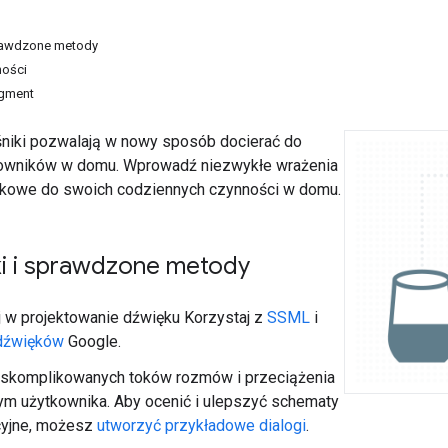
rawdzone metody
ności
agment
ośniki pozwalają w nowy sposób docierać do
kowników w domu. Wprowadź niezwykłe wrażenia
ękowe do swoich codziennych czynności w domu.
 i sprawdzone metody
 w projektowanie dźwięku Korzystaj z
SSML
i
 dźwięków
Google.
j skomplikowanych toków rozmów i przeciążenia
ym użytkownika. Aby ocenić i ulepszyć schematy
yjne, możesz
utworzyć przykładowe dialogi
.