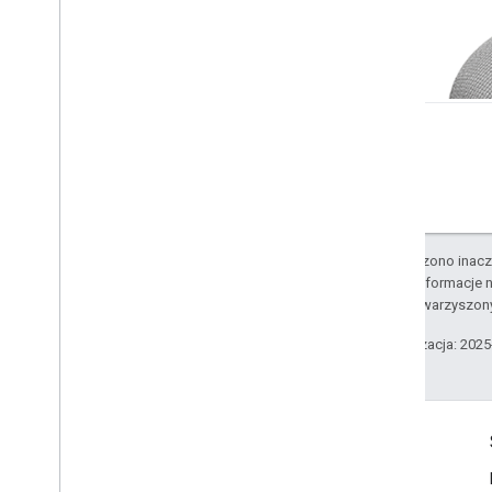
O ile nie stwierdzono inacze
Szczegółowe informacje n
podmiotów stowarzyszon
Ostatnia aktualizacja: 202
Więcej informacji
Google Assistant