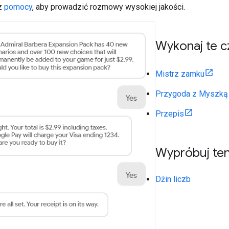
 z
pomocy
, aby prowadzić rozmowy wysokiej jakości.
Wykonaj te c
Mistrz zamku
Przygoda z Myszką 
Przepis
Wypróbuj te
Dżin liczb