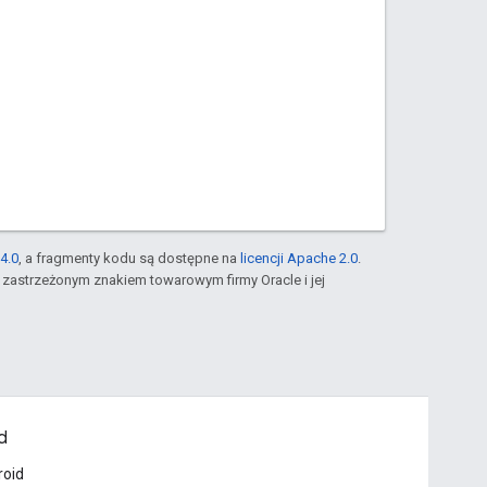
4.0
, a fragmenty kodu są dostępne na
licencji Apache 2.0
.
st zastrzeżonym znakiem towarowym firmy Oracle i jej
d
roid