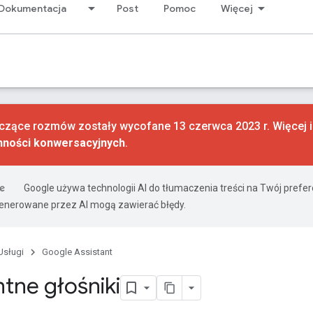
Dokumentacja
Post
Pomoc
Więcej
czące rozmów zostały wycofane 13 czerwca 2023 r. Więcej in
nności konwersacyjnych
.
Google używa technologii AI do tłumaczenia treści na Twój prefe
nerowane przez AI mogą zawierać błędy.
Usługi
Google Assistant
ntne głośniki