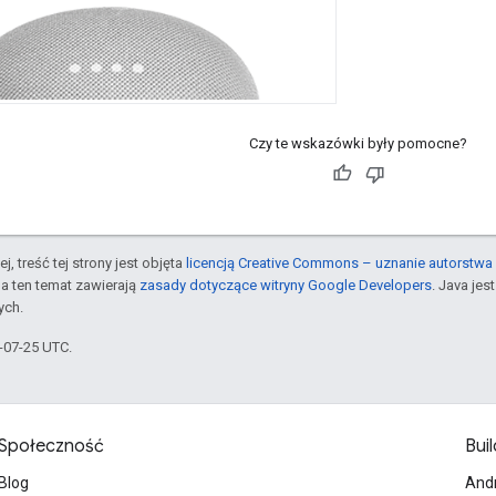
Czy te wskazówki były pomocne?
j, treść tej strony jest objęta
licencją Creative Commons – uznanie autorstwa 
a ten temat zawierają
zasady dotyczące witryny Google Developers
. Java je
ych.
5-07-25 UTC.
Społeczność
Buil
Blog
And