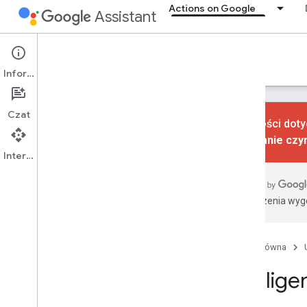
Actions on Google
Assistant
Actions on Google
Informacje
Czat
Czynności doty
Wycofanie czy
Interfejs API
Sposoby tworzenia
Przegląd
Działania w aplikacji
Tłumaczenia wyge
Działania w sieci i treściach
Inteligentny dom
Akcje dotyczące rozmów
Strona główna
Intelige
Po co tworzyć
Przegląd
Urządzenia