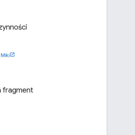
zynności
Miki
n fragment