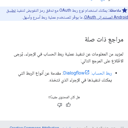
ملاحظة:
يمكنك استخدام نوع ربط OAuth مع تدفق رمز التفويض لتنفيذ
تطبيق
Android المستند إلى OAuth
، ما يوفّر للمستخدم عملية ربط أسرع وأسهل.
مراجع ذات صلة
لمزيد من المعلومات عن تنفيذ عملية ربط الحساب في الإجراء، يُرجى
الاطّلاع على المرجع التالي:
ربط الحساب: Dialogflow
: مقدمة عن أنواع الربط التي
يمكنك تنفيذها في الإجراء الذي تتخذه.
هل كان المحتوى مفيدًا؟
إنّ محتوى هذه الصفحة مرخّص بموجب
ترخيص Creative Commons Attribution