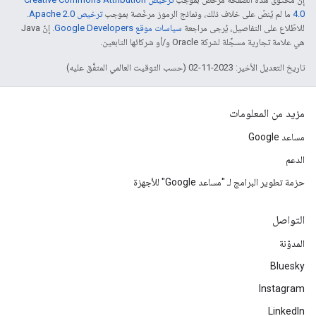
4.0‏
ما لم يُنصّ على خلاف ذلك، ونماذج الرموز مرخّصة بموجب
ترخيص Apache 2.0‏
.
للاطّلاع على التفاصيل، يُرجى مراجعة
سياسات موقع Google Developers‏
. إنّ Java
هي علامة تجارية مسجَّلة لشركة Oracle و/أو شركائها التابعين.
تاريخ التعديل الأخير: 2023-11-02 (حسب التوقيت العالمي المتفَّق عليه)
مزيد من المعلومات
مساعد Google
الدعم
حزمة تطوير البرامج لـ "مساعد Google" للأجهزة
التواصل
المدوّنة
Bluesky
Instagram
LinkedIn