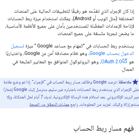
إذا كان الإجراء الذي تقدّمه هو رفيقًا للتطبيقات الحالية على المنصات
المختلفة (مثل الويب أو Android)، يمكنك استخدام ميزة ربط الحسابات
لإتاحة الإعدادات المفضّلة للمستخدمين بأمان على جميع الأنظمة الأساسية،
ما يضمن تجربة متّسقة على جميع المنصات.
يستخدم ربط الحسابات في "المهام مع مساعد Google " ميزة
تسجيل
الدخول بحساب Google
، وهو نظام مصادقة آمن من Google، واختياريًا
هو
OAuth 2.0
، وهو البروتوكول المتوافق مع المعايير المتّبعة في
المجال.
ملاحظة:
ترصد Google وظائف مسار ربط الحساب في "الإجراء". إذا تم وضع علامة
على الإجراء الذي يستخدم ربط الحسابات باعتباره غير سليم، سترسل إليك Google إشعارًا
عبر البريد الإلكتروني. بعد استلام هذه الرسالة الإلكترونية، لديك 7 أيام لحل المشكلة، وإلا
ستتم إزالة وكيلك. لمزيد من المعلومات، راجِع
عمليات التحقّق من الصحة
.
فهم مسار ربط الحساب