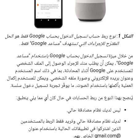
الشكل 1
: نوع ربط حساب تسجيل الدخول بحساب Google فقط هو الحل
المقترَح للإجراءات التي تستهدف "مساعد Google" فقط.
من خلال ميزة
تسجيل الدخول بحساب Google باستخدام "مساعد
Google"
، يمكن أن يطلب منك الإجراء الوصول إلى الملف الشخصي
للمستخدم على Google أثناء المحادثة، بما في ذلك اسم المستخدم
وعنوان بريده الإلكتروني وصورة ملفه الشخصي. ويمكن للمستخدم إكمال
العملية بأكملها باستخدام الصوت، ما يوفّر تجربة تسجيل دخول سلسة.
يُنصح بهذا النوع من ربط الحسابات في حال كان
أي
مما يلي ينطبق:
ليس لديك نظام مصادقة حالي.
لديك نظام مصادقة حالي وتريد فقط الربط بالمستخدمين
الذين اشتركوا في تطبيقاتك الحالية باستخدام عنوان
@gmail.com الخاص بهم.