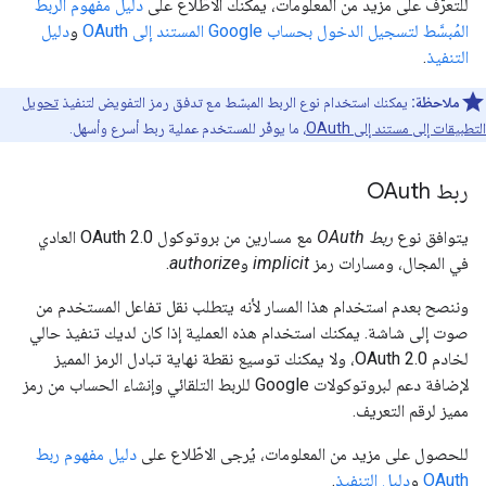
للتعرّف على مزيد من المعلومات، يمكنك الاطّلاع على
دليل مفهوم الربط
المُبسَّط لتسجيل الدخول بحساب Google المستند إلى OAuth
و
دليل
التنفيذ
.
ملاحظة:
يمكنك استخدام نوع الربط المبسّط مع تدفق رمز التفويض لتنفيذ
تحويل
التطبيقات إلى مستند إلى OAuth
، ما يوفّر للمستخدم عملية ربط أسرع وأسهل.
ربط OAuth
يتوافق نوع
ربط OAuth
مع مسارين من بروتوكول OAuth 2.0 العادي
في المجال، ومسارات رمز
implicit
و
authorize
.
وننصح بعدم استخدام هذا المسار لأنه يتطلب نقل تفاعل المستخدم من
صوت إلى شاشة. يمكنك استخدام هذه العملية إذا كان لديك تنفيذ حالي
لخادم OAuth 2.0، ولا يمكنك توسيع نقطة نهاية تبادل الرمز المميز
لإضافة دعم لبروتوكولات Google للربط التلقائي وإنشاء الحساب من رمز
مميز لرقم التعريف.
للحصول على مزيد من المعلومات، يُرجى الاطّلاع على
دليل مفهوم ربط
OAuth
و
دليل التنفيذ
.