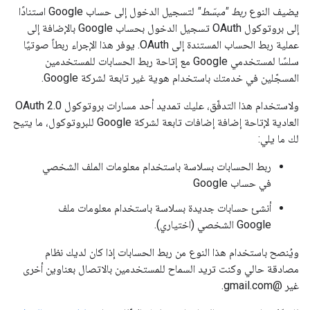
يضيف النوع
ربط "مبسّط"
لتسجيل الدخول إلى حساب Google استنادًا
إلى بروتوكول OAuth تسجيل الدخول بحساب Google بالإضافة إلى
عملية ربط الحساب المستندة إلى OAuth. يوفر هذا الإجراء ربطاً صوتيًا
سلسًا لمستخدمي Google مع إتاحة ربط الحسابات للمستخدمين
المسجّلين في خدمتك باستخدام هوية غير تابعة لشركة Google.
ولاستخدام هذا التدفّق، عليك تمديد أحد مسارات بروتوكول OAuth 2.0
العادية لإتاحة إضافة إضافات تابعة لشركة Google للبروتوكول، ما يتيح
لك ما يلي:
ربط الحسابات بسلاسة باستخدام معلومات الملف الشخصي
في حساب Google
أنشئ حسابات جديدة بسلاسة باستخدام معلومات ملف
Google الشخصي (اختياري).
ويُنصح باستخدام هذا النوع من ربط الحسابات إذا كان لديك نظام
مصادقة حالي وكنت تريد السماح للمستخدمين بالاتصال بعناوين أخرى
غير @gmail.com.