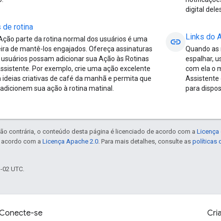
digital deles
de rotina
Links do 
Ação parte da rotina normal dos usuários é uma
link
ra de mantê-los engajados. Ofereça assinaturas
Quando as 
 usuários possam adicionar sua Ação às Rotinas
espalhar, u
ssistente. Por exemplo, crie uma ação excelente
com ela o m
 ideias criativas de café da manhã e permita que
Assistente
 adicionem sua ação à rotina matinal.
para dispos
ão contrária, o conteúdo desta página é licenciado de acordo com a
Licença 
e acordo com a
Licença Apache 2.0
. Para mais detalhes, consulte as
políticas
1-02 UTC.
Conecte-se
Cri