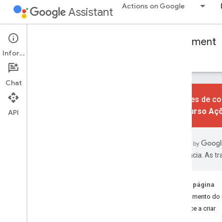
Actions on Google
Assistant
Conversational Actions
User engagement
Informações
Atraia os usuários de volta para sua ação
Chat
As ações de co
do recurso Aç
API
Noções básicas
Visão geral
Codelab
preferência. As t
Tipos de engajamento
Atualizações diárias
Nesta página
Sugestões de rotina
Engajamento do 
Notificações push
Comece a criar
Links do Assistente