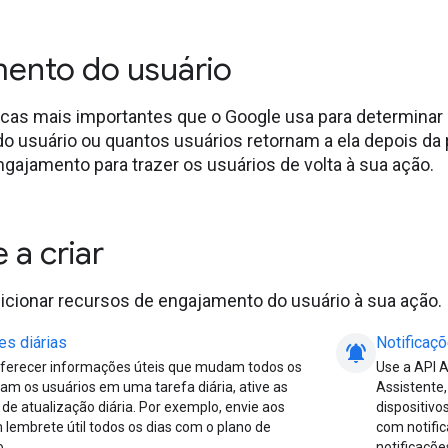
ento do usuário
cas mais importantes que o Google usa para determinar
o usuário ou quantos usuários retornam a ela depois da
gajamento para trazer os usuários de volta à sua ação.
a criar
icionar recursos de engajamento do usuário à sua ação.
es diárias
Notificaç
notifications_active
oferecer informações úteis que mudam todos os
Use a API A
dam os usuários em uma tarefa diária, ative as
Assistente
 de atualização diária. Por exemplo, envie aos
dispositivo
 lembrete útil todos os dias com o plano de
com notifi
o.
notificaçõe