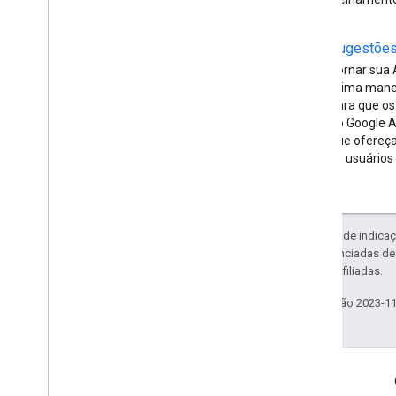
Sugestões 
Tornar sua 
ótima manei
para que os
do Google A
que ofereça
os usuários
Exceto em caso de indicaç
código são licenciadas d
da Oracle e/ou afiliadas.
Última atualização 2023-1
Mais informações