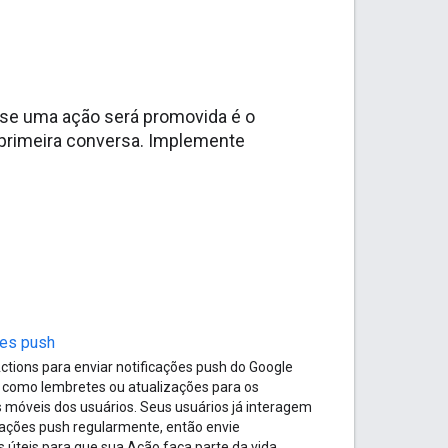
 se uma ação será promovida é o
 primeira conversa. Implemente
ões push
ctions para enviar notificações push do Google
, como lembretes ou atualizações para os
s móveis dos usuários. Seus usuários já interagem
cações push regularmente, então envie
s úteis para que sua Ação faça parte da vida