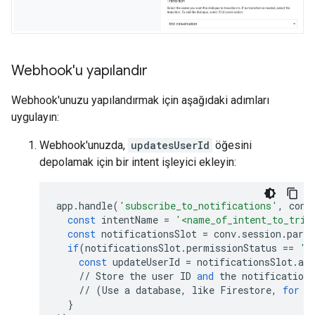
Webhook'u yapılandır
Webhook'unuzu yapılandırmak için aşağıdaki adımları
uygulayın:
Webhook'unuzda,
updatesUserId
öğesini
depolamak için bir intent işleyici ekleyin:
app
.
handle
(
'subscribe_to_notifications'
,
conv
const
intentName
=
'<name_of_intent_to_trig
const
notificationsSlot
=
conv
.
session
.
para
if
(
notificationsSlot
.
permissionStatus
==
'P
const
updateUserId
=
notificationsSlot
.
add
//
Store
the
user
ID
and
the
notification
//
(
Use
a
database
,
like
Firestore
,
for
b
}