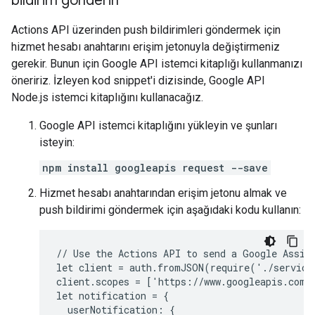
bildirim gönderin
Actions API üzerinden push bildirimleri göndermek için
hizmet hesabı anahtarını erişim jetonuyla değiştirmeniz
gerekir. Bunun için Google API istemci kitaplığı kullanmanızı
öneririz. İzleyen kod snippet'i dizisinde, Google API
Node.js istemci kitaplığını kullanacağız.
Google API istemci kitaplığını yükleyin ve şunları
isteyin:
npm install googleapis request --save
Hizmet hesabı anahtarından erişim jetonu almak ve
push bildirimi göndermek için aşağıdaki kodu kullanın:
//
Use
the
Actions
API
to
send
a
Google
Assis
let
client
=
auth.fromJSON(require('./service
client.scopes
=
['https://www.googleapis.com/a
let
notification
=
userNotification: