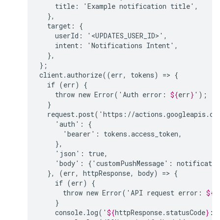
title:
'Example
notification
target:
userId:
intent:
'Notifications
},

};

client.authorize((err,
tokens)
=>
if
(err)
throw
new
Error('Auth
error:
${
err
}
request.post('https://actions.googleapis.co
'auth':
'bearer':
'json':
'body':
{'customPushMessage':
notificatio
},
(err,
httpResponse,
body)
=>
if
(err)
throw
new
Error('API
request
error:
${
e
console.log('
${
httpResponse
.
statusCode
}
: