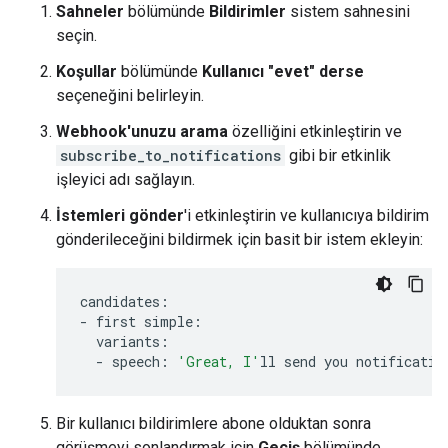
Sahneler
bölümünde
Bildirimler
sistem sahnesini
seçin.
Koşullar
bölümünde
Kullanıcı "evet" derse
seçeneğini belirleyin.
Webhook'unuzu arama
özelliğini etkinleştirin ve
subscribe_to_notifications
gibi bir etkinlik
işleyici adı sağlayın.
İstemleri gönder
'i etkinleştirin ve kullanıcıya bildirim
gönderileceğini bildirmek için basit bir istem ekleyin:
candidates
:
-
first
simple
:
variants
:
-
speech
:
'Great, I'
ll
send
you
notificatio
Bir kullanıcı bildirimlere abone olduktan sonra
görüşmeyi sonlandırmak için
Geçiş
bölümünde