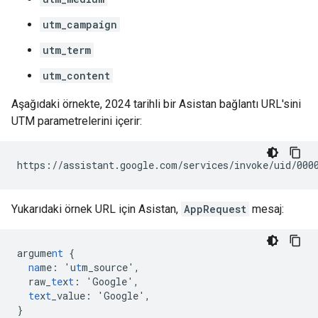
utm_campaign
utm_term
utm_content
Aşağıdaki örnekte, 2024 tarihli bir Asistan bağlantı URL'sini
UTM parametrelerini içerir:
Yukarıdaki örnek URL için Asistan,
AppRequest
mesaj:
argume
nt
{
na
me
:
'u
t
m_source'
,
raw_
te
x
t
:
'Google'
,
te
x
t
_value
:
'Google'
,
}