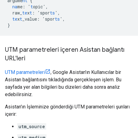
argume
nt
{
na
me
:
'
t
opic'
,
raw_
te
x
t
:
'spor
ts
'
,
te
x
t
_value
:
'spor
ts
'
,
}
UTM parametreleri içeren Asistan bağlantı
URL'leri
UTM parametreleri
, Google Asistan'ın Kullanıcılar bir
Asistan bağlantısını tıkladığında gerçekleşen işlem. Bu
sayfada yer alan bilgileri bu dizeleri daha sonra analiz
edebilirsiniz.
Asistan'ın İşleminize gönderdiği UTM parametreleri şunları
içerir:
utm_source
utm_medium