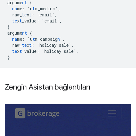
argume
nt
{
na
me
:
'u
t
m_medium'
,
raw_
te
x
t
:
'email'
,
te
x
t
_value
:
'email'
,
}
argume
nt
{
na
me
:
'u
t
m_campaig
n
'
,
raw_
te
x
t
:
'holiday
sale'
,
te
x
t
_value
:
'holiday
sale'
,
}
Zengin Asistan bağlantıları