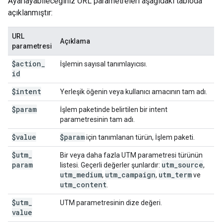
Ayarlayabileceğiniz URL parametreleri aşağıdaki tabloda
açıklanmıştır:
URL
Açıklama
parametresi
$action
_
İşlemin sayısal tanımlayıcısı.
id
$intent
Yerleşik öğenin veya kullanıcı amacının tam adı.
$param
İşlem paketinde belirtilen bir intent
parametresinin tam adı.
$value
$param
için tanımlanan türün, İşlem paketi.
$utm
_
Bir veya daha fazla UTM parametresi türünün
param
utm
_
source
listesi. Geçerli değerler şunlardır:
,
utm
_
medium
utm
_
campaign
utm
_
term
,
,
ve
utm
_
content
.
$utm
_
UTM parametresinin dize değeri.
value