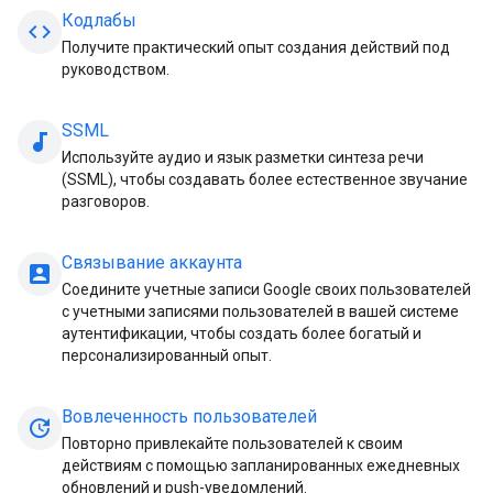
Кодлабы
code
Получите практический опыт создания действий под
руководством.
SSML
audiotrack
Используйте аудио и язык разметки синтеза речи
(SSML), чтобы создавать более естественное звучание
разговоров.
Связывание аккаунта
account_box
Соедините учетные записи Google своих пользователей
с учетными записями пользователей в вашей системе
аутентификации, чтобы создать более богатый и
персонализированный опыт.
Вовлеченность пользователей
update
Повторно привлекайте пользователей к своим
действиям с помощью запланированных ежедневных
обновлений и push-уведомлений.