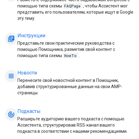
помощью типа схемы
FAQPage
, чтобы Ассистент мог
представить его пользователям, которые ищут в Google
эту тему.
Инструкции
library_books
Представьте свои практические руководства с
помощью Помощника, разметив свой контент с
помощью типа схемы
HowTo
.
Новости
view_headline
Перенесите свой новостной контент в Помощник,
добавив структурированные данные на свои AMP-
страницы.
Подкасты
track_changes
Расширьте аудиторию вашего подкаста с помощью
Ассистента, структурировав RSS-канал вашего
подкаста в соответствии с нашими рекомендациями.