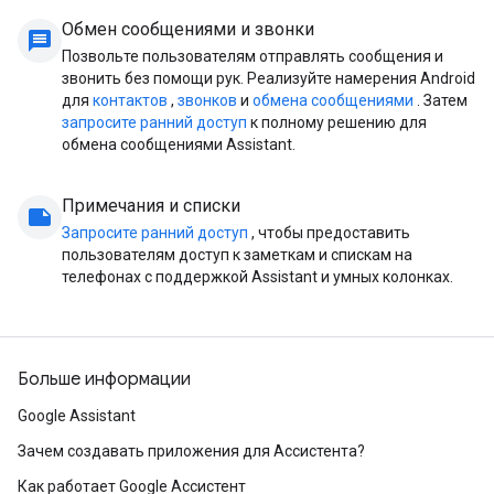
Обмен сообщениями и звонки
message
Позвольте пользователям отправлять сообщения и
звонить без помощи рук. Реализуйте намерения Android
для
контактов
,
звонков
и
обмена сообщениями
. Затем
запросите ранний доступ
к полному решению для
обмена сообщениями Assistant.
Примечания и списки
note
Запросите ранний доступ
, чтобы предоставить
пользователям доступ к заметкам и спискам на
телефонах с поддержкой Assistant и умных колонках.
Больше информации
Google Assistant
Зачем создавать приложения для Ассистента?
Как работает Google Ассистент