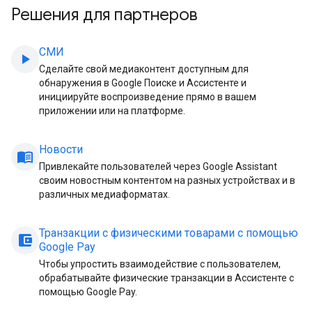
Решения для партнеров
СМИ
play_arrow
Сделайте свой медиаконтент доступным для
обнаружения в Google Поиске и Ассистенте и
инициируйте воспроизведение прямо в вашем
приложении или на платформе.
Новости
menu_book
Привлекайте пользователей через Google Assistant
своим новостным контентом на разных устройствах и в
различных медиаформатах.
Транзакции с физическими товарами с помощью
account_balance_wallet
Google Pay
Чтобы упростить взаимодействие с пользователем,
обрабатывайте физические транзакции в Ассистенте с
помощью Google Pay.