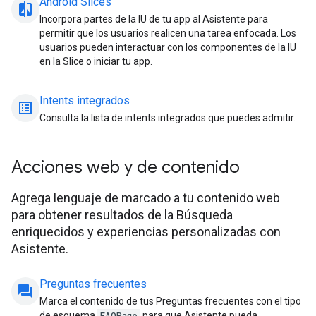
Android Slices
compare_arrow
Incorpora partes de la IU de tu app al Asistente para
permitir que los usuarios realicen una tarea enfocada. Los
usuarios pueden interactuar con los componentes de la IU
en la Slice o iniciar tu app.
Intents integrados
list_alt
Consulta la lista de intents integrados que puedes admitir.
Acciones web y de contenido
Agrega lenguaje de marcado a tu contenido web
para obtener resultados de la Búsqueda
enriquecidos y experiencias personalizadas con
Asistente.
Preguntas frecuentes
question_answer
Marca el contenido de tus Preguntas frecuentes con el tipo
de esquema
FAQPage
para que Asistente pueda