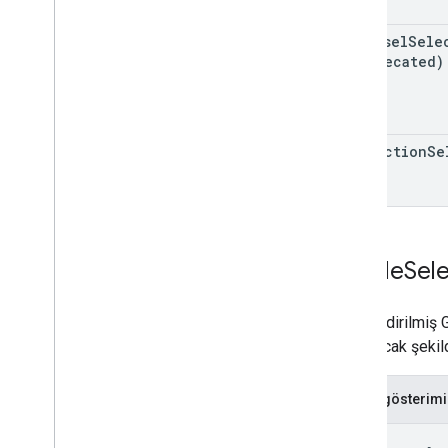
Image
Display
Options
Giriş Türü
carousel
Sele
Satır Öğesi
(deprecated)
Satır Öğesi Türü
Satır Öğesi Güncellemesi
Link
Dialog
Spec
collection
Se
Bağlantı DeğeriÖzellikleri
Konum
Medya
Durumu
Medya
Türü
Satıcı
Simple
Sel
Yeni Yüzey Durumu
Yeni
Yüzey Değeri
İlişkilendirilmiş
Yeni
Yüzey DeğeriÖzellikleri
yansıtacak şekil
Open
Urlİşlemi
Seçenek Bilgisi
Seçenek
Değer spesifikasyonları
JSON gösterimi
Sipariş ver
{
Sipariş Konumu Türü