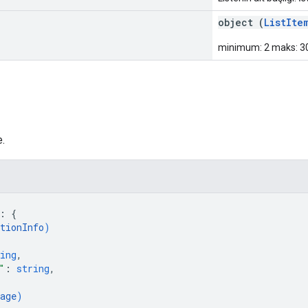
object (
ListIte
minimum: 2 maks: 3
e.
: 
{
tionInfo
)
ing
,
"
: 
string
,
age
)