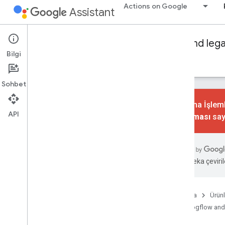
Actions on Google
Assistant
Conversational Actions
Dialogflow and leg
Bilgi
Rehberler
Referans
Örnekler
Sözlük
Sohbet
Konuşma İşlemle
API
kaldırılması
say
Sipariş karşılama kitaplıkları
Node
.
js
Java
Yapay zeka çevirile
Ses
Ses kitaplığı
Ana Sayfa
Ürünl
Ses yüksekliği
Dialogflow and