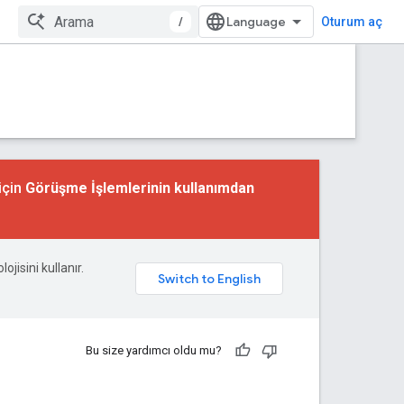
/
Oturum aç
için
Görüşme İşlemlerinin kullanımdan
ojisini kullanır.
Bu size yardımcı oldu mu?