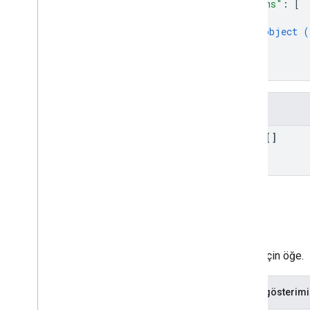
"items"
: 
[
Sipariş Seçenekleri
{
SiparişEyaleti
object (
}
Sipariş Güncellemesi
]
Ödeme Yöntemi
Prodüksiyonu
}
Ödeme
Yöntemi Jetonu
Türü
Ödeme Seçenekleri
Alanlar
Ödeme Türü
İzin
items[]
Permission
Value
Spec
Phone
Number
Teslim Alma Türü
Yer İletişim Spesifikasyonu
Yer
DeğerÖzellikler
Öğe
Postal
Address
Sunu Şartı
Seçim için öğe.
Fiyat
Fiyat Özelliği
JSON gösterimi
Fiyat Türü