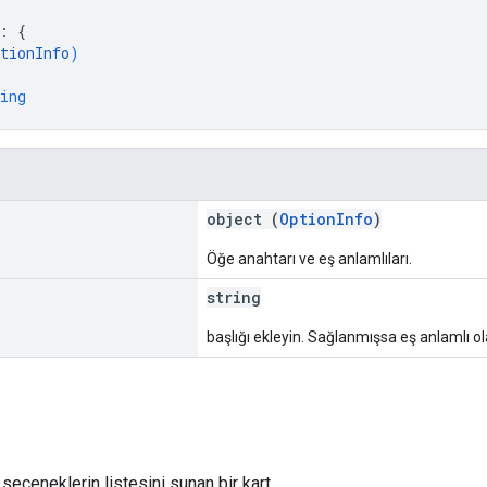
: 
{
tionInfo
)
ing
object (
OptionInfo
)
Öğe anahtarı ve eş anlamlıları.
string
başlığı ekleyin. Sağlanmışsa eş anlamlı ola
seçeneklerin listesini sunan bir kart.