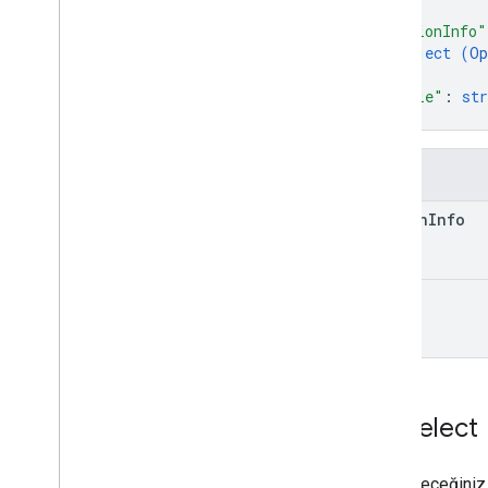
Önerilen Sipariş
{
Satın Alma Siparişi
Bilgisi
"optionInfo"
object (
Op
Satın Alma
Konum
Türü
}
,
Satın Alma İadeleri Bilgisi
"title"
: 
str
Satın Alma Durumu
}
Satın Alma Türü
Neden Türü
Alanlar
Kayıt Güncelleme
Durumu
Kayıt Güncelleme Değeri
option
Info
Kayıt Güncelleme Değeri
spesifikasyonları
Rezervasyon Durumu
title
Rezervasyon Türü
Sonuç Türü
Oturum Açma Durumu
Oturum Açma Değeri
Oturum Açma
DeğerİÖzellikleri
List
Select
SKU Türü
Eyalet
Seçebileceğiniz 