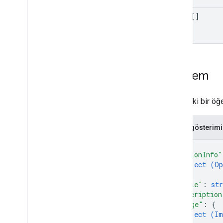
Onay Türü
items[]
Kimlik Doğrulama Türü
Görüşme Yerine Getirme
List
Item
Listedeki bir öğ
JSON gösterimi
{
"optionInfo"
object (
Op
}
,
"title"
: 
str
"description
"image"
: 
{
object (
Im