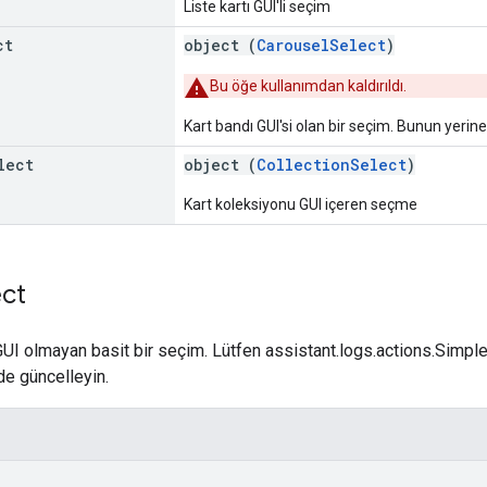
Liste kartı GUI'li seçim
ct
object (
CarouselSelect
)
Bu öğe kullanımdan kaldırıldı.
Kart bandı GUI'si olan bir seçim. Bunun yerine 
lect
object (
CollectionSelect
)
Kart koleksiyonu GUI içeren seçme
ect
 GUI olmayan basit bir seçim. Lütfen assistant.logs.actions.Simple
de güncelleyin.