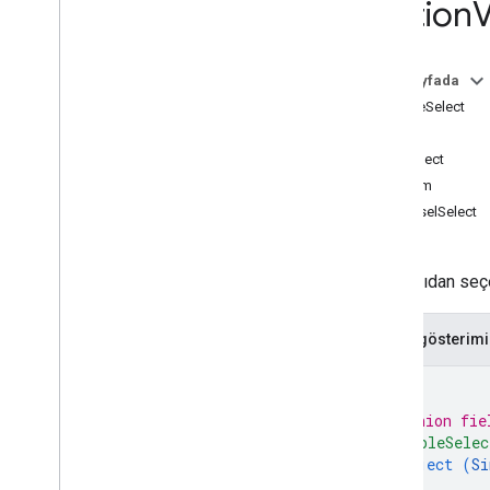
Option
V
Niyetler
Genel bakış
Yerleşik amaçlar
Bu sayfada
SimpleSelect
Webhook biçimi
Öğe
Genel bakış
ListSelect
Dialogflow webhook biçimi
ListItem
Görüşme webhook biçimi
CarouselSelect
Genel bakış
İstek
Yanıt
Kullanıcıdan seçe
İstekleri doğrulama
Diğer türler
JSON gösterimi
İşlem
İşlem Türü
{
Argüman
// Union fie
Kart Ağı
"simpleSelec
Check
In
Type
object (
Si
Eksik Satın Alma Değeri
}
,