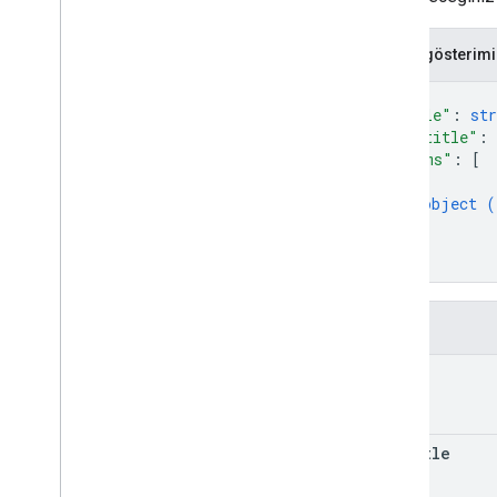
Durum
Süre
JSON gösterimi
Zaman Türü
İşlem
Değeri
Değeri
{
İşlem
Değer
Değeri
Spesifikasyonu
"title"
: 
str
"subtitle"
: 
İşlem Koşulları KontrolÖzellikler
"items"
: 
[
İşlem
KullanıcıKararı
{
Type
object (
Birim
}
URLTürüİpucu
]
}
User
Info
Kullanıcı Doğrulama Durumu
Webhook oyun alanı
Alanlar
title
İşlem paketi
Sorgu kalıpları
Hesap Bağlama
subtitle
İşlem
İşlem Paketi