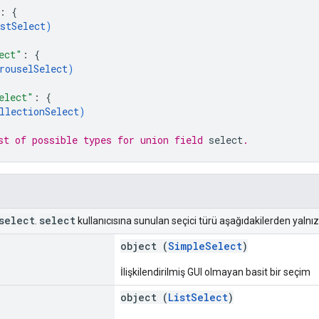
: 
{
stSelect
)
ect"
: 
{
rouselSelect
)
elect"
: 
{
llectionSelect
)
st of possible types for union field 
select
.
select
select
.
kullanıcısına sunulan seçici türü aşağıdakilerden yalnızca
object (
SimpleSelect
)
İlişkilendirilmiş GUI olmayan basit bir seçim
object (
ListSelect
)