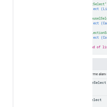
Satın Alma Değerini
Tamamlama
"listSelect"
Onay
DeğeriÖzellikleri
object (
Li
}
,
Görüşme
Türü
"carouselSel
Arabaya Teslim Alma
Türü
object (
Ca
Müşteri
Bilgileri
Mülkü
}
,
Tarih
Saat
DeğerÖzellikleri
"collectionS
Delivery
Address
KullanıcıKararı
object (
Co
}
Teslim
Adresi Değeri
// End of li
Delivery
Address
Value
Spec
}
DiyalogÖzellikleri
Dijital
Satın Alma Kontrolü Sonucu
Alanlar
Dijital
Satın Alma Kontrolü
Spesifikasyonları
Birleştirme alanı
Açıklama
Hata Türü
simple
Select
Frekans
Genel
Uzantı
Yatay Hizalama
list
Select
Resim