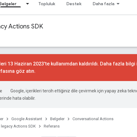
Belgeler
Topluluk
Destek
Daha fazla
acy Actions SDK
ri 13 Haziran 2023'te kullanımdan kaldırıldı. Daha fazla bilgi 
fasına göz atın.
Google, içerikleri tercih ettiğiniz dile çevirmek için yapay zeka teknol
rinde hata olabilir.
er
Google Assistant
Belgeler
Conversational Actions
 legacy Actions SDK
Referans