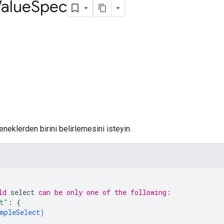
alue
Spec
neklerden birini belirlemesini isteyin.
ld 
select
 can be only one of the following:
t"
: 
{
mpleSelect
)