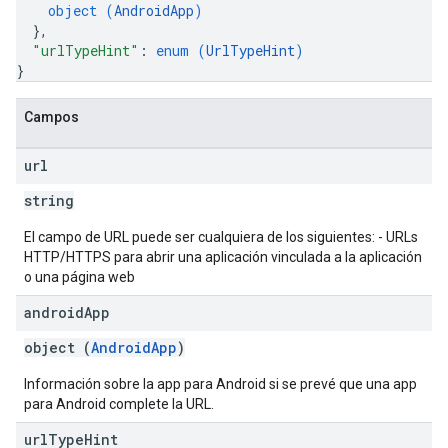
object (
AndroidApp
)
}
,
"urlTypeHint"
: 
enum (
UrlTypeHint
)
}
Campos
url
string
El campo de URL puede ser cualquiera de los siguientes: - URLs
HTTP/HTTPS para abrir una aplicación vinculada a la aplicación
o una página web
android
App
object (
AndroidApp
)
Información sobre la app para Android si se prevé que una app
para Android complete la URL.
url
Type
Hint