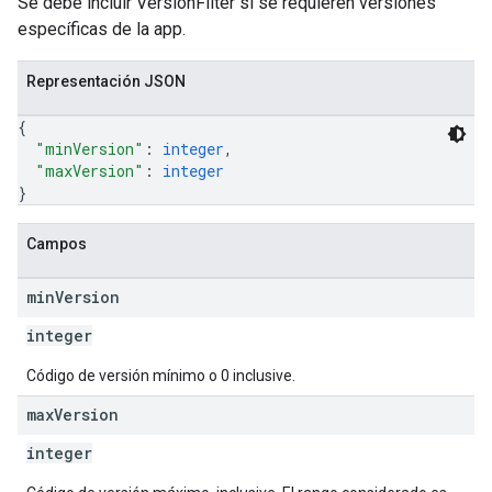
Se debe incluir VersionFilter si se requieren versiones
específicas de la app.
Representación JSON
{
"minVersion"
: 
integer
,
"maxVersion"
: 
integer
}
Campos
min
Version
integer
Código de versión mínimo o 0 inclusive.
max
Version
integer