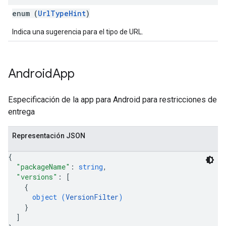
enum (
UrlTypeHint
)
Indica una sugerencia para el tipo de URL.
Android
App
Especificación de la app para Android para restricciones de
entrega
Representación JSON
{
"packageName"
: 
string
,
"versions"
: 
[
{
object (
VersionFilter
)
}
]