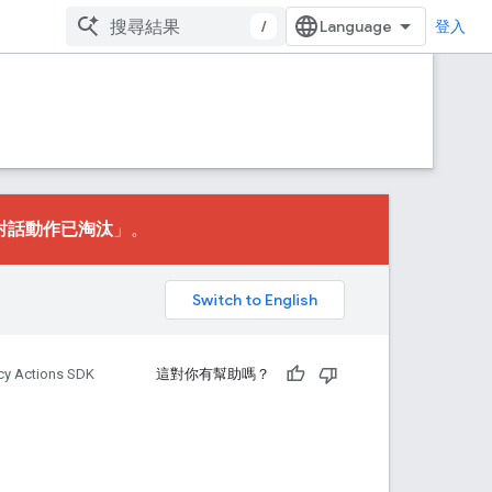
/
登入
對話動作已淘汰
」。
。
cy Actions SDK
這對你有幫助嗎？