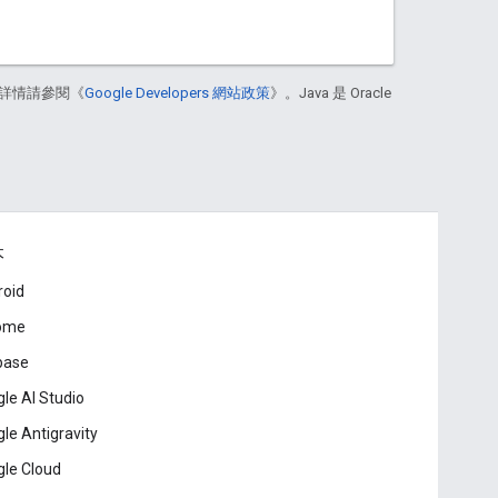
詳情請參閱《
Google Developers 網站政策
》。Java 是 Oracle
本
roid
ome
base
le AI Studio
le Antigravity
le Cloud