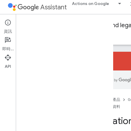
Actions on Google
Assistant
音訊
音效庫
Conversational Actions
Dialogflow and leg
音訊音量
資訊
指南
參考資料
範例
詞彙解釋
意圖
即時通訊
總覽
內建意圖
API
Webhook 格式
總覽
Dialogflow Webhook 格式
對話 Webhook 格式
總覽
首頁
產品
G
要求
參考資料
回應
Locatio
驗證要求
其他類型