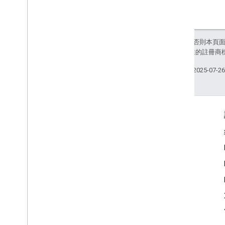
登入值
登入值規格
SKU 類型
除非另有註明，否則本頁
狀態
和/或其關聯企業的註冊商
狀態
時間
上次更新時間：2025-07-2
時間類型
交易決策值
Transaction
Decision
Value
Spec
更多資訊
交易規定檢查規格
交易使用者決策
Google Assistant
類型
為什麼要使用 Google 助理？
單位
Google 助理的運作方式
網址類型提示
User
Info
Google 助理目錄
使用者驗證狀態
支援
Webhook Playground
社群
動作套件