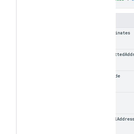
}
Error
Type
頻率
一般擴充功能
欄位
Horizontal
Alignment
coordinates
圖片
圖片顯示選項
輸入類型
formatted
Add
Line
Item
委刊項類型
委刊項更新
zip
Code
Link
Dialog
Spec
連結值規格
位置
city
媒體狀態
Media
Type
商家
postal
Addres
新的介面狀態
新值
新途徑值規格