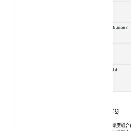
name
Open
Url
Action
Option
Info
Option
Value
Spec
phone
Number
訂購
訂單地點類型
訂單選項
notes
Order
State
訂單更新
付款方式
place
Id
Payment
Token
Tokenization
Type
付費方式
Payment
Type
權限
權限值規格
Phone
Number
Lat
Lng
取貨類型
Place
Dialog
Spec
表示經緯度組合
地點值規格