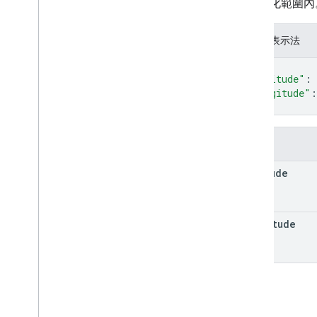
在正規化範圍內
Postal
Address
簡報需求
價格
JSON 表示法
價格屬性
{
Price
Type
"latitude"
: 
建議訂單
"longitude"
:
}
Purchase
Fulfillment
Info
購買類型
Purchase
Returns
Info
欄位
購買狀態
latitude
購買類型
原因類型
註冊更新狀態
longitude
Register
Update
Value 值
Register
Update
Value
Spec
預訂狀態
預訂類型
結果類型
登入狀態