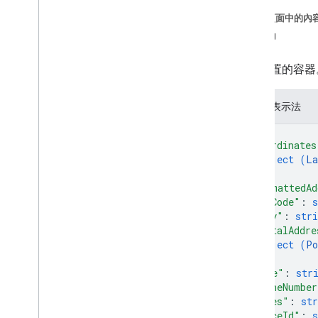
動作
這個頁面中的內
動作類型
LatLng
引數
發卡機構
代表位置的容器
檢查類型
完成購買價值
JSON 表示法
購買值規格
確認值規格
{
對話類型
"coordinates
object (
La
店外取貨類型
}
,
客戶資訊屬性
"formattedAd
日期時間值規格
"zipCode"
: 
s
寄送地址使用者拒絕
"city"
: 
stri
寄送地址值
"postalAddre
object (
Po
放送地址值規格
}
,
Dialog
Spec
"name"
: 
str
數位購買檢查結果
"phoneNumber
數位購買檢查規格
"notes"
: 
str
公開聲明
"placeId"
: 
s