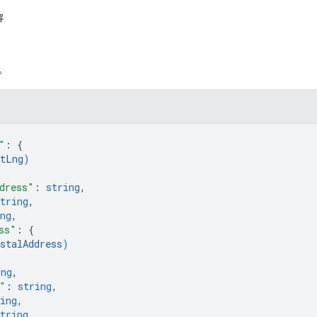
容
。
"
: 
{
tLng
)
dress"
: 
string
,
tring
,
ng
,
ss"
: 
{
stalAddress
)
ing
,
"
: 
string
,
ing
,
tring