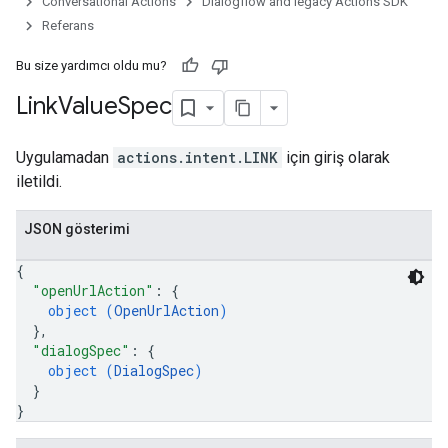
Conversational Actions
Dialogflow and legacy Actions SDK
Referans
Bu size yardımcı oldu mu?
Link
Value
Spec
Uygulamadan
actions.intent.LINK
için giriş olarak
iletildi.
JSON gösterimi
{
"openUrlAction"
: 
{
object (
OpenUrlAction
)
}
,
"dialogSpec"
: 
{
object (
DialogSpec
)
}
}