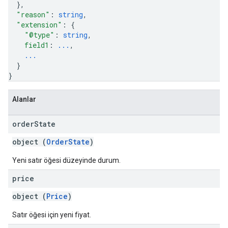
}
,
"reason"
: 
string
,
"extension"
: 
{
"@type"
: 
string
,
field1
: 
...
,
...
}
}
Alanlar
order
State
object (
OrderState
)
Yeni satır öğesi düzeyinde durum.
price
object (
Price
)
Satır öğesi için yeni fiyat.