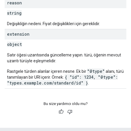
reason
string
Değişikliğin nedeni. Fiyat değişiklikleri için gereklidir.
extension
object
Satır öğesi uzantısında güncelleme yapın. türü, öğenin mevcut
uzantı türüyle eşleşmelidir.
"@type"
Rastgele türden alanlar içeren nesne. Ek bir
alanı, türü
{ "id": 1234, "@type":
tanımlayan bir URI içerir. Örnek:
"types.example.com/standard/id" }
.
Bu size yardımcı oldu mu?