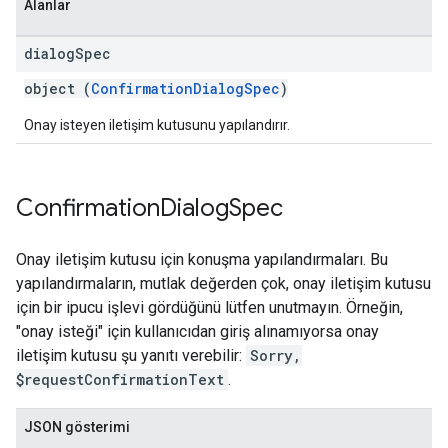
Alanlar
dialog
Spec
object (
ConfirmationDialogSpec
)
Onay isteyen iletişim kutusunu yapılandırır.
Confirmation
Dialog
Spec
Onay iletişim kutusu için konuşma yapılandırmaları. Bu
yapılandırmaların, mutlak değerden çok, onay iletişim kutusu
için bir ipucu işlevi gördüğünü lütfen unutmayın. Örneğin,
"onay isteği" için kullanıcıdan giriş alınamıyorsa onay
iletişim kutusu şu yanıtı verebilir:
Sorry,
$requestConfirmationText
.
JSON gösterimi