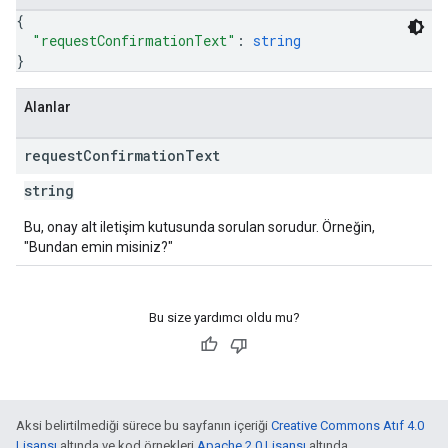
{
"requestConfirmationText"
: 
string
}
Alanlar
request
Confirmation
Text
string
Bu, onay alt iletişim kutusunda sorulan sorudur. Örneğin,
"Bundan emin misiniz?"
Bu size yardımcı oldu mu?
Aksi belirtilmediği sürece bu sayfanın içeriği
Creative Commons Atıf 4.0
Lisansı
altında ve kod örnekleri
Apache 2.0 Lisansı
altında