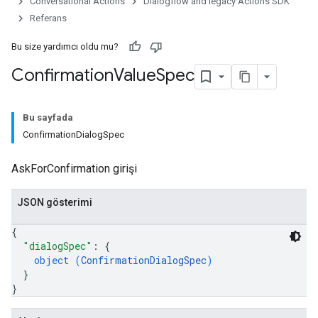
Conversational Actions
Dialogflow and legacy Actions SDK
Referans
Bu size yardımcı oldu mu?
Confirmation
Value
Spec
Bu sayfada
ConfirmationDialogSpec
AskForConfirmation girişi
JSON gösterimi
{
"dialogSpec"
: 
{
object (
ConfirmationDialogSpec
)
}
}