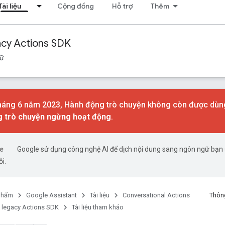
Tài liệu
Cộng đồng
Hỗ trợ
Thêm
acy Actions SDK
gữ
tháng 6 năm 2023, Hành động trò chuyện không còn được dùng 
 trò chuyện ngừng hoạt động
.
Google sử dụng công nghệ AI để dịch nội dung sang ngôn ngữ bạn ư
ỗi.
phẩm
Google Assistant
Tài liệu
Conversational Actions
Thông
 legacy Actions SDK
Tài liệu tham khảo