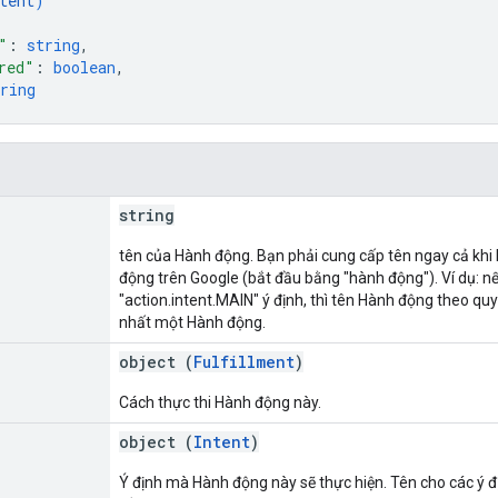
tent
)
"
: 
string
,
red"
: 
boolean
,
ring
string
tên của Hành động. Bạn phải cung cấp tên ngay cả khi
động trên Google (bắt đầu bằng "hành động"). Ví dụ: n
"action.intent.MAIN" ý định, thì tên Hành động theo quy
nhất một Hành động.
object (
Fulfillment
)
Cách thực thi Hành động này.
object (
Intent
)
Ý định mà Hành động này sẽ thực hiện. Tên cho các ý 