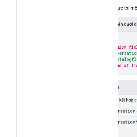
Cách thực thi mộ
Biểu diễn dưới
{
// Union fie
"conversatio
"useDialogfl
// End of li
}
Trường
c
Trường kết hợp
conversation
conversation