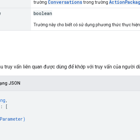
Conversations
ActionPacka
trường
trong trường
w
boolean
Trường này cho biết có sử dụng phương thức thực hiện
u truy vấn liên quan được dùng để khớp với truy vấn của người d
 dạng JSON
ing
,
: 
[
Parameter
)