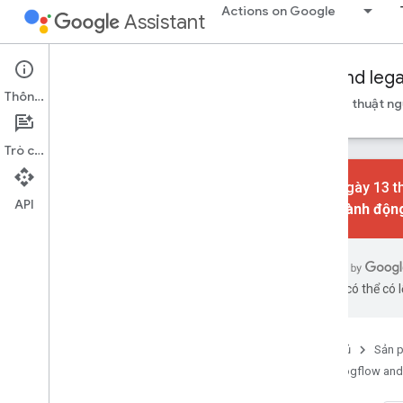
Actions on Google
Assistant
Conversational Actions
Dialogflow and leg
Thông tin
Hướng dẫn
Tài liệu tham khảo
Ví dụ
Bảng thuật n
Trò chuyện
Kể từ ngày 13 
API
phần
Hành động
Thư viện thực hiện đơn hàng
Node
.
js
Java
bằng AI có thể có l
Âm thanh
Thư viện âm thanh
Trang chủ
Sản 
Độ lớn âm thanh
Dialogflow and