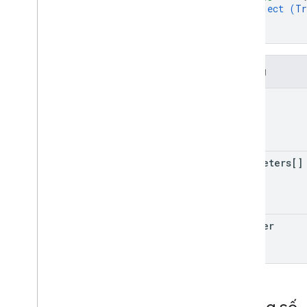
object (
Tr
}
}
Trường
name
parameters[]
trigger