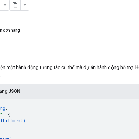
ện đơn hàng
ện một hành động tương tác cụ thể mà dự án hành động hỗ trợ. Ho
.
 dạng JSON
ing
,
"
: 
{
lfillment
)