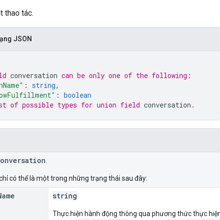
t thao tác.
 dạng JSON
ld 
conversation
 can be only one of the following:
nName"
: 
string
,
owFulfillment"
: 
boolean
st of possible types for union field 
conversation
.
onversation
.
chỉ có thể là một trong những trạng thái sau đây:
Name
string
Thực hiện hành động thông qua phương thức thực hiện 