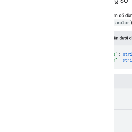
Thông số
Một tham số dùng
$Color:color
)
Biểu diễn dưới
{
"name"
: 
str
"type"
: 
stri
}
Trường
name
type