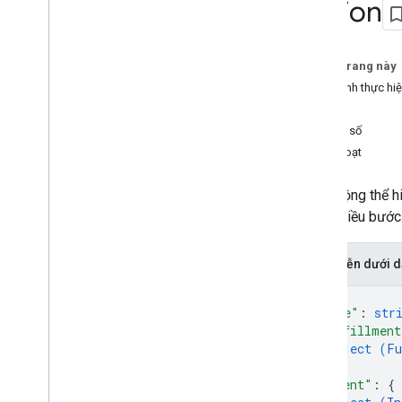
Action
Mục đích
Tổng quan
Ý định tích hợp
Trên trang này
Quy trình thực hi
Định dạng webhook
Intent
Tổng quan
Thông số
Định dạng webhook Dialogflow
Kích hoạt
Định dạng webhook trò chuyện
Sân chơi webhook
Hành động thể hi
hoặc nhiều bước
Gói hành động
Các mẫu truy vấn
Liên kết tài khoản
Biểu diễn dưới
Thao tác
{
Gói hành động
"name"
: 
str
Loại xác nhận
"fulfillment
Auth
Grant
Type
object (
Fu
}
,
Thực hiện cuộc hội thoại
"intent"
: 
{