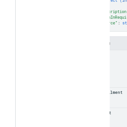
object (
In
}
,
"description
"signInRequi
"source"
: 
st
}
Trường
name
fulfillment
intent