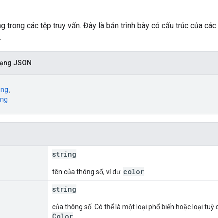
 trong các tệp truy vấn. Đây là bản trình bày có cấu trúc của các
.
 dạng JSON
ing
,
ng
string
color
tên của thông số, ví dụ:
.
string
của thông số. Có thể là một loại phổ biến hoặc loại tuỳ
Color
.