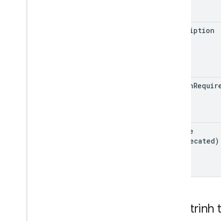
description
sign
In
Requir
source
(deprecated)
Quy trình 