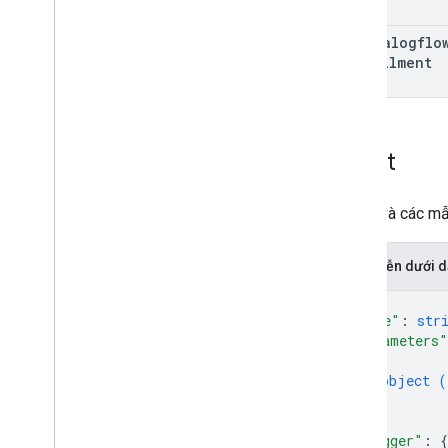
use
Dialogflo
Fulfillment
Intent
Ý định và các mẫ
Biểu diễn dưới
{
"name"
: 
str
"parameters"
{
object (
}
]
,
"trigger"
: 
{