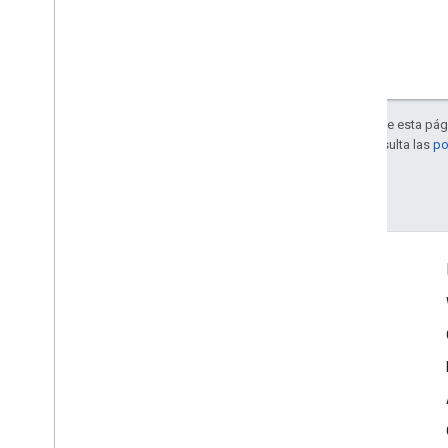
Salvo que se indique lo contrario, el contenido de esta pág
Apache 2.0
. Para obtener más información, consulta las
po
Última actualización: 2026-04-28 (UTC)
Conéctate
Blog de Google Developers
The Keyword
GitHub
Twitter
YouTube