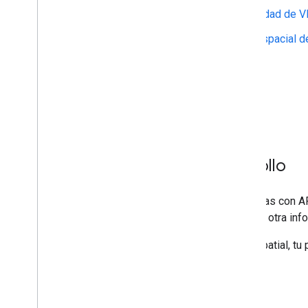
Cómo verificar la disponibilidad de 
Determina la posición geoespacial de
Anclajes geoespaciales
Anclajes de terreno
Cuota de uso de la API
Requisitos de desarrollo
Si es la primera vez que desarrollas con 
hardware, los requisitos previos y otra in
Para usar la API de ARCore Geospatial, tu