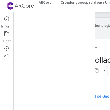
ARCore
Creador geoespacial para Un
ARCore
Google utiliza tecnologí
Información
con IA pueden contener errores.
Chat
Página principal
Productos
ARCore
API
Guía para desarrolla
Foundation)
En esta página
Requisitos de desarrollo
Obtén información para usar la
API de Geos
Habilita la API de Geospatial