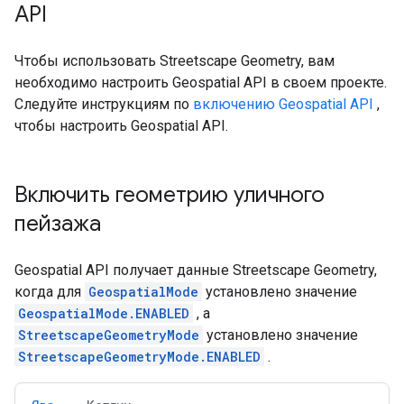
API
Чтобы использовать Streetscape Geometry, вам
необходимо настроить Geospatial API в своем проекте.
Следуйте инструкциям по
включению Geospatial API
,
чтобы настроить Geospatial API.
Включить геометрию уличного
пейзажа
Geospatial API получает данные Streetscape Geometry,
когда для
GeospatialMode
установлено значение
GeospatialMode.ENABLED
, а
StreetscapeGeometryMode
установлено значение
StreetscapeGeometryMode.ENABLED
.