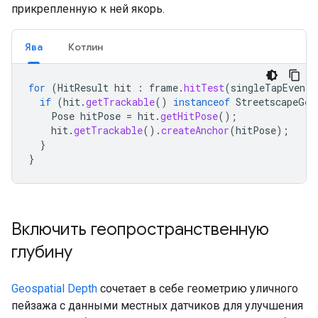
прикрепленную к ней якорь.
Ява
Котлин
for
(
HitResult
hit
:
frame
.
hitTest
(
singleTapEvent
)
if
(
hit
.
getTrackable
()
instanceof
StreetscapeGeo
Pose
hitPose
=
hit
.
getHitPose
();
hit
.
getTrackable
().
createAnchor
(
hitPose
);
}
}
Включить геопространственную
глубину
Geospatial Depth
сочетает в себе геометрию уличного
пейзажа с данными местных датчиков для улучшения