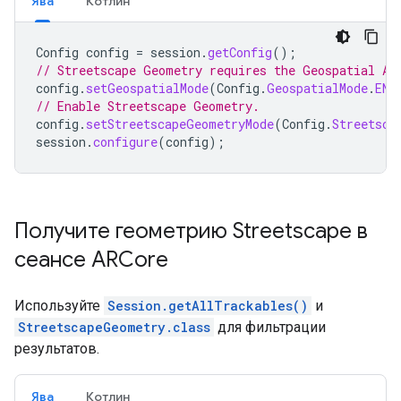
Ява
Котлин
Config
config
=
session
.
getConfig
();
// Streetscape Geometry requires the Geospatial AP
config
.
setGeospatialMode
(
Config
.
GeospatialMode
.
ENA
// Enable Streetscape Geometry.
config
.
setStreetscapeGeometryMode
(
Config
.
Streetsca
session
.
configure
(
config
);
Получите геометрию Streetscape в
сеансе ARCore
Используйте
Session.getAllTrackables()
и
StreetscapeGeometry.class
для фильтрации
результатов.
Ява
Котлин