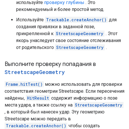
используйте
проверку глубины
. Это
рекомендуемый и более простой метод.
Используйте
Trackable.createAnchor()
для
создания привязки в заданной позе,
прикрепленной к
StreetscapeGeometry
. Этот
якорь унаследует свое состояние отслеживания
от родительского
StreetscapeGeometry
.
Выполните проверку попадания в
Streetscape
Geometry
Frame.hitTest()
можно использовать для проверки
соответствия геометрии Streetscape. Если пересечения
найдены,
HitResult
содержит информацию о позе
места удара, а также ссылку на
StreetscapeGeometry
, в который был нанесен удар. Эту геометрию
Streetscape можно передать в
Trackable.createAnchor()
чтобы создать