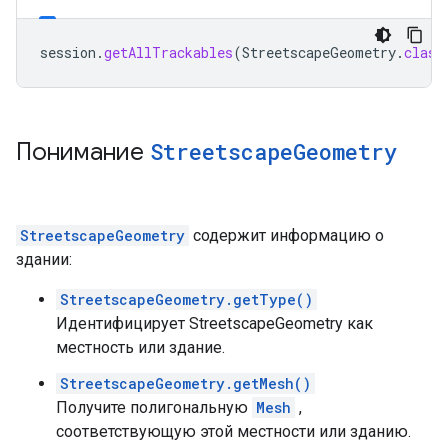
session
.
getAllTrackables
(
StreetscapeGeometry
.
class
Понимание
Streetscape
Geometry
StreetscapeGeometry
содержит информацию о
здании:
StreetscapeGeometry.getType()
Идентифицирует StreetscapeGeometry как
местность или здание.
StreetscapeGeometry.getMesh()
Получите полигональную
Mesh
,
соответствующую этой местности или зданию.