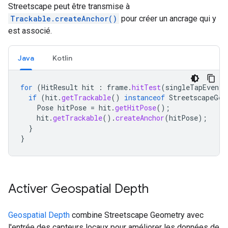
Streetscape peut être transmise à
Trackable.createAnchor()
pour créer un ancrage qui y
est associé.
Java
Kotlin
for
(
HitResult
hit
:
frame
.
hitTest
(
singleTapEvent
)
if
(
hit
.
getTrackable
()
instanceof
StreetscapeGeo
Pose
hitPose
=
hit
.
getHitPose
();
hit
.
getTrackable
().
createAnchor
(
hitPose
);
}
}
Activer Geospatial Depth
Geospatial Depth
combine Streetscape Geometry avec
l'entrée des capteurs locaux pour améliorer les données de