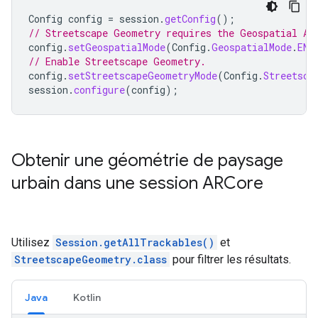
Config
config
=
session
.
getConfig
();
// Streetscape Geometry requires the Geospatial AP
config
.
setGeospatialMode
(
Config
.
GeospatialMode
.
ENA
// Enable Streetscape Geometry.
config
.
setStreetscapeGeometryMode
(
Config
.
Streetsca
session
.
configure
(
config
);
Obtenir une géométrie de paysage
urbain dans une session ARCore
Utilisez
Session.getAllTrackables()
et
StreetscapeGeometry.class
pour filtrer les résultats.
Java
Kotlin