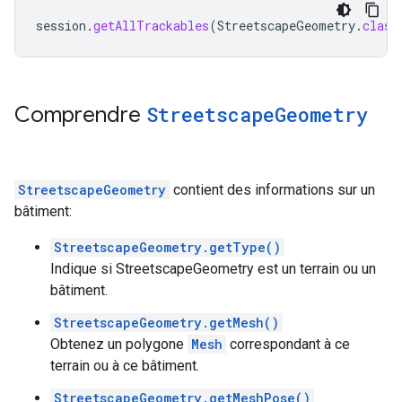
session
.
getAllTrackables
(
StreetscapeGeometry
.
class
Comprendre
Streetscape
Geometry
StreetscapeGeometry
contient des informations sur un
bâtiment:
StreetscapeGeometry.getType()
Indique si StreetscapeGeometry est un terrain ou un
bâtiment.
StreetscapeGeometry.getMesh()
Obtenez un polygone
Mesh
correspondant à ce
terrain ou à ce bâtiment.
StreetscapeGeometry.getMeshPose()