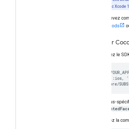
Estimation lumière
vous créez avec Xcode 1
Visages améliorés
Vous devez compi
Images augmentées
API ARCore sur Google Cloud
CocoaPods
o
Cloud Anchors
Géomatique
Utiliser Coc
Créateur géospatial pour Unity
Sémantique de scène
Spécifiez le SD
Rendu Vulkan
Stabilisation électronique d'image
target 'YOUR_APP
Machine learning avec ARCore
platform :ios, '
Développement Web
Web
XR
Publier des modèles 3D avec l'outil de
Les sous-spécif
visualisation de scènes
AugmentedFac
Publier votre application
Exécutez la comm
Remarques sur l'exécution