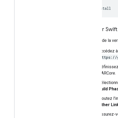
Considérations sur les performances
pod
install
Exigence 64 bits
Exigences en matière de confidentialité
Publier des applications de RA sur le
Google Play Store
Utiliser Swi
Formulaire sur la sécurité des données
dans la Google Play Console
À partir de la ve
Questions sur la confidentialité dans
App Store Connect pour les
Accédez 
applications i
OS ARCore
https://
Modifications destructives de
novembre 2022
Définissez
d'ARCore.
Ressources supplémentaires
Certification d'appareil
Sélectionn
Communauté
Build Pha
Conditions d'utilisation
Ajoutez l'i
supplémentaires d'ARCore
Other Lin
Assurez-v