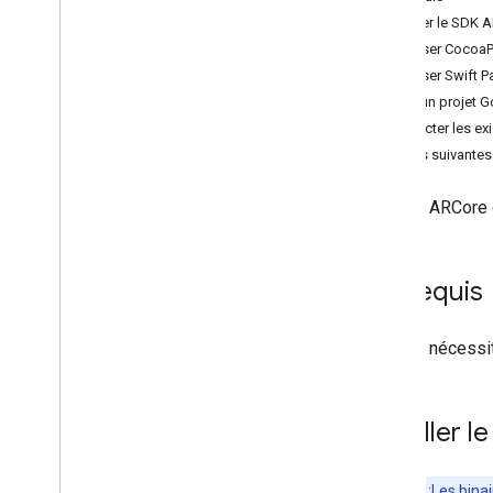
Installer le SDK 
Premiers pas
Utiliser Cocoa
Présentation
Utiliser Swift
Android (Kotlin
/
Java)
Créer un projet G
Android NDK (C)
Respecter les exi
Unity (Fondation AR)
Étapes suivantes
i
OS
Activer la RA
Activez ARCore 
Configurer une session ARCore
Guide de démarrage rapide pour
Cloud Anchors
Guide de démarrage rapide sur
Prérequis
l'optimisation des visages
Unreal Engine
ARCore nécessite
Débogage
Appareil photo
Test de positionnement
Installer 
Enregistrement et lecture
Emplacement instantané
3D
Remarque
:Les bina