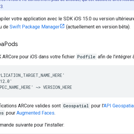
3.
ler votre application avec le SDK iOS 15.0 ou version ultérieure.
u de
Swift Package Manager
(actuellement en version bêta).
oa
Pods
K ARCore pour iOS dans votre fichier
Podfile
afin de l'intégrer
LICATION_TARGET_NAME_HERE'

12.0'

ications ARCore valides sont
Geospatial
pour l'
API Geospatia
es
pour
Augmented Faces
.
ande suivante pour l'installer: