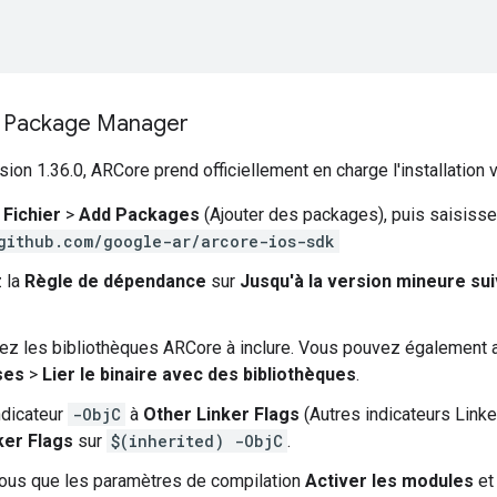
ft Package Manager
rsion 1.36.0, ARCore prend officiellement en charge l'installation 
à
Fichier
>
Add Packages
(Ajouter des packages), puis saisisse
github.com/google-ar/arcore-ios-sdk
 la
Règle de dépendance
sur
Jusqu'à la version mineure su
ez les bibliothèques ARCore à inclure. Vous pouvez également a
ses
>
Lier le binaire avec des bibliothèques
.
ndicateur
-ObjC
à
Other Linker Flags
(Autres indicateurs Link
ker Flags
sur
$(inherited) -ObjC
.
ous que les paramètres de compilation
Activer les modules
e