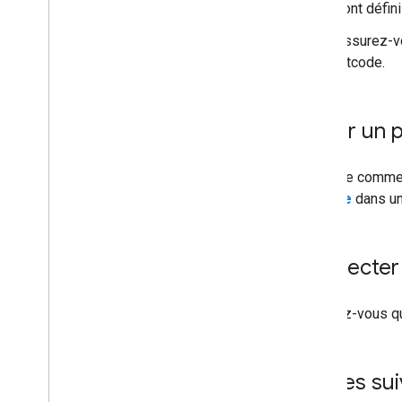
sont défin
Assurez-v
bitcode.
Créer un p
Avant de commenc
ARCore
dans un
Respecter 
Assurez-vous qu
Étapes sui