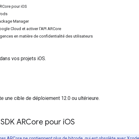
ARCore pour iOS
Pods
 Package Manager
oogle Cloud et activer l'API ARCore
gences en matière de confidentialité des utilisateurs
dans vos projets iOS.
 une cible de déploiement 12.0 ou ultérieure.
le SDK ARCore pour i
OS
ires ARCore ne contiennent plus de bitcode, qui est obsolète avec Xcode 