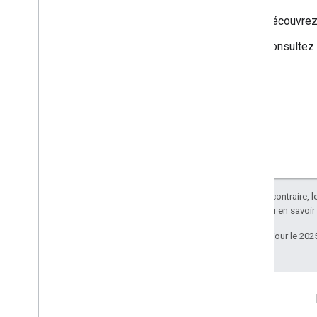
Découvre
Consultez
Sauf indication contraire, 
Apache 2.0
. Pour en savoir
Dernière mise à jour le 202
Communiquer