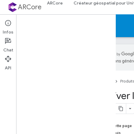
ARCore
Créateur géospatial pour Uni
ARCore
Documentation
Infos
Chat
traductions généré
API
ARCore
Présentation d'ARCore
Accueil
Produit
Nouveautés d'ARCore
Appareils compatibles
Activer 
Téléchargements
Ateliers de programmation en RA
Applications exemples
Sur cette page
Développement Android et i
OS
Prérequis
L'essentiel de la réalité augmentée