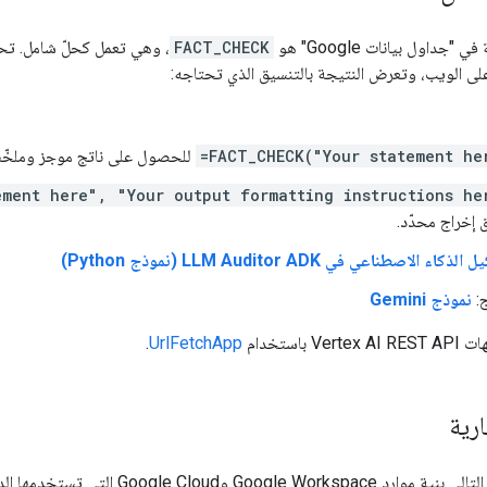
جداول بيانات Google" هو
FACT_CHECK
، وهي تعمل كحلّ شامل. تحلّ
على الويب، وتعرض النتيجة بالتنسيق الذي تحتاجه:
=FACT_CHECK("Your statement he
للحصول على ناتج موجز وملخ
ement here", "Your output formatting instructions he
 إخراج محدّد.
الذكاء الاصطناعي في LLM Auditor ADK (نموذج Python)
ج:
نموذج Gemini
باستخدام
UrlFetchApp
.
رية
G وGoogle Cloud التي تستخدمها الدالة المخصّصة.