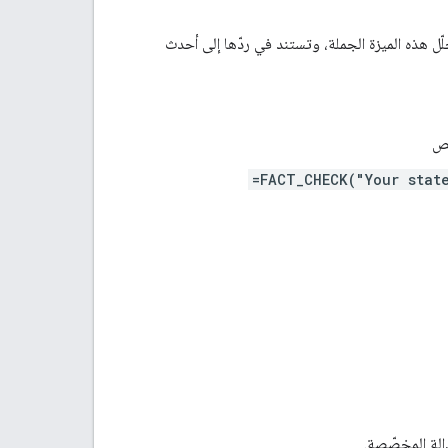
ل هذه الميزة الجملة، وتستند في ردّها إلى أحدث
ّص
=FACT_CHECK("Your stat