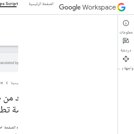
الصفحة الرئيسية
ps Script
Workspace
Apps Script
معلومات
نظرة عامة
الأدلة
المرجع
نماذج
الدعم
دردشة
واجهة برمجة التطبيقات
نظرة عامة
الصفحة الرئيسية
ce
البدء السريع
التأكّد من
الأتمتة
"حزمة تطوير
الدوال المخصصة
إنشاء نص باستخدام Vertex AI
المكتبات
على هذه الصفحة