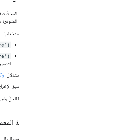
اسم الدالة المخصّصة في "
المعلومات المتوفرة 
الاستخدام:
re")
re")
لتنسيق
الاستدلال:
وكيل 
تنسيق الإخرا
يطلب هذا الحلّ واجهات Vertex AI REST API 
الهندسة المعما
يوضّح الرسم البياني التالي بنية موارد oogle Workspace