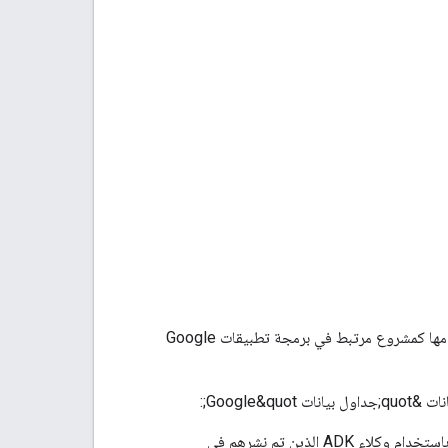
دالة مخصّصة للتحقّق من صحة المعلومات في &quot;جداول بيانات Google&quot; يمكن استخدامها كمشروع مرتبط في برمجة تطبيقات Google
Googl;:
لإمكانات الاستدلال المعقّدة والمتعدّدة الأدوات والمتعدّدة الخطوات باستخدام وكلاء ADK الذين تم نشرهم في