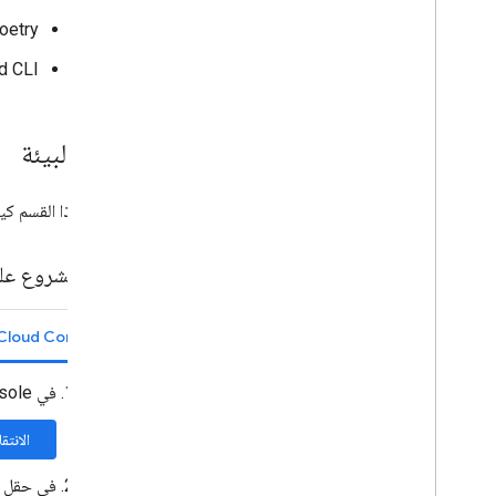
Python Poetry: لتثبيت 
‫Google Cloud CLI: 
إعداد البيئة
يوضّح هذا القسم كيفية إنشاء 
إنشاء مشروع على gle Cloud
Cloud Console
في Google Cloud Console، انتقِل إلى "القائمة"
الانت
في حقل