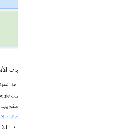
المتطلبات الأ
لاستخدام هذا النموذج
حساب Google (قد تتطلّب حسابات Google Workspace موافقة المشرف).
متصفّح ويب ي
المتطلبات الأساسية ل
‫Python 3.11 والإصدارات الأحدث: لت