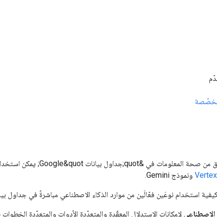
دّم
مخصّصة
Vertex
ونموذج Gemini.
ستخدام نوعَين فعّالَين من موارد الذكاء الاصطناعي مباشرةً في جداول بيانات &quot;جداول بيانات e&quot
 الاصطناعي