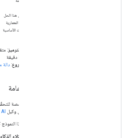
نظرة عامة
البرامج التعليمية
الأهداف
تجميع المحتوى من مستندات متعددة
لمحة عن هذا الحل
احتساب خصم على السعر المتعدد المستويات
الهندسة المعمارية
حساب مسافة القيادة وتحويل الأمتار إلى أميال
المتطلبات الأساسية
جمع الجداول الزمنية من الموظفين ومراجعتها
تحليل آراء العملاء باستخدام Google Cloud
Natural Language API
مستوى الترميز
: متق
إنشاء عملية دمج للبريد باستخدام Gmail
و"جداول بيانات Google"
المدة
: 30 دقيقة
إنشاء اشتراك خارج الموقع
نوع المشروع
:
دالة 
إنشاء اشتراك في الجلسات في مكالمة فيديو
إنشاء قوس بطولة
التأكّد من صحة العبارات باستخدام وكيل الذكاء
نظرة عامة
الاصطناعي في "حزمة تطوير التطبيقات"
ونموذج Gemini
إنشاء ملفات PDF وإرسالها من "جداول بيانات
Google"
يستند إلى وكيل
 AI
الحصول على تنبيهات بشأن انخفاض أسعار
الأسهم
يوضّح هذا النموذج كيفية ا
استيراد بيانات ملف CSV إلى جدول بيانات
إنشاء جدول أعمال للاجتماعات
وكلاء الذكاء