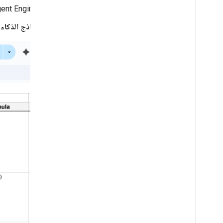
إدارة طلبات معدات الموظفين الجدد
gent Engine
إدارة المشاريع باستخدام Apps Script API
نماذج الذكاء
التخطيط للسفر باستخدام وكيل مستند إلى الذكاء
الاصطناعي يمكن الوصول إليه في جميع تطبيقات
Google Workspace
تعبئة تقويم عطلة الفريق
تسجيل الوقت والأنشطة في "تقويم Google"
و"جداول بيانات Google"
الردّ على الملاحظات
تشغيل دوال "برمجة تطبيقات Google" عن بُعد
إرسال محتوى منظّم
إرسال شهادات تقدير مخصّصة إلى الموظفين
مشاركة الموارد مع الموظفين الجدد
تلخيص البيانات من أوراق متعددة
تتبُّع عدد مشاهدات فيديوهات You
Tube
والتعليقات عليها
تحميل الملفات إلى Drive من "نماذج Google"
Codelabs
أساسيات Apps Script