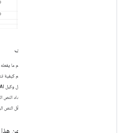
الأهداف
فهم ما يفعله 
فهم كيفية تنف
فعِّل وكيل Vertex AI.
إعداد النص ا
شغِّل النص ال
لمحة عن هذا 