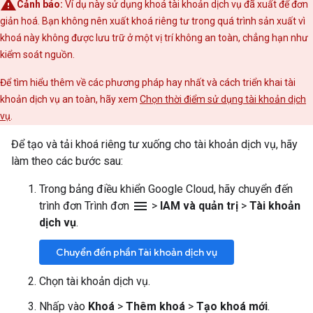
Cảnh báo:
Ví dụ này sử dụng khoá tài khoản dịch vụ đã xuất để đơn
giản hoá. Bạn không nên xuất khoá riêng tư trong quá trình sản xuất vì
khoá này không được lưu trữ ở một vị trí không an toàn, chẳng hạn như
kiểm soát nguồn.
Để tìm hiểu thêm về các phương pháp hay nhất và cách triển khai tài
khoản dịch vụ an toàn, hãy xem
Chọn thời điểm sử dụng tài khoản dịch
vụ
.
Để tạo và tải khoá riêng tư xuống cho tài khoản dịch vụ, hãy
làm theo các bước sau:
Trong bảng điều khiển Google Cloud, hãy chuyển đến
menu
trình đơn Trình đơn
>
IAM và quản trị
>
Tài khoản
dịch vụ
.
Chuyển đến phần Tài khoản dịch vụ
Chọn tài khoản dịch vụ.
Nhấp vào
Khoá
>
Thêm khoá
>
Tạo khoá mới
.