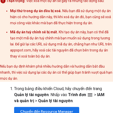
Thận trọng:
Việc xoá một dự án sẽ gây ra những tác động sau:
Mọi thứ trong dự án đều bị xoá.
Nếu bạn đã sử dụng một dự án
hiện có cho hướng dẫn này, thì khi xoá dự án đó, bạn cũng sẽ xoá
mọi công việc khác mà bạn đã thực hiện trong dự án.
Mã dự án tuỳ chỉnh sẽ bị mất.
Khi tạo dự án này, bạn có thể đã
tạo một mã dự án tuỳ chỉnh mà bạn muốn sử dụng trong tương
lai. Để giữ lại các URL sử dụng mã dự án, chẳng hạn như URL trên
appspot.com, hãy xoá các tài nguyên đã chọn bên trong dự án
thay vì xoá toàn bộ dự án.
Nếu bạn dự định khám phá nhiều hướng dẫn và hướng dẫn bắt đầu
nhanh, thì việc sử dụng lại các dự án có thể giúp bạn tránh vượt quá hạn
mức dự án.
Trong bảng điều khiển Cloud, hãy chuyển đến trang
menu
Quản lý tài nguyên
. Nhấp vào
Trình đơn
>
IAM
và quản trị
>
Quản lý tài nguyên
.
Chuyển đến Resource Manager