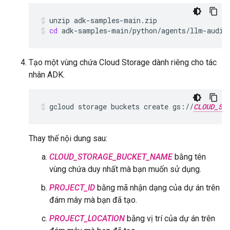
unzip
adk-samples-main.zip
cd
adk-samples-main/python/agents/llm-audit
Tạo một vùng chứa Cloud Storage dành riêng cho tác
nhân ADK.
gcloud
storage
buckets
create
gs://
CLOUD_ST
Thay thế nội dung sau:
CLOUD_STORAGE_BUCKET_NAME
bằng tên
vùng chứa duy nhất mà bạn muốn sử dụng.
PROJECT_ID
bằng mã nhận dạng của dự án trên
đám mây mà bạn đã tạo.
PROJECT_LOCATION
bằng vị trí của dự án trên