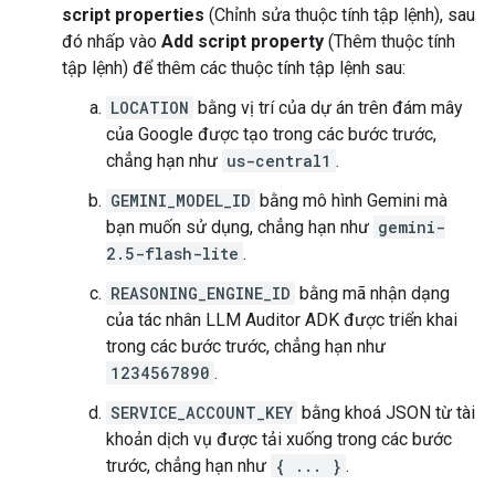
script properties
(Chỉnh sửa thuộc tính tập lệnh), sau
đó nhấp vào
Add script property
(Thêm thuộc tính
tập lệnh) để thêm các thuộc tính tập lệnh sau:
LOCATION
bằng vị trí của dự án trên đám mây
của Google được tạo trong các bước trước,
chẳng hạn như
us-central1
.
GEMINI_MODEL_ID
bằng mô hình Gemini mà
bạn muốn sử dụng, chẳng hạn như
gemini-
2.5-flash-lite
.
REASONING_ENGINE_ID
bằng mã nhận dạng
của tác nhân LLM Auditor ADK được triển khai
trong các bước trước, chẳng hạn như
1234567890
.
SERVICE_ACCOUNT_KEY
bằng khoá JSON từ tài
khoản dịch vụ được tải xuống trong các bước
trước, chẳng hạn như
{ ... }
.