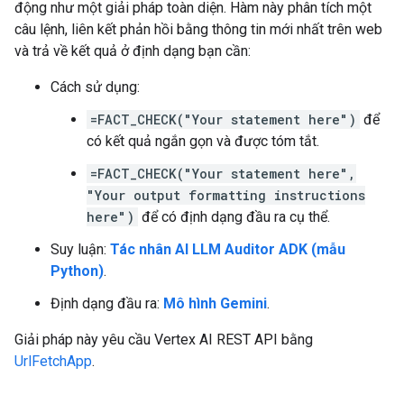
động như một giải pháp toàn diện. Hàm này phân tích một
câu lệnh, liên kết phản hồi bằng thông tin mới nhất trên web
và trả về kết quả ở định dạng bạn cần:
Cách sử dụng:
=FACT_CHECK("Your statement here")
để
có kết quả ngắn gọn và được tóm tắt.
=FACT_CHECK("Your statement here",
"Your output formatting instructions
here")
để có định dạng đầu ra cụ thể.
Suy luận:
Tác nhân AI LLM Auditor ADK (mẫu
Python)
.
Định dạng đầu ra:
Mô hình Gemini
.
Giải pháp này yêu cầu Vertex AI REST API bằng
UrlFetchApp
.