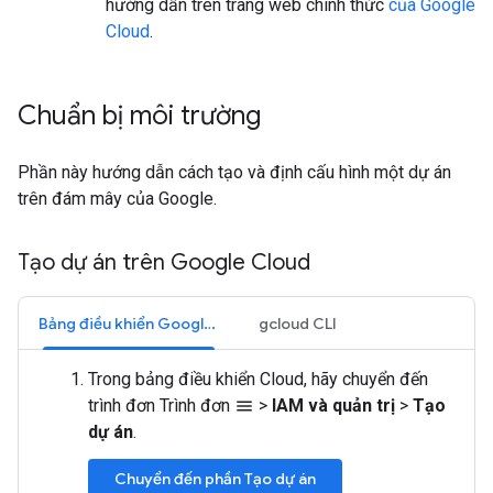
hướng dẫn trên trang web chính thức
của Google
Cloud
.
Chuẩn bị môi trường
Phần này hướng dẫn cách tạo và định cấu hình một dự án
trên đám mây của Google.
Tạo dự án trên Google Cloud
Bảng điều khiển Google Cloud
gcloud CLI
Trong bảng điều khiển Cloud, hãy chuyển đến
trình đơn Trình đơn
>
IAM và quản trị
>
Tạo
menu
dự án
.
Chuyển đến phần Tạo dự án