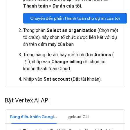
Thanh toán
>
Dự án của tôi
.
Chuyển đến phần Thanh toán cho dự án của tôi
Trong phần
Select an organization
(Chọn một
tổ chức), hãy chọn tổ chức được liên kết với dự
án trên đám mây của bạn.
Trong hàng dự án, hãy mở trình đơn
Actions
(
), nhấp vào
Change billing
rồi chọn tài
more_vert
khoản thanh toán Cloud.
Nhấp vào
Set account
(Đặt tài khoản).
Bật Vertex AI API
Bảng điều khiển Google Cloud
gcloud CLI