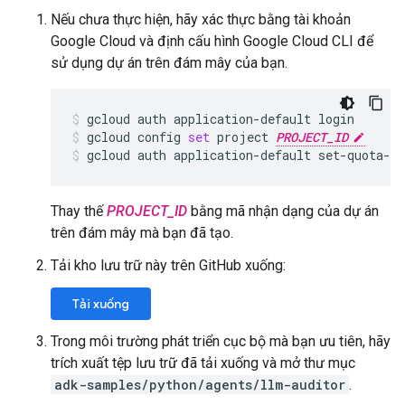
Nếu chưa thực hiện, hãy xác thực bằng tài khoản
Google Cloud và định cấu hình Google Cloud CLI để
sử dụng dự án trên đám mây của bạn.
gcloud
auth
application-default
login
gcloud
config
set
project
PROJECT_ID
gcloud
auth
application-default
set-quota-p
Thay thế
PROJECT_ID
bằng mã nhận dạng của dự án
trên đám mây mà bạn đã tạo.
Tải kho lưu trữ này trên GitHub xuống:
Tải xuống
Trong môi trường phát triển cục bộ mà bạn ưu tiên, hãy
trích xuất tệp lưu trữ đã tải xuống và mở thư mục
adk-samples/python/agents/llm-auditor
.