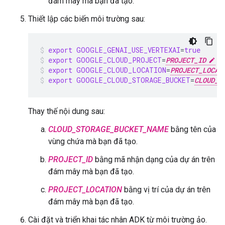
đám mây mà bạn đã tạo.
Thiết lập các biến môi trường sau:
export
GOOGLE_GENAI_USE_VERTEXAI
=
true
export
GOOGLE_CLOUD_PROJECT
=
PROJECT_ID
export
GOOGLE_CLOUD_LOCATION
=
PROJECT_LOCAT
export
GOOGLE_CLOUD_STORAGE_BUCKET
=
CLOUD_S
Thay thế nội dung sau:
CLOUD_STORAGE_BUCKET_NAME
bằng tên của
vùng chứa mà bạn đã tạo.
PROJECT_ID
bằng mã nhận dạng của dự án trên
đám mây mà bạn đã tạo.
PROJECT_LOCATION
bằng vị trí của dự án trên
đám mây mà bạn đã tạo.
Cài đặt và triển khai tác nhân ADK từ môi trường ảo.