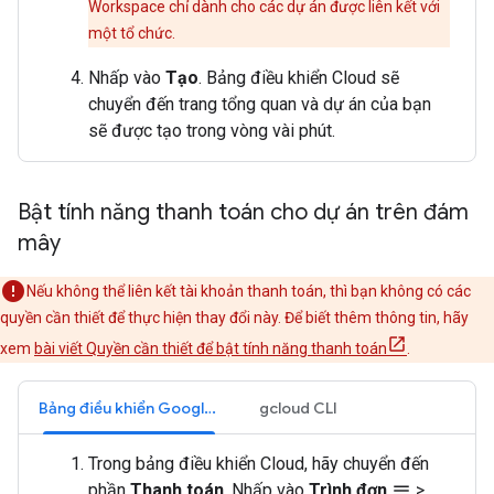
Workspace chỉ dành cho các dự án được liên kết với
một tổ chức.
Nhấp vào
Tạo
. Bảng điều khiển Cloud sẽ
chuyển đến trang tổng quan và dự án của bạn
sẽ được tạo trong vòng vài phút.
Bật tính năng thanh toán cho dự án trên đám
mây
Nếu không thể liên kết tài khoản thanh toán, thì bạn không có các
quyền cần thiết để thực hiện thay đổi này. Để biết thêm thông tin, hãy
xem
bài viết Quyền cần thiết để bật tính năng thanh toán
.
Bảng điều khiển Google Cloud
gcloud CLI
Trong bảng điều khiển Cloud, hãy chuyển đến
phần
Thanh toán
. Nhấp vào
Trình đơn
>
menu