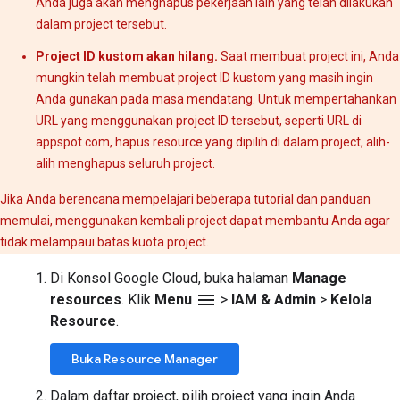
Anda juga akan menghapus pekerjaan lain yang telah dilakukan
dalam project tersebut.
Project ID kustom akan hilang.
Saat membuat project ini, Anda
mungkin telah membuat project ID kustom yang masih ingin
Anda gunakan pada masa mendatang. Untuk mempertahankan
URL yang menggunakan project ID tersebut, seperti URL di
appspot.com, hapus resource yang dipilih di dalam project, alih-
alih menghapus seluruh project.
Jika Anda berencana mempelajari beberapa tutorial dan panduan
memulai, menggunakan kembali project dapat membantu Anda agar
tidak melampaui batas kuota project.
Di Konsol Google Cloud, buka halaman
Manage
menu
resources
. Klik
Menu
>
IAM & Admin
>
Kelola
Resource
.
Buka Resource Manager
Dalam daftar project, pilih project yang ingin Anda