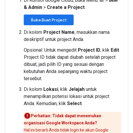
Di Konsol Google Cloud, buka Menu
>
IAM
menu
& Admin
>
Create a Project
.
Buka Buat Project
Di kolom
Project Name
, masukkan nama
deskriptif untuk project Anda.
Opsional: Untuk mengedit
Project ID
, klik
Edit
.
Project ID tidak dapat diubah setelah project
dibuat, jadi pilih ID yang sesuai dengan
kebutuhan Anda sepanjang waktu project
tersebut.
Di kolom
Lokasi
, klik
Jelajah
untuk
menampilkan potensi lokasi untuk project
Anda. Kemudian, klik
Select
.
Perhatian: Tidak dapat menemukan
organisasi Google Workspace Anda?
Hal ini berarti Anda tidak login ke akun Google