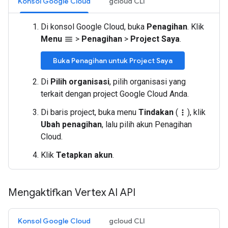
Konsol Google Cloud
gcloud CLI
Di konsol Google Cloud, buka
Penagihan
. Klik
Menu
>
Penagihan
>
Project Saya
.
menu
Buka Penagihan untuk Project Saya
Di
Pilih organisasi
, pilih organisasi yang
terkait dengan project Google Cloud Anda.
Di baris project, buka menu
Tindakan
(
), klik
more_vert
Ubah penagihan
, lalu pilih akun Penagihan
Cloud.
Klik
Tetapkan akun
.
Mengaktifkan Vertex AI API
Konsol Google Cloud
gcloud CLI