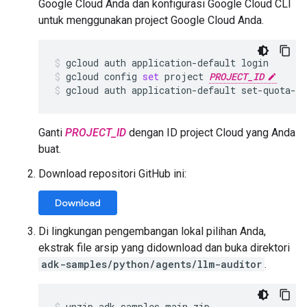
Google Cloud Anda dan konfigurasi Google Cloud CLI
untuk menggunakan project Google Cloud Anda.
gcloud
auth
application-default
login
gcloud
config
set
project
PROJECT_ID
gcloud
auth
application-default
set-quota-p
Ganti
PROJECT_ID
dengan ID project Cloud yang Anda
buat.
Download repositori GitHub ini:
Download
Di lingkungan pengembangan lokal pilihan Anda,
ekstrak file arsip yang didownload dan buka direktori
adk-samples/python/agents/llm-auditor
.
unzip
adk-samples-main.zip