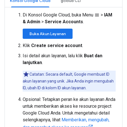
Konsol Google Cloud
gcloud CLI
Di Konsol Google Cloud, buka Menu
>
IAM
menu
& Admin
>
Service Accounts
.
Buka Akun Layanan
Klik
Create service account
.
Isi detail akun layanan, lalu klik
Buat dan
lanjutkan
.
Catatan: Secara default, Google membuat ID
akun layanan yang unik. Jika Anda ingin mengubah
ID, ubah ID di kolom ID akun layanan.
Opsional: Tetapkan peran ke akun layanan Anda
untuk memberikan akses ke resource project
Google Cloud Anda. Untuk mengetahui detail
selengkapnya, lihat
Memberikan, mengubah,