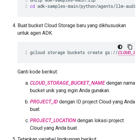
cd
adk-samples-main/python/agents/llm-audit
Buat bucket Cloud Storage baru yang dikhususkan
untuk agen ADK.
gcloud
storage
buckets
create
gs://
CLOUD_ST
Ganti kode berikut:
CLOUD_STORAGE_BUCKET_NAME
dengan nama
bucket unik yang ingin Anda gunakan.
PROJECT_ID
dengan ID project Cloud yang Anda
buat.
PROJECT_LOCATION
dengan lokasi project
Cloud yang Anda buat.
Tetapkan variabel lingkungan berikut: