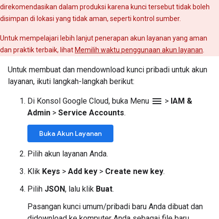
direkomendasikan dalam produksi karena kunci tersebut tidak boleh
disimpan di lokasi yang tidak aman, seperti kontrol sumber.
Untuk mempelajari lebih lanjut penerapan akun layanan yang aman
dan praktik terbaik, lihat
Memilih waktu penggunaan akun layanan
.
Untuk membuat dan mendownload kunci pribadi untuk akun
layanan, ikuti langkah-langkah berikut:
menu
Di Konsol Google Cloud, buka Menu
>
IAM &
Admin
>
Service Accounts
.
Buka Akun Layanan
Pilih akun layanan Anda.
Klik
Keys
>
Add key
>
Create new key
.
Pilih
JSON
, lalu klik
Buat
.
Pasangan kunci umum/pribadi baru Anda dibuat dan
didownload ke komputer Anda sebagai file baru.