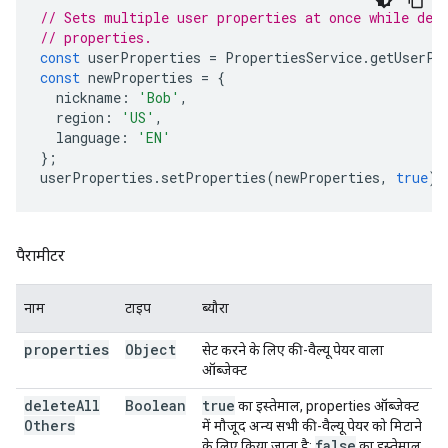
// Sets multiple user properties at once while del
// properties.
const
userProperties
=
PropertiesService
.
getUserPr
const
newProperties
=
{
nickname
:
'Bob'
,
region
:
'US'
,
language
:
'EN'
};
userProperties
.
setProperties
(
newProperties
,
true
);
पैरामीटर
नाम
टाइप
ब्यौरा
properties
Object
सेट करने के लिए की-वैल्यू पेयर वाला
ऑब्जेक्ट
delete
All
Boolean
true
का इस्तेमाल, properties ऑब्जेक्ट
Others
में मौजूद अन्य सभी की-वैल्यू पेयर को मिटाने
false
के लिए किया जाता है;
का इस्तेमाल,