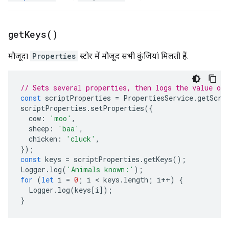
get
Keys(
)
मौजूदा
Properties
स्टोर में मौजूद सभी कुंजियां मिलती हैं.
// Sets several properties, then logs the value of 
const
scriptProperties
=
PropertiesService
.
getScri
scriptProperties
.
setProperties
({
cow
:
'moo'
,
sheep
:
'baa'
,
chicken
:
'cluck'
,
});
const
keys
=
scriptProperties
.
getKeys
();
Logger
.
log
(
'Animals known:'
);
for
(
let
i
=
0
;
i
 < 
keys
.
length
;
i
++
)
{
Logger
.
log
(
keys
[
i
]);
}