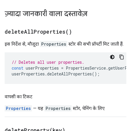
ज़्यादा जानकारी वाला दस्तावेज़
delete
All
Properties(
)
इस निर्देश से, मौजूदा
Properties
स्टोर की सभी प्रॉपर्टी मिट जाती हैं.
// Deletes all user properties.
const
userProperties
=
PropertiesService
.
getUserPr
userProperties
.
deleteAllProperties
();
वापसी का टिकट
Properties
— यह
Properties
स्टोर, चेनिंग के लिए
deleteProperty(
key)