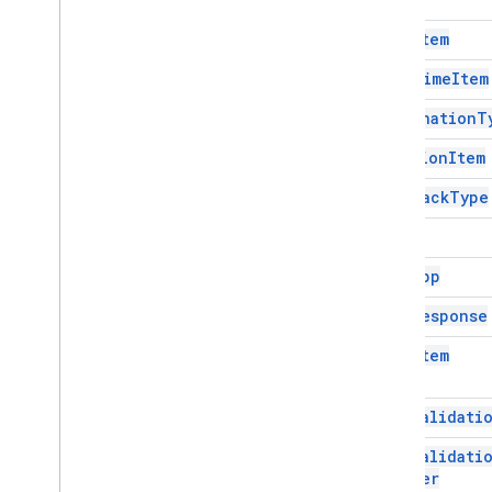
Google Maps
Google Translate
Date
Item
Vertex AI
Date
Time
Item
You
Tube
Mais
.
.
.
Destination
T
Duration
Item
Serviços de serviços públicos
Conexões de banco de dados de APIs
Feedback
Type
Usabilidade e otimização de dados
Form
Conteúdo HTML e
Execução de script e informações
Form
App
Form
Response
Recursos do projeto de script
Eventos e acionadores de automação
Grid
Item
Manifesto
Cotas e limites
Grid
Validati
Grid
Validati
Complementos do Google
Workspace
Builder