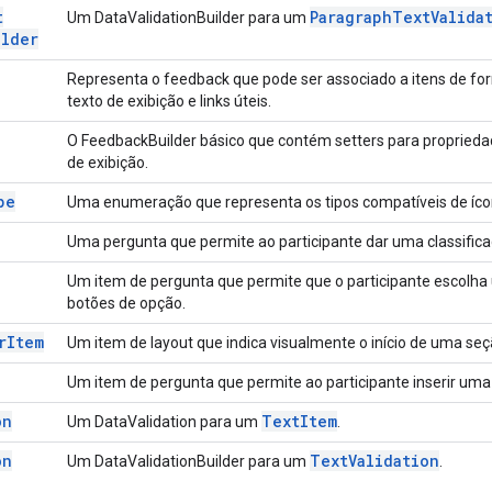
t
Paragraph
Text
Valida
Um DataValidationBuilder para um
ilder
Representa o feedback que pode ser associado a itens de fo
texto de exibição e links úteis.
O FeedbackBuilder básico que contém setters para propried
de exibição.
pe
Uma enumeração que representa os tipos compatíveis de ícon
Uma pergunta que permite ao participante dar uma classifica
Um item de pergunta que permite que o participante escol
botões de opção.
r
Item
Um item de layout que indica visualmente o início de uma seç
Um item de pergunta que permite ao participante inserir uma 
on
Text
Item
Um DataValidation para um
.
on
Text
Validation
Um DataValidationBuilder para um
.