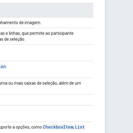
linhamento de imagem.
 e linhas, que permite ao participante
as de seleção.
ion
.
 uma ou mais caixas de seleção, além de um
Checkbox
Item
List
uporte a opções, como
,