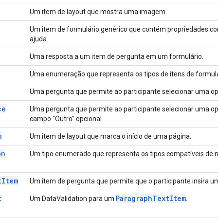
Um item de layout que mostra uma imagem.
Um item de formulário genérico que contém propriedades comu
ajuda.
Uma resposta a um item de pergunta em um formulário.
Uma enumeração que representa os tipos de itens de formulá
Uma pergunta que permite ao participante selecionar uma o
ce
Uma pergunta que permite ao participante selecionar uma o
campo "Outro" opcional.
m
Um item de layout que marca o início de uma página.
on
Um tipo enumerado que representa os tipos compatíveis de 
t
Item
Um item de pergunta que permite que o participante insira um
t
Paragraph
Text
Item
Um DataValidation para um
.