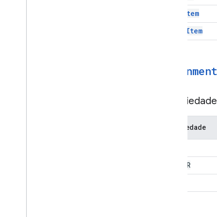
Time
Item
Video
Item
Alignmen
Propriedade
Propriedade
LEFT
CENTER
RIGHT