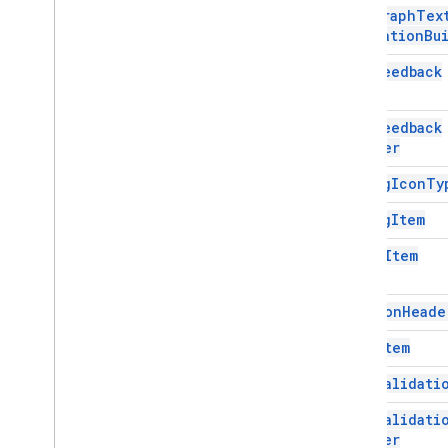
Paragraph
Tex
Validation
Bu
Quiz
Feedback
Quiz
Feedback
Builder
Rating
Icon
Ty
Rating
Item
Scale
Item
Section
Heade
Text
Item
Text
Validati
Text
Validati
Builder