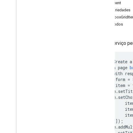
Formulários
Alignment
Visão geral
Propriedades
Formulário de aplicativos
CheckboxGridIt
Métodos
Aulas
Caixa de seleção da grade
Check
Box
Grid
Validation
Esse serviço pe
Caixa de seleção de grade de
validação
Caixa de seleção de itens
//
Create
a
Validação da caixa de seleção
//
a
page
b
//
with
res
Caixa de seleção de validação
var
form
=
Escolha
var
item
=
Data
Item
item
.
setTit
Date
Time
Item
item
.
setCho
Duração do item
ite
ite
Formulário
ite
Resposta a formulários
]);
Grid
Item
form
.
addMul
Grid
Validation
.
setTit