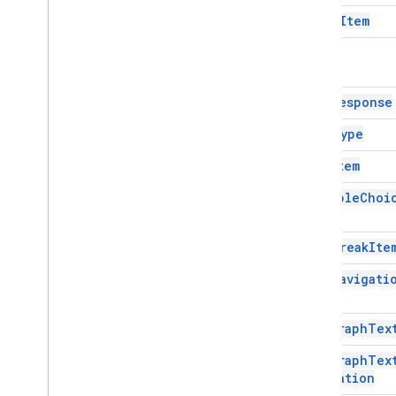
Serviços
Image
Item
Manifesto
API Add-ons
Item
API Apps Script
Item
Response
v1
Item
Type
Bibliotecas de clientes
List
Item
Multiple
Choi
Item
Page
Break
Ite
Page
Navigati
Type
Paragraph
Tex
Paragraph
Tex
Validation