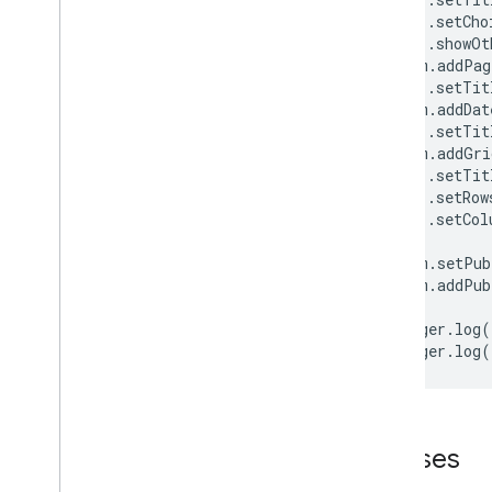
Grid
Validation
Builder
.
setCho
.
showOt
Item de imagem
form
.
addPag
Resposta ao item
.
setTit
List
Item
form
.
addDat
Item de múltipla escolha
.
setTit
Item de quebra de página
form
.
addGri
.
setTit
Paragraph
Text
Item
.
setRow
Paragraph
Text
Validation
.
setCol
Paragraph
Text
Validation
Builder
Feedback do teste
form
.
setPub
Feedback
Feedback
Builder
form
.
addPub
Rating
Item
Logger
.
log
(
Item de escala
Logger
.
log
(
Seção
Título
Item
Item de texto
Validação de texto
Criador de validação de texto
Classes
Time
Item
Item de vídeo