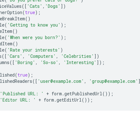
iceValues
([
'Cats'
,
'Dogs'
])
herOption
(
true
);
eBreakItem
()
le
(
'Getting to know you'
);
eItem
()
le
(
'When were you born?'
);
dItem
()
le
(
'Rate your interests'
)
s
([
'Cars'
,
'Computers'
,
'Celebrities'
])
umns
([
'Boring'
,
'So-so'
,
'Interesting'
]);
lished
(
true
);
lishedReaders
([
'user@example.com'
,
'group@example.com'
'Published URL: '
+
form
.
getPublishedUrl
());
'Editor URL: '
+
form
.
getEditUrl
());