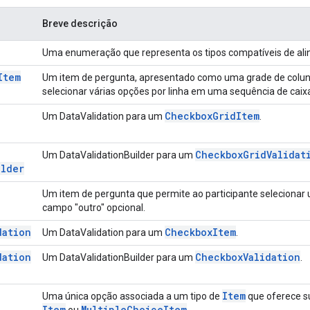
Breve descrição
Uma enumeração que representa os tipos compatíveis de a
Item
Um item de pergunta, apresentado como uma grade de colunas
selecionar várias opções por linha em uma sequência de caix
Checkbox
Grid
Item
Um DataValidation para um
.
Checkbox
Grid
Validat
Um DataValidationBuilder para um
ilder
Um item de pergunta que permite ao participante selecionar
campo "outro" opcional.
dation
Checkbox
Item
Um DataValidation para um
.
dation
Checkbox
Validation
Um DataValidationBuilder para um
.
Item
Uma única opção associada a um tipo de
que oferece s
Item
Multiple
Choice
Item
ou
.