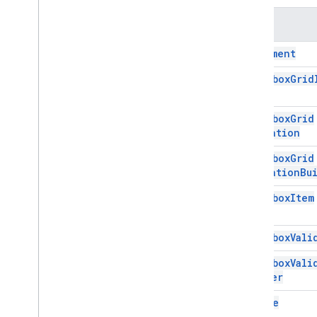
Nome
Interfaces
Item
Alignment
Enums
Checkbox
Grid
Alinhamento
Tipo de destino
Checkbox
Grid
Tipo de feedback
Validation
Tipo de item
Tipo de navegação de página
Checkbox
Grid
Rating
Icon
Type
Validation
Bu
Gmail
Checkbox
Item
Planilhas
Apresentações
Checkbox
Vali
Espaço de trabalho
Mais
.
.
.
Checkbox
Vali
Builder
Outros serviços do Google
Choice
Google Analytics