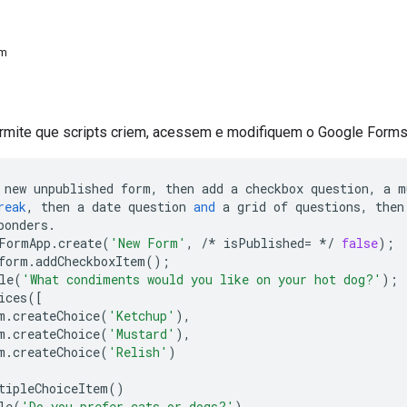
em
rmite que scripts criem, acessem e modifiquem o Google Forms
new
unpublished
form
,
then
add
a
checkbox
question
,
a
m
reak
,
then
a
date
question
and
a
grid
of
questions
,
then
ponders
.
FormApp
.
create
(
'New Form'
,
/*
isPublished
=
*/
false
);
form
.
addCheckboxItem
();
le
(
'What condiments would you like on your hot dog?'
);
ices
([
m
.
createChoice
(
'Ketchup'
),
m
.
createChoice
(
'Mustard'
),
m
.
createChoice
(
'Relish'
)
tipleChoiceItem
()
le
(
'Do you prefer cats or dogs?'
)