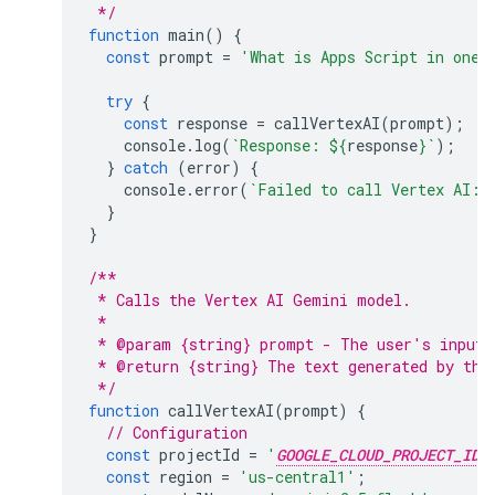
 */
function
main
()
{
const
prompt
=
'What is Apps Script in one 
try
{
const
response
=
callVertexAI
(
prompt
);
console
.
log
(
`Response: 
${
response
}
`
);
}
catch
(
error
)
{
console
.
error
(
`Failed to call Vertex AI: 
}
}
/**
 * Calls the Vertex AI Gemini model.
 *
 * @param {string} prompt - The user's input 
 * @return {string} The text generated by the
 */
function
callVertexAI
(
prompt
)
{
// Configuration
const
projectId
=
'
GOOGLE_CLOUD_PROJECT_ID
const
region
=
'us-central1'
;