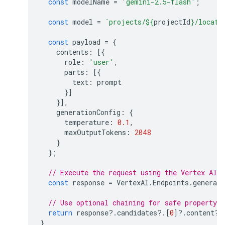
const
modelName
=
'gemini-2.5-flash'
;
const
model
=
`projects/
${
projectId
}
/locati
const
payload
=
{
contents
:
[{
role
:
'user'
,
parts
:
[{
text
:
prompt
}]
}],
generationConfig
:
{
temperature
:
0.1
,
maxOutputTokens
:
2048
}
};
// Execute the request using the Vertex AI A
const
response
=
VertexAI
.
Endpoints
.
generate
// Use optional chaining for safe property a
return
response
?
.
candidates
?
.[
0
]
?
.
content
?
.
}