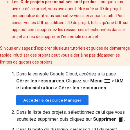
Les ID de projets personnalisés sont perdus.
Lorsque vous
avez créé ce projet, vous avez peut-être créé un ID de projet
personnalisé dont vous souhaitez vous servir par la suite. Pour
conserver les URL qui utilisent l'ID du projet, telles qu'une URL sur
appspot.com, supprimez les ressources sélectionnées dans le
projet au lieu de supprimer l'ensemble du projet.
Si vous envisagez d'explorer plusieurs tutoriels et guides de démarrage
rapide, réutiliser des projets peut vous aider à ne pas dépasser les
limites de quotas des projets.
Dans la console Google Cloud, accédez à la page
menu
Gérer les ressources
. Cliquez sur
Menu
>
IAM
et administration
>
Gérer les ressources
.
Accéder à Resource Manager
Dans la liste des projets, sélectionnez celui que vous
delete
souhaitez supprimer, puis cliquez sur
Supprimer
.
Dans la boîte de dialogue, saisissez l'ID du projet,