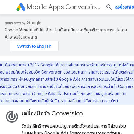
Mobile Apps Conversion Tracking and Remarketing
ลงชื่อเข้าใช้
Google ใช้เทคโนโลยี AI เพื่อแปลเนื้อหาเป็นภาษาที่คุณต้องการ การแปลโดย
AI อาจมีข้อผิดพลาด
ในเดือนพฤษภาคม 2017 Google ได้ประกาศโปรแกรม
พาร์ทเนอร์การระบุแหล่งที่มา
แอป
พร้อมกับเครื่องมือวัด Conversion ของแอปและการผสานรวมรีมาร์เก็ตติ้งใหม่กั
ริการวิเคราะห์แอปบุคคลที่สามสําหรับ Google Ads การผสานรวมแบบใหม่นี้ช่วยให้การ
ครื่องมือวัด Conversion ราบรื่นยิ่งขึ้นด้วยประสบการณ์การลิงก์และนําเข้า Conver
หม่แบบครบวงจรใน Google Ads เมื่อประกาศนี้ ระบบจะย้ายข้อมูลเครื่องมือวัด
version ของแอปทั้งหมดกับผู้ให้บริการบุคคลที่สามไปยังการผสานรวมใหม่
track_changes
เครื่องมือวัด Conversion
วัดประสิทธิภาพแคมเปญการติดตั้งแอปและการมีส่วนร่วม
ในแอปของ Google Ads โดยการติดตามการติดตั้งและ