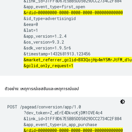
       &link_id=31FF8D67E5BB5DD5029DCC2734C2F884

       &app_event_type=first_open

&rdid=00000000-0000-0000-0000-000000000000
       &id_type=advertisingid

       &eea=0

       &lat=1

       &app_version=1.2.4

       &os_version=9.3.2

       &sdk_version=1.9.5r6

       &timestamp=1432681913.123456

&market_referrer_gclid=BX3QojHp4mY5MrJtFM_d1u
&gclid_only_request=1
ตัวอย่าง: เหตุการณ์เซสชันและเหตุการณ์แอป
POST /pagead/conversion/app/1.0

       ?dev_token=Z_eErE4DkvcKjDM1OVE4c4

       &link_id=31FF8D67E5BB5DD5029DCC2734C2F884

       &app_event_type=in_app_purchase

&rdid=00000000-0000-0000-0000-000000000000