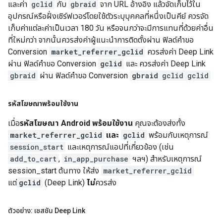
และค่า
gclid
กับ
gbraid
จาก URL อ้างอิง แล้วจัดเก็บไว้ใน
อุปกรณ์หรือฝั่งเซิร์ฟเวอร์โดยใช้ตัวระบุบุคคลที่หนึ่งเป็นคีย์ ควรจัด
เก็บค่าแต่ละค่าเป็นเวลา 180 วัน หรือจนกว่าจะมีการแทนที่ด้วยค่าอื่น
ที่ใหม่กว่า จากนั้นควรส่งค่าผู้แนะนำการติดตั้งผ่าน ฟิลด์คำขอ
Conversion
market_referrer_gclid
ควรส่งค่า Deep Link
ผ่าน ฟิลด์คำขอ Conversion
gclid
และ ควรส่งค่า Deep Link
gbraid
ผ่าน ฟิลด์คำขอ Conversion
gbraid
gclid
gclid
รหัสโฆษณาพร้อมใช้งาน
เมื่อ
รหัสโฆษณา Android พร้อมใช้งาน
คุณจะต้องส่งทั้ง
market_referrer_gclid
และ
gclid
พร้อมกับเหตุการณ์
session_start
และเหตุการณ์แอปที่เกี่ยวข้อง (เช่น
add_to_cart
,
in_app_purchase
ฯลฯ) สำหรับเหตุการณ์
session_start ต้นทาง ให้ส่ง
market_referrer_gclid
แต่
gclid
(Deep Link)
ไม่
ควรส่ง
ตัวอย่าง: เซสชัน Deep Link