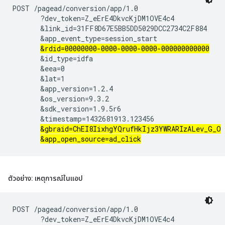
POST /pagead/conversion/app/1.0

       ?dev_token=Z_eErE4DkvcKjDM1OVE4c4

       &link_id=31FF8D67E5BB5DD5029DCC2734C2F884

       &app_event_type=session_start

&rdid=00000000-0000-0000-0000-000000000000
       &id_type=idfa

       &eea=0

       &lat=1

       &app_version=1.2.4

       &os_version=9.3.2

       &sdk_version=1.9.5r6

       &timestamp=1432681913.123456

&gbraid=ChEI8IixhgYQrufHkIjz3YWRARIzALev_G_O
&app_open_source=ad_click
ตัวอย่าง: เหตุการณ์ในแอป
POST /pagead/conversion/app/1.0

       ?dev_token=Z_eErE4DkvcKjDM1OVE4c4
