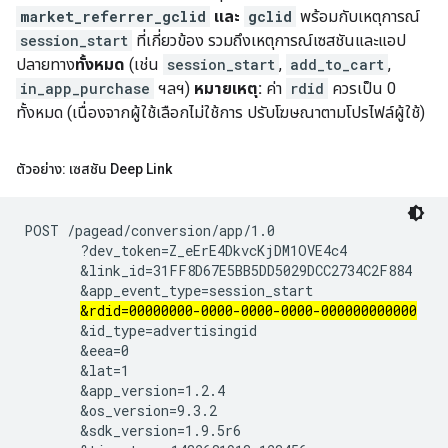
market_referrer_gclid
และ
gclid
พร้อมกับเหตุการณ์
session_start
ที่เกี่ยวข้อง รวมถึงเหตุการณ์เซสชันและแอป
ปลายทาง
ทั้งหมด
(เช่น
session_start
,
add_to_cart
,
in_app_purchase
ฯลฯ)
หมายเหตุ:
ค่า
rdid
ควรเป็น 0
ทั้งหมด (เนื่องจากผู้ใช้เลือกไม่ใช้การ ปรับโฆษณาตามโปรไฟล์ผู้ใช้)
ตัวอย่าง: เซสชัน Deep Link
POST /pagead/conversion/app/1.0

       ?dev_token=Z_eErE4DkvcKjDM1OVE4c4

       &link_id=31FF8D67E5BB5DD5029DCC2734C2F884

       &app_event_type=session_start

&rdid=00000000-0000-0000-0000-000000000000
       &id_type=advertisingid

       &eea=0

       &lat=1

       &app_version=1.2.4

       &os_version=9.3.2

       &sdk_version=1.9.5r6
