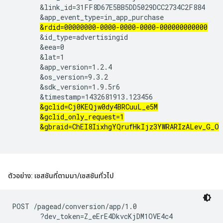
       &link_id=31FF8D67E5BB5DD5029DCC2734C2F884

       &app_event_type=in_app_purchase

&rdid=00000000-0000-0000-0000-000000000000
       &id_type=advertisingid

       &eea=0

       &lat=1

       &app_version=1.2.4

       &os_version=9.3.2

       &sdk_version=1.9.5r6

       &timestamp=1432681913.123456

&gclid=Cj0KEQjw0dy4BRCuuL_e5M
&gclid_only_request=1
&gbraid=ChEI8IixhgYQrufHkIjz3YWRARIzALev_G_O
ตัวอย่าง: เซสชันที่ตามมา
/
เซสชันทั่วไป
POST /pagead/conversion/app/1.0

       ?dev_token=Z_eErE4DkvcKjDM1OVE4c4
