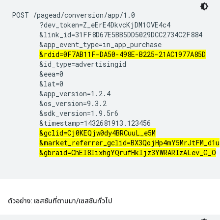
POST /pagead/conversion/app/1.0

       ?dev_token=Z_eErE4DkvcKjDM1OVE4c4

       &link_id=31FF8D67E5BB5DD5029DCC2734C2F884

       &app_event_type=in_app_purchase

&rdid=0F7AB11F-DA50-498E-B225-21AC1977A85D
       &id_type=advertisingid

       &eea=0

       &lat=0

       &app_version=1.2.4

       &os_version=9.3.2

       &sdk_version=1.9.5r6

       &timestamp=1432681913.123456

&gclid=Cj0KEQjw0dy4BRCuuL_e5M
&market_referrer_gclid=BX3QojHp4mY5MrJtFM_d1u
&gbraid=ChEI8IixhgYQrufHkIjz3YWRARIzALev_G_O
ตัวอย่าง: เซสชันที่ตามมา
/
เซสชันทั่วไป