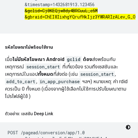
       &timestamp=1432681913.123456

&gclid=Cj0KEQjw0dy4BRCuuL_e5M
&gbraid=ChEI8IixhgYQrufHkIjz3YWRARIzALev_G_O
รหัสโฆษณา
ไม่
พร้อมใช้งาน
เมื่อ
ไม่มีรหัสโฆษณา Android
gclid
ต้อง
ส่งพร้อมกับ
เหตุการณ์
session_start
ที่เกี่ยวข้อง รวมถึงเซสชันและ
เหตุการณ์ในแอป
ทั้งหมด
ที่ส่งต่อ (เช่น
session_start
,
add_to_cart
,
in_app_purchase
ฯลฯ) หมายเหตุ: ค่า rdid
ควรเป็น 0 ทั้งหมด (เนื่องจากผู้ใช้เลือกไม่ใช้การปรับโฆษณาตาม
โปรไฟล์ผู้ใช้ )
ตัวอย่าง: เซสชัน Deep Link
POST /pagead/conversion/app/1.0
