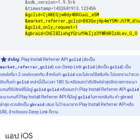
       &sdk_version=1.9.5r6

       &timestamp=1432681913.123456

&gclid=Cj0KEQjw0dy4BRCuuL_e5M
&market_referrer_gclid=BX3QojHp4mY5MrJtFM_d1u
&gclid_only_request=1
&gbraid=ChEI8IixhgYQrufHkIjz3YWRARIzALev_G_O
สำคัญ:
Play Install Referrer API
gclid
(ส่งเป็น
market_referrer_gclid
) และ Deep Link
gclid
(ส่งเป็น
gclid
) เป็น
แหล่งที่มา 2 แหล่งแยกกัน สำหรับค่า
gclid
และไม่ควรใช้สลับกัน โปรดทราบว่าควร
จัดเก็บค่า
gclid
เหล่านี้เป็นเวลา 180 วัน หรือจนกว่าดีปลิงค์ล่าสุดอีกรายการจะมา
แทนที่ดีปลิงค์ที่มีอยู่
gclid
gclid
หรือจนกว่า Play Install Referrer API
gclid
จะมาแทนที่ Play Install Referrer API ที่มีอยู่
gclid
ในทางกลับกัน ค่า gbraid
ล่าสุด ควรส่งเป็น
gbraid
เสมอ ไม่ว่าจะมาจาก Play Install Referrer API หรือ
URL อ้างอิงของ Deep Link ก็ตาม
แอป i
OS