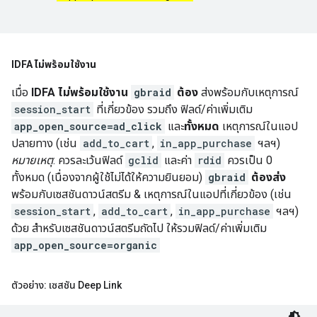
IDFA
ไม่
พร้อมใช้งาน
เมื่อ
IDFA ไม่พร้อมใช้งาน
gbraid
ต้อง
ส่งพร้อมกับเหตุการณ์
session_start
ที่เกี่ยวข้อง รวมถึง ฟิลด์/ค่าเพิ่มเติม
app_open_source=ad_click
และ
ทั้งหมด
เหตุการณ์ในแอป
ปลายทาง (เช่น
add_to_cart
,
in_app_purchase
ฯลฯ)
หมายเหตุ
: ควรละเว้นฟิลด์
gclid
และค่า
rdid
ควรเป็น 0
ทั้งหมด (เนื่องจากผู้ใช้ไม่ได้ให้ความยินยอม)
gbraid
ต้องส่ง
พร้อมกับเซสชันดาวน์สตรีม & เหตุการณ์ในแอปที่เกี่ยวข้อง (เช่น
session_start
,
add_to_cart
,
in_app_purchase
ฯลฯ)
ด้วย สำหรับเซสชันดาวน์สตรีมถัดไป ให้รวมฟิลด์/ค่าเพิ่มเติม
app_open_source=organic
ตัวอย่าง: เซสชัน Deep Link