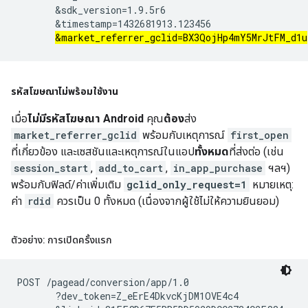
       &sdk_version=1.9.5r6

       &timestamp=1432681913.123456

&market_referrer_gclid=BX3QojHp4mY5MrJtFM_d1u
รหัสโฆษณา
ไม่
พร้อมใช้งาน
เมื่อ
ไม่มีรหัสโฆษณา Android
คุณ
ต้อง
ส่ง
market_referrer_gclid
พร้อมกับเหตุการณ์
first_open
ที่เกี่ยวข้อง และเซสชันและเหตุการณ์ในแอป
ทั้งหมด
ที่ส่งต่อ (เช่น
session_start
,
add_to_cart
,
in_app_purchase
ฯลฯ)
พร้อมกับฟิลด์/ค่าเพิ่มเติม
gclid_only_request=1
หมายเหตุ:
ค่า
rdid
ควรเป็น 0 ทั้งหมด (เนื่องจากผู้ใช้ไม่ให้ความยินยอม)
ตัวอย่าง: การเปิดครั้งแรก
POST /pagead/conversion/app/1.0

       ?dev_token=Z_eErE4DkvcKjDM1OVE4c4
