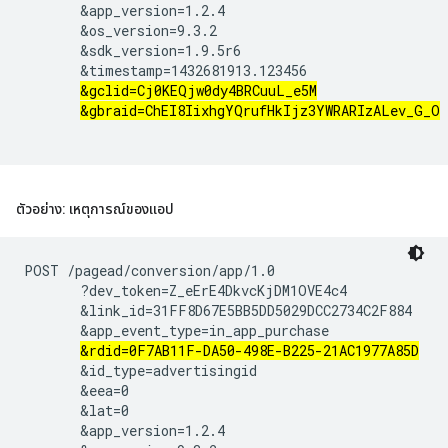
       &app_version=1.2.4

       &os_version=9.3.2

       &sdk_version=1.9.5r6

       &timestamp=1432681913.123456

&gclid=Cj0KEQjw0dy4BRCuuL_e5M
&gbraid=ChEI8IixhgYQrufHkIjz3YWRARIzALev_G_O
ตัวอย่าง: เหตุการณ์ของแอป
POST /pagead/conversion/app/1.0

       ?dev_token=Z_eErE4DkvcKjDM1OVE4c4

       &link_id=31FF8D67E5BB5DD5029DCC2734C2F884

       &app_event_type=in_app_purchase

&rdid=0F7AB11F-DA50-498E-B225-21AC1977A85D
       &id_type=advertisingid

       &eea=0

       &lat=0

       &app_version=1.2.4
