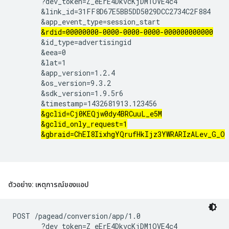
       ?dev_token=Z_eErE4DkvcKjDM1OVE4c4

       &link_id=31FF8D67E5BB5DD5029DCC2734C2F884

       &app_event_type=session_start

&rdid=00000000-0000-0000-0000-000000000000
       &id_type=advertisingid

       &eea=0

       &lat=1

       &app_version=1.2.4

       &os_version=9.3.2

       &sdk_version=1.9.5r6

       &timestamp=1432681913.123456

&gclid=Cj0KEQjw0dy4BRCuuL_e5M
&gclid_only_request=1
&gbraid=ChEI8IixhgYQrufHkIjz3YWRARIzALev_G_O
ตัวอย่าง: เหตุการณ์ของแอป
POST /pagead/conversion/app/1.0

       ?dev_token=Z_eErE4DkvcKjDM1OVE4c4
