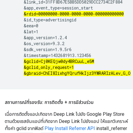
       &link_id=31FF8D67E5BB5DD5029DCC2734C2F884

       &app_event_type=session_start

&rdid=00000000-0000-0000-0000-000000000000
       &id_type=advertisingid

       &eea=0

       &lat=1

       &app_version=1.2.4

       &os_version=9.3.2

       &sdk_version=1.9.5r6

       &timestamp=1432681913.123456

&gclid=Cj0KEQjw0dy4BRCuuL_e5M
&gclid_only_request=1
&gbraid=ChEI8IixhgYQrufHkIjz3YWRARIzALev_G_O
สถานการณ์ที่รองรับ: การติดตั้ง + การมีส่วนร่วม
เมื่อการติดตั้งแอปเกิดจาก Deep Link ไปยัง Google Play Store
ตามด้วยเซสชันแอปที่เกิดจาก Deep Link ไปยังแอป ให้แยกวิเคราะห์
ทั้งค่า gclid จากฟิลด์
Play Install Referrer API
install_referrer