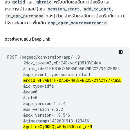
ส่ง
gclid
และ
gbraid
พร้อมกับเซสชันดาวน์สตรีม และ
เหตุการณ์ในแอป (เช่น
session_start
,
add_to_cart
,
in_app_purchase
ฯลฯ) ด้วย สำหรับเซสชันดาวน์สตรีมที่ตามมา
ให้รวมฟิลด์/ค่าเพิ่มเติม
app_open_source=organic
ตัวอย่าง: เซสชัน Deep Link
POST /pagead/conversion/app/1.0

       ?dev_token=Z_eErE4DkvcKjDM1OVE4c4

       &link_id=31FF8D67E5BB5DD5029DCC2734C2F884

       &app_event_type=session_start

&rdid=0F7AB11F-DA50-498E-B225-21AC1977A85D
       &id_type=idfa

       &eea=0

       &lat=0

       &app_version=1.2.4

       &os_version=9.3.2

       &sdk_version=1.9.5r6

       &timestamp=1432681913.123456

&gclid=Cj0KEQjw0dy4BRCuuL_e5M