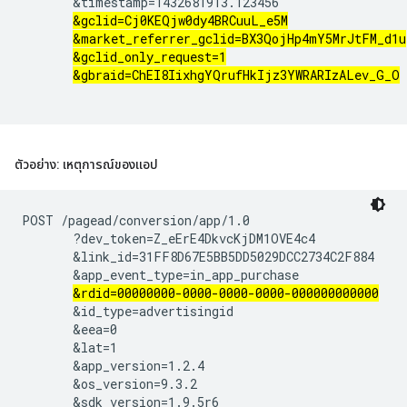
       &timestamp=1432681913.123456

&gclid=Cj0KEQjw0dy4BRCuuL_e5M
&market_referrer_gclid=BX3QojHp4mY5MrJtFM_d1u
&gclid_only_request=1
&gbraid=ChEI8IixhgYQrufHkIjz3YWRARIzALev_G_O
ตัวอย่าง: เหตุการณ์ของแอป
POST /pagead/conversion/app/1.0

       ?dev_token=Z_eErE4DkvcKjDM1OVE4c4

       &link_id=31FF8D67E5BB5DD5029DCC2734C2F884

       &app_event_type=in_app_purchase

&rdid=00000000-0000-0000-0000-000000000000
       &id_type=advertisingid

       &eea=0

       &lat=1

       &app_version=1.2.4

       &os_version=9.3.2

       &sdk_version=1.9.5r6
