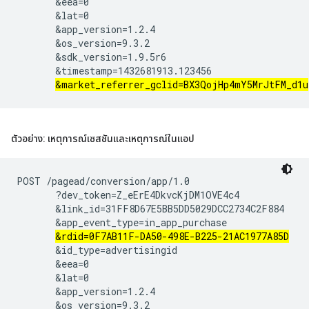
       &eea=0

       &lat=0

       &app_version=1.2.4

       &os_version=9.3.2

       &sdk_version=1.9.5r6

       &timestamp=1432681913.123456

&market_referrer_gclid=BX3QojHp4mY5MrJtFM_d1u
ตัวอย่าง: เหตุการณ์เซสชันและเหตุการณ์ในแอป
POST /pagead/conversion/app/1.0

       ?dev_token=Z_eErE4DkvcKjDM1OVE4c4

       &link_id=31FF8D67E5BB5DD5029DCC2734C2F884

       &app_event_type=in_app_purchase

&rdid=0F7AB11F-DA50-498E-B225-21AC1977A85D
       &id_type=advertisingid

       &eea=0

       &lat=0

       &app_version=1.2.4

       &os_version=9.3.2
