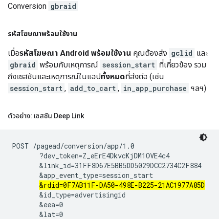
Conversion
gbraid
รหัสโฆษณาพร้อมใช้งาน
เมื่อ
รหัสโฆษณา Android พร้อมใช้งาน
คุณต้องส่ง
gclid
และ
gbraid
พร้อมกับเหตุการณ์
session_start
ที่เกี่ยวข้อง รวม
ถึงเซสชันและเหตุการณ์ในแอป
ทั้งหมด
ที่ส่งต่อ (เช่น
session_start
,
add_to_cart
,
in_app_purchase
ฯลฯ)
ตัวอย่าง: เซสชัน Deep Link
POST /pagead/conversion/app/1.0

       ?dev_token=Z_eErE4DkvcKjDM1OVE4c4

       &link_id=31FF8D67E5BB5DD5029DCC2734C2F884

       &app_event_type=session_start

&rdid=0F7AB11F-DA50-498E-B225-21AC1977A85D
       &id_type=advertisingid

       &eea=0

       &lat=0
