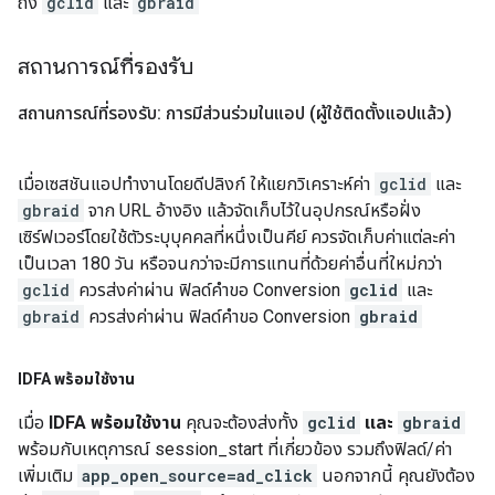
ถึง
gclid
และ
gbraid
สถานการณ์ที่รองรับ
สถานการณ์ที่รองรับ: การมีส่วนร่วมในแอป (ผู้ใช้ติดตั้งแอปแล้ว)
เมื่อเซสชันแอปทำงานโดยดีปลิงก์ ให้แยกวิเคราะห์ค่า
gclid
และ
gbraid
จาก URL อ้างอิง แล้วจัดเก็บไว้ในอุปกรณ์หรือฝั่ง
เซิร์ฟเวอร์โดยใช้ตัวระบุบุคคลที่หนึ่งเป็นคีย์ ควรจัดเก็บค่าแต่ละค่า
เป็นเวลา 180 วัน หรือจนกว่าจะมีการแทนที่ด้วยค่าอื่นที่ใหม่กว่า
gclid
ควรส่งค่าผ่าน ฟิลด์คำขอ Conversion
gclid
และ
gbraid
ควรส่งค่าผ่าน ฟิลด์คำขอ Conversion
gbraid
IDFA พร้อมใช้งาน
เมื่อ
IDFA พร้อมใช้งาน
คุณจะต้องส่งทั้ง
gclid
และ
gbraid
พร้อมกับเหตุการณ์ session_start ที่เกี่ยวข้อง รวมถึงฟิลด์/ค่า
เพิ่มเติม
app_open_source=ad_click
นอกจากนี้ คุณยังต้อง