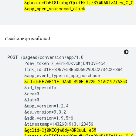
&gbraid=ChEI8IixhgYQrufHkIjz3YWRARIzALev_G_O
&app_open_source=ad_click
ตัวอย่าง: เหตุการณ์ในแอป
POST /pagead/conversion/app/1.0

       ?dev_token=Z_eErE4DkvcKjDM1OVE4c4

       link_id=31FF8D67E5BB5DD5029DCC2734C2F884

       &app_event_type=in_app_purchase

&rdid=0F7AB11F-DA50-498E-B225-21AC1977A85D
       &id_type=idfa

       &eea=0

       &lat=0

       &app_version=1.2.4

       &os_version=9.3.2

       &sdk_version=1.9.5r6

       &timestamp=1432681913.123456

&gclid=Cj0KEQjw0dy4BRCuuL_e5M