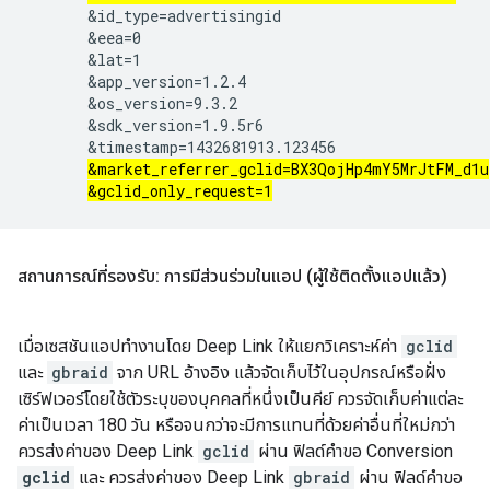
       &id_type=advertisingid

       &eea=0

       &lat=1

       &app_version=1.2.4

       &os_version=9.3.2

       &sdk_version=1.9.5r6

       &timestamp=1432681913.123456

&market_referrer_gclid=BX3QojHp4mY5MrJtFM_d1u
&gclid_only_request=1
สถานการณ์ที่รองรับ: การมีส่วนร่วมในแอป (ผู้ใช้ติดตั้งแอปแล้ว)
เมื่อเซสชันแอปทำงานโดย Deep Link ให้แยกวิเคราะห์ค่า
gclid
และ
gbraid
จาก URL อ้างอิง แล้วจัดเก็บไว้ในอุปกรณ์หรือฝั่ง
เซิร์ฟเวอร์โดยใช้ตัวระบุของบุคคลที่หนึ่งเป็นคีย์ ควรจัดเก็บค่าแต่ละ
ค่าเป็นเวลา 180 วัน หรือจนกว่าจะมีการแทนที่ด้วยค่าอื่นที่ใหม่กว่า
ควรส่งค่าของ Deep Link
gclid
ผ่าน ฟิลด์คำขอ Conversion
gclid
และ ควรส่งค่าของ Deep Link
gbraid
ผ่าน ฟิลด์คำขอ