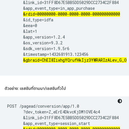
       &link_id=31FF8D67E5BB5DD5029DCC2734C2F884

       &app_event_type=in_app_purchase

&rdid=00000000-0000-0000-0000-000000000000
       &id_type=idfa

       &eea=0

       &lat=1

       &app_version=1.2.4

       &os_version=9.3.2

       &sdk_version=1.9.5r6

       &timestamp=1432681913.123456

&gbraid=ChEI8IixhgYQrufHkIjz3YWRARIzALev_G_O
ตัวอย่าง: เซสชันที่ตามมา
/
เซสชันทั่วไป
POST /pagead/conversion/app/1.0

       ?dev_token=Z_eErE4DkvcKjDM1OVE4c4

       &link_id=31FF8D67E5BB5DD5029DCC2734C2F884

       &app_event_type=session_start
