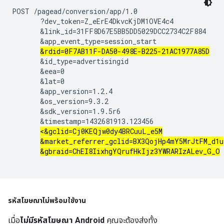
POST /pagead/conversion/app/1.0

       ?dev_token=Z_eErE4DkvcKjDM1OVE4c4

       &link_id=31FF8D67E5BB5DD5029DCC2734C2F884

       &app_event_type=session_start

&rdid=0F7AB11F-DA50-498E-B225-21AC1977A85D
       &id_type=advertisingid

       &eea=0

       &lat=0

       &app_version=1.2.4

       &os_version=9.3.2

       &sdk_version=1.9.5r6

       &timestamp=1432681913.123456

<&gclid=Cj0KEQjw0dy4BRCuuL_e5M
&market_referrer_gclid=BX3QojHp4mY5MrJtFM_d1u
&gbraid=ChEI8IixhgYQrufHkIjz3YWRARIzALev_G_O
รหัสโฆษณา
ไม่
พร้อมใช้งาน
เมื่อ
ไม่มีรหัสโฆษณา Android
คุณจะต้องส่งทั้ง