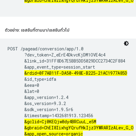
&gbraid=ChEI8IixhgYQrufHkIjz3YWRARIzALev_G_O
ตัวอย่าง: เซสชันที่ตามมา
/
เซสชันทั่วไป
POST /pagead/conversion/app/1.0

       ?dev_token=Z_eErE4DkvcKjDM1OVE4c4

       &link_id=31FF8D67E5BB5DD5029DCC2734C2F884

       &app_event_type=session_start

&rdid=0F7AB11F-DA50-498E-B225-21AC1977A85D
       &id_type=idfa

       &eea=0

       &lat=0

       &app_version=1.2.4

       &os_version=9.3.2

       &sdk_version=1.9.5r6

       &timestamp=1432681913.123456

&gclid=Cj0KEQjw0dy4BRCuuL_e5M
&gbraid=ChEI8IixhgYQrufHkIjz3YWRARIzALev_G_O
&app_open_source=organic