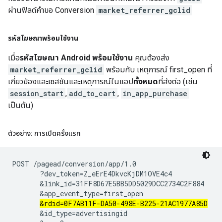
ผ่านฟิลด์คำขอ Conversion
market_referrer_gclid
รหัสโฆษณาพร้อมใช้งาน
เมื่อ
รหัสโฆษณา Android พร้อมใช้งาน
คุณต้องส่ง
market_referrer_gclid
พร้อมกับ เหตุการณ์ first_open ที่
เกี่ยวข้องและเซสชันและเหตุการณ์ในแอป
ทั้งหมด
ที่ส่งต่อ (เช่น
session_start
,
add_to_cart
,
in_app_purchase
เป็นต้น)
ตัวอย่าง: การเปิดครั้งแรก
POST /pagead/conversion/app/1.0

       ?dev_token=Z_eErE4DkvcKjDM1OVE4c4

       &link_id=31FF8D67E5BB5DD5029DCC2734C2F884

       &app_event_type=first_open

&rdid=0F7AB11F-DA50-498E-B225-21AC1977A85D
       &id_type=advertisingid
