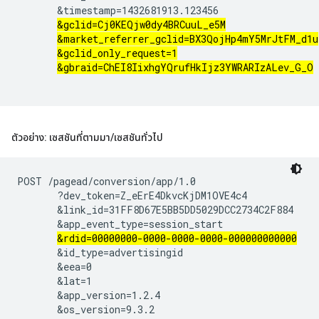
       &timestamp=1432681913.123456

&gclid=Cj0KEQjw0dy4BRCuuL_e5M
&market_referrer_gclid=BX3QojHp4mY5MrJtFM_d1u
&gclid_only_request=1
&gbraid=ChEI8IixhgYQrufHkIjz3YWRARIzALev_G_O
ตัวอย่าง: เซสชันที่ตามมา
/
เซสชันทั่วไป
POST /pagead/conversion/app/1.0

       ?dev_token=Z_eErE4DkvcKjDM1OVE4c4

       &link_id=31FF8D67E5BB5DD5029DCC2734C2F884

       &app_event_type=session_start

&rdid=00000000-0000-0000-0000-000000000000
       &id_type=advertisingid

       &eea=0

       &lat=1

       &app_version=1.2.4

       &os_version=9.3.2
