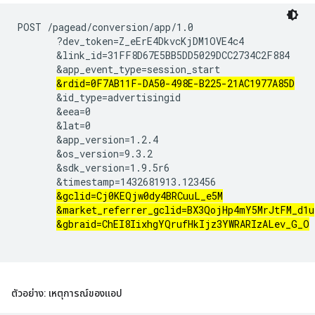
POST /pagead/conversion/app/1.0

       ?dev_token=Z_eErE4DkvcKjDM1OVE4c4

       &link_id=31FF8D67E5BB5DD5029DCC2734C2F884

       &app_event_type=session_start

&rdid=0F7AB11F-DA50-498E-B225-21AC1977A85D
       &id_type=advertisingid

       &eea=0

       &lat=0

       &app_version=1.2.4

       &os_version=9.3.2

       &sdk_version=1.9.5r6

       &timestamp=1432681913.123456

&gclid=Cj0KEQjw0dy4BRCuuL_e5M
&market_referrer_gclid=BX3QojHp4mY5MrJtFM_d1u
&gbraid=ChEI8IixhgYQrufHkIjz3YWRARIzALev_G_O
ตัวอย่าง: เหตุการณ์ของแอป