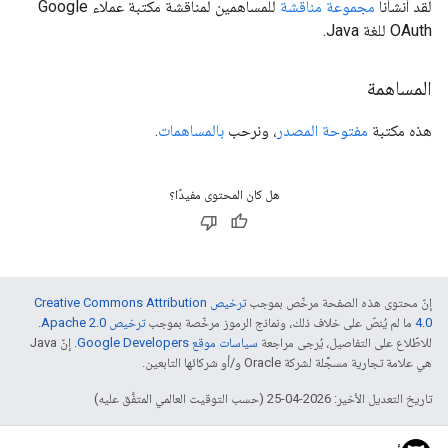
لقد أنشأنا
مجموعة مناقشة
للمساهمين لمناقشة مكتبة عملاء Google
OAuth للغة Java.
المساهمة
هذه مكتبة
مفتوحة المصدر
، ونرحب
بالمساهمات
.
هل كان المحتوى مفيدًا؟
إنّ محتوى هذه الصفحة مرخّص بموجب
ترخيص Creative Commons Attribution
4.0‏
ما لم يُنصّ على خلاف ذلك، ونماذج الرموز مرخّصة بموجب
ترخيص Apache 2.0‏
.
للاطّلاع على التفاصيل، يُرجى مراجعة
سياسات موقع Google Developers‏
. إنّ Java
هي علامة تجارية مسجَّلة لشركة Oracle و/أو شركائها التابعين.
تاريخ التعديل الأخير: 2026-04-25 (حسب التوقيت العالمي المتفَّق عليه)