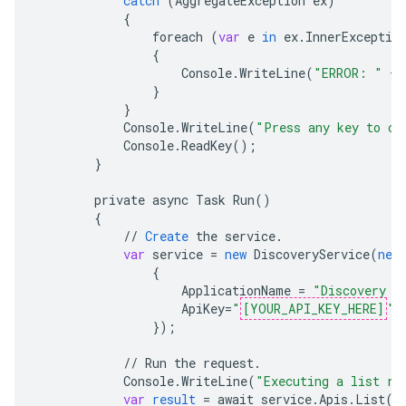
catch
(
AggregateException
ex
)
{
foreach
(
var
e
in
ex
.
InnerExceptio
{
Console
.
WriteLine
(
"ERROR: "
+
}
}
Console
.
WriteLine
(
"Press any key to co
Console
.
ReadKey
();
}
private
async
Task
Run
()
{
//
Create
the
service
.
var
service
=
new
DiscoveryService
(
new
{
ApplicationName
=
"Discovery S
ApiKey
=
"
[YOUR_API_KEY_HERE]
"
,
}
);
//
Run
the
request
.
Console
.
WriteLine
(
"Executing a list re
var
result
=
await
service
.
Apis
.
List
()