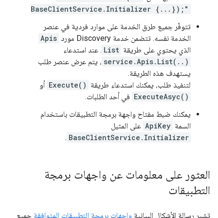
BaseClientService.Initializer {...});"
تتوفّر جميع طرق الخدمة على موارد فردية في عنصر
الخدمة نفسه. تتضمن خدمة Discovery مورد
Apis
الذي يحتوي على طريقة
List
. عند استدعاء
service.Apis.List(..)
، يتم عرض عنصر طلب
يستهدف هذه الطريقة.
لتنفيذ طلب، يمكنك استدعاء طريقة
Execute()
أو
ExecuteAsyc()
في أحد الطلبات.
يمكنك ضبط مفتاح واجهة برمجة التطبيقات باستخدام
السمة
ApiKey
على المثيل
.
BaseClientService.Initializer
العثور على معلومات عن واجهات برمجة
التطبيقات
تشير رسالة الأشكال البيانية
واجهات برمجة التطبيقات المتوافقة
جميع