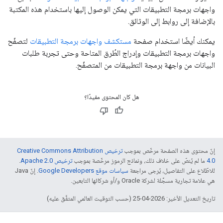
واجهات برمجة التطبيقات التي يمكن الوصول إليها باستخدام هذه المكتبة
بالإضافة إلى روابط إلى الوثائق.
يمكنك أيضًا استخدام صفحة
مستكشف واجهات برمجة التطبيقات
لتصفّح
واجهات برمجة التطبيقات وإدراج الطُرق المتاحة وحتى تجربة طلبات
البيانات من واجهة برمجة التطبيقات من المتصفّح.
هل كان المحتوى مفيدًا؟
إنّ محتوى هذه الصفحة مرخّص بموجب
ترخيص Creative Commons Attribution
4.0‏
ما لم يُنصّ على خلاف ذلك، ونماذج الرموز مرخّصة بموجب
ترخيص Apache 2.0‏
.
للاطّلاع على التفاصيل، يُرجى مراجعة
سياسات موقع Google Developers‏
. إنّ Java
هي علامة تجارية مسجَّلة لشركة Oracle و/أو شركائها التابعين.
تاريخ التعديل الأخير: 2026-04-25 (حسب التوقيت العالمي المتفَّق عليه)