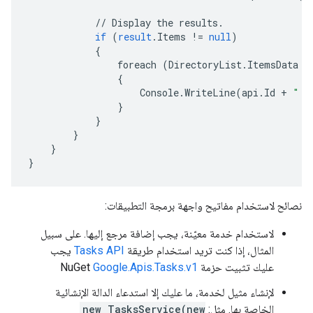
//
Display
the
results
.
if
(
result
.
Items
!=
null
)
{
foreach
(
DirectoryList
.
ItemsData
a
{
Console
.
WriteLine
(
api
.
Id
+
" -
}
}
}
}
}
نصائح لاستخدام مفاتيح واجهة برمجة التطبيقات:
لاستخدام خدمة معيّنة، يجب إضافة مرجع إليها. على سبيل
المثال، إذا كنت تريد استخدام طريقة
Tasks API
يجب
عليك تثبيت حزمة NuGet
Google.Apis.Tasks.v1
لإنشاء مثيل لخدمة، ما عليك إلا استدعاء الدالة الإنشائية
الخاصة بها. مثل:
new TasksService(new