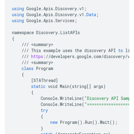
using
Google
.
Apis
.
Discovery
.
v1
;
using
Google
.
Apis
.
Discovery
.
v1
.
Data
;
using
Google
.
Apis
.
Services
;
namespace
Discovery
.
ListAPIs
{
///
<
summary
///
This
example
uses
the
discovery
API
to
lis
///
https
:
//
developers
.
google
.
com
/
discovery
/
v1
///
<
summary
class
Program
{
[
STAThread
]
static
void
Main
(
string
[]
args
)
{
Console
.
WriteLine
(
"Discovery API Sampl
Console
.
WriteLine
(
"===================
try
{
new
Program
().
Run
().
Wait
();
}