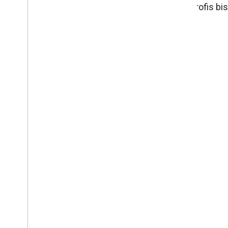
Branche entwickeln – von Smartphones für Profis bis 
Umgebungen.