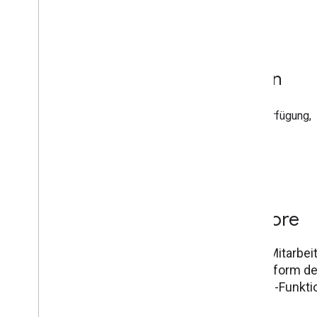
Über 80 Verwaltungseinstellungen
Ihnen stehen über
80 Verwaltungsfunktionen
zur Verfügung,
um die flexibelsten Lösungen für Ihre Kunden zu
entwickeln.
Zugriff auf den Google Play Store
Bieten Sie Ihren Kunden die Möglichkeit, ihre Mitarbe
Lösung mit der größten App-Distributionsplattform de
Unternehmen vereint die vertrauten App-Shop-Funktio
speziell für Unternehmen entwickelt wurden.