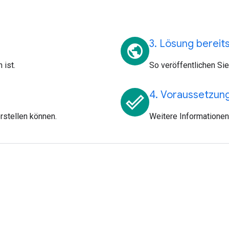
3. Lösung bereits
public
 ist.
So veröffentlichen Sie
4. Voraussetzun
done_outline
rstellen können.
Weitere Informationen