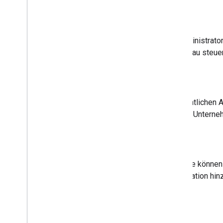
Optimierte App-Bereitstellung
Mit den APIs von Android Enterprise können IT-Administrator
Organisation von Apps in Managed Google Play genau steuer
Unterstützung für interne Apps
IT-Administratoren können private Apps neben öffentlichen A
und so Endnutzern einen einheitlichen App-Shop für Unterne
Einbettbare iFrames
Mit den einbettbaren iFrames von Android Enterprise könne
Workflows zur App-Verwaltung mit minimaler Integration hin
Weitere Informationen