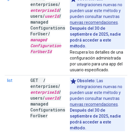
enterprises
/
integraciones nuevas no
enterprise
Id
/
pueden usar este método y
users
/
user
Id
/
pueden consultar nuestras
managed
nuevas recomendaciones
.
Configurations
Después del 30 de
For
User
/
septiembre de 2025, nadie
managed
podrá acceder a este
Configuration
método.
For
User
Id
Recupera los detalles de una
configuración administrada
por usuario para una app del
usuario especificado.
GET
/
list
Obsoleto:
Las
enterprises
/
integraciones nuevas no
enterprise
Id
/
pueden usar este método y
users
/
user
Id
/
pueden consultar nuestras
managed
nuevas recomendaciones
.
Configurations
Después del 30 de
For
User
septiembre de 2025, nadie
podrá acceder a este
método.