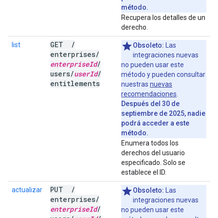
método.
Recupera los detalles de un
derecho.
GET
/
list
Obsoleto:
Las
enterprises
/
integraciones nuevas
enterprise
Id
/
no pueden usar este
users
/
user
Id
/
método y pueden consultar
entitlements
nuestras
nuevas
recomendaciones
.
Después del 30 de
septiembre de 2025, nadie
podrá acceder a este
método.
Enumera todos los
derechos del usuario
especificado. Solo se
establece el ID.
PUT
/
actualizar
Obsoleto:
Las
enterprises
/
integraciones nuevas
enterprise
Id
/
no pueden usar este