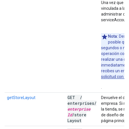
Una vez que la 
vinculada a la 
administrar con
serviceAccount
Nota:
Despu
posible que
segundos o más
operación con la
realizar una op
inmediatamente
recibes un erro
solicitud con u
.
GET
/
getStoreLayout
Devuelve el dis
enterprises
/
empresa. Si no 
enterprise
la tienda, se m
Id
/
store
de diseño de la
Layout
página principal