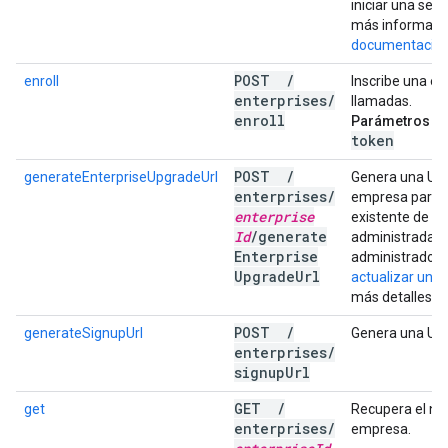
iniciar una ses
más informació
documentación 
POST
/
enroll
Inscribe una e
enterprises
/
llamadas.
enroll
Parámetros de 
token
POST
/
generateEnterpriseUpgradeUrl
Genera una URL
enterprises
/
empresa para a
enterprise
existente de c
Id
/
generate
administradas 
Enterprise
administrado. 
Upgrade
Url
actualizar una
más detalles.
POST
/
generateSignupUrl
Genera una URL
enterprises
/
signup
Url
GET
/
get
Recupera el no
enterprises
/
empresa.