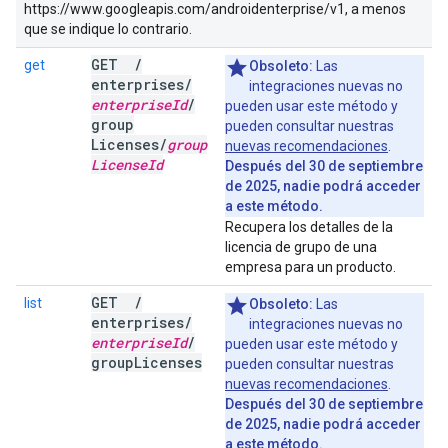
https://www.googleapis.com/androidenterprise/v1, a menos
que se indique lo contrario.
GET
/
get
Obsoleto:
Las
enterprises
/
integraciones nuevas no
enterprise
Id
/
pueden usar este método y
group
pueden consultar nuestras
Licenses
/
group
nuevas recomendaciones
.
License
Id
Después del 30 de septiembre
de 2025, nadie podrá acceder
a este método.
Recupera los detalles de la
licencia de grupo de una
empresa para un producto.
GET
/
list
Obsoleto:
Las
enterprises
/
integraciones nuevas no
enterprise
Id
/
pueden usar este método y
group
Licenses
pueden consultar nuestras
nuevas recomendaciones
.
Después del 30 de septiembre
de 2025, nadie podrá acceder
a este método.