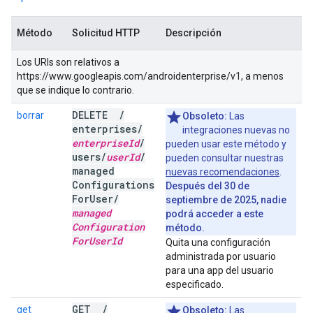
Método
Solicitud HTTP
Descripción
Los URIs son relativos a
https://www.googleapis.com/androidenterprise/v1, a menos
que se indique lo contrario.
DELETE
/
borrar
Obsoleto:
Las
enterprises
/
integraciones nuevas no
enterprise
Id
/
pueden usar este método y
users
/
user
Id
/
pueden consultar nuestras
managed
nuevas recomendaciones
.
Configurations
Después del 30 de
For
User
/
septiembre de 2025, nadie
managed
podrá acceder a este
Configuration
método.
For
User
Id
Quita una configuración
administrada por usuario
para una app del usuario
especificado.
GET
/
get
Obsoleto:
Las