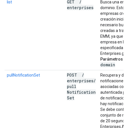
GET
/
list
Busca una emp
enterprises
dominio. Esto s
empresas creada
creación inicia
necesario busca
creadas a través
EMM, ya que el
empresa en la 
especificada en
Enterprises.ge
Parámetros de 
domain
POST
/
pullNotificationSet
Recupera y dev
enterprises
/
notificaciones
pull
asociadas con l
Notification
autenticada para
Set
de notificacion
hay notificacio
Se debe confir
conjunto de not
de 20 segundos
Enterprises.Ac