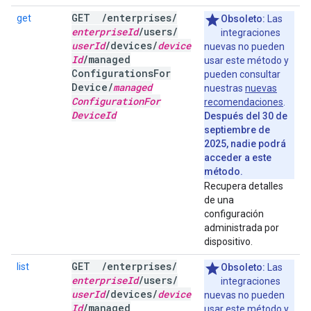
GET
/
enterprises
/
get
Obsoleto:
Las
enterprise
Id
/
users
/
integraciones
user
Id
/
devices
/
device
nuevas no pueden
Id
/
managed
usar este método y
Configurations
For
pueden consultar
Device
/
managed
nuestras
nuevas
Configuration
For
recomendaciones
.
Device
Id
Después del 30 de
septiembre de
2025, nadie podrá
acceder a este
método.
Recupera detalles
de una
configuración
administrada por
dispositivo.
GET
/
enterprises
/
list
Obsoleto:
Las
enterprise
Id
/
users
/
integraciones
user
Id
/
devices
/
device
nuevas no pueden
Id
/
managed
usar este método y