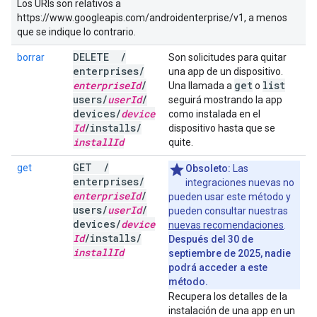
Los URIs son relativos a
https://www.googleapis.com/androidenterprise/v1, a menos
que se indique lo contrario.
DELETE
/
borrar
Son solicitudes para quitar
enterprises
/
una app de un dispositivo.
enterprise
Id
/
get
list
Una llamada a
o
users
/
user
Id
/
seguirá mostrando la app
devices
/
device
como instalada en el
Id
/
installs
/
dispositivo hasta que se
install
Id
quite.
GET
/
get
Obsoleto:
Las
enterprises
/
integraciones nuevas no
enterprise
Id
/
pueden usar este método y
users
/
user
Id
/
pueden consultar nuestras
devices
/
device
nuevas recomendaciones
.
Id
/
installs
/
Después del 30 de
install
Id
septiembre de 2025, nadie
podrá acceder a este
método.
Recupera los detalles de la
instalación de una app en un