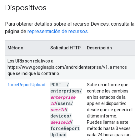
Dispositivos
Para obtener detalles sobre el recurso Devices, consulta la
página de
representación de recursos
.
Método
Solicitud HTTP
Descripción
Los URIs son relativos a
https://www.googleapis.com/androidenterprise/v1, a menos
que se indique lo contrario.
POST
/
forceReportUpload
Sube un informe que
enterprises
/
contiene los cambios
enterprise
en los estados de la
Id
/
users
/
app en el dispositivo
user
Id
/
desde que se generó el
devices
/
último informe.
device
Id
/
Puedes llamar a este
force
Report
método hasta 3 veces
Upload
cada 24 horas para un