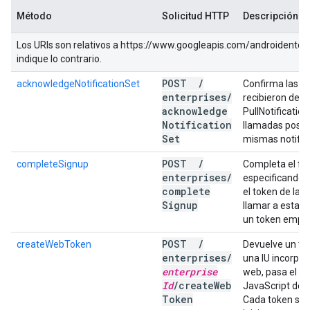
Método
Solicitud HTTP
Descripción
Los URIs son relativos a https://www.googleapis.com/androidenter
indique lo contrario.
POST
/
acknowledgeNotificationSet
Confirma las no
enterprises
/
recibieron de 
acknowledge
PullNotification
Notification
llamadas poste
Set
mismas notific
POST
/
completeSignup
Completa el flu
enterprises
/
especificando e
complete
el token de la 
Signup
llamar a esta s
un token empre
POST
/
createWebToken
Devuelve un to
enterprises
/
una IU incorpor
enterprise
web, pasa el to
Id
/
create
Web
JavaScript de 
Token
Cada token sol