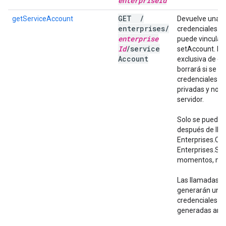
enterprise
Id
GET
/
getServiceAccount
Devuelve una cu
enterprises
/
credenciales. L
enterprise
puede vincular
Id
/
service
setAccount. La 
Account
exclusiva de e
borrará si se d
credenciales c
privadas y no 
servidor.
Solo se puede 
después de llam
Enterprises.Co
Enterprises.Se
momentos, most
Las llamadas po
generarán un n
credenciales y 
generadas ante