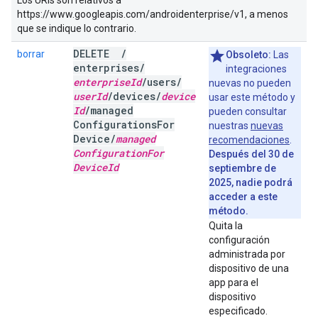
Los URIs son relativos a
https://www.googleapis.com/androidenterprise/v1, a menos
que se indique lo contrario.
DELETE
/
borrar
Obsoleto:
Las
enterprises
/
integraciones
enterprise
Id
/
users
/
nuevas no pueden
user
Id
/
devices
/
device
usar este método y
Id
/
managed
pueden consultar
Configurations
For
nuestras
nuevas
Device
/
managed
recomendaciones
.
Configuration
For
Después del 30 de
Device
Id
septiembre de
2025, nadie podrá
acceder a este
método.
Quita la
configuración
administrada por
dispositivo de una
app para el
dispositivo
especificado.