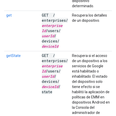
dispositivo
determinado.
GET
/
get
Recupera los detalles
enterprises
/
de un dispositivo.
enterprise
Id
/
users
/
user
Id
/
devices
/
device
Id
GET
/
getState
Recupera si el acceso
enterprises
/
de un dispositivo a los
enterprise
servicios de Google
Id
/
users
/
está habilitado o
user
Id
/
inhabilitado. El estado
devices
/
del dispositivo solo
device
Id
/
tiene efecto si se
state
habilitó la aplicación de
políticas de EMM en
dispositivos Android en
la Consola del
administrador de