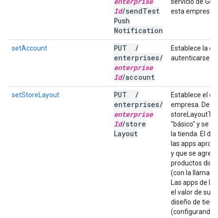
enterprise
servicio de Go
Id
/
send
Test
esta empresa.
Push
Notification
PUT
/
setAccount
Establece la cu
enterprises
/
autenticarse e
enterprise
Id
/
account
PUT
/
setStoreLayout
Establece el di
enterprises
/
empresa. De f
enterprise
storeLayoutTyp
Id
/
store
"básico" y se ha
Layout
la tienda. El di
las apps aprob
y que se agrega
productos dispo
(con la llamad
Las apps de la
el valor de su I
diseño de tien
(configurando 