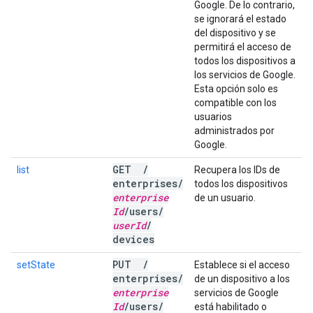
Google. De lo contrario,
se ignorará el estado
del dispositivo y se
permitirá el acceso de
todos los dispositivos a
los servicios de Google.
Esta opción solo es
compatible con los
usuarios
administrados por
Google.
GET
/
list
Recupera los IDs de
enterprises
/
todos los dispositivos
enterprise
de un usuario.
Id
/
users
/
user
Id
/
devices
PUT
/
setState
Establece si el acceso
enterprises
/
de un dispositivo a los
enterprise
servicios de Google
Id
/
users
/
está habilitado o