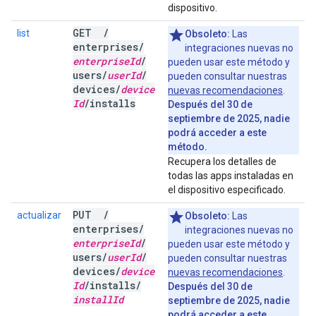
dispositivo.
GET
/
list
Obsoleto:
Las
enterprises
/
integraciones nuevas no
enterprise
Id
/
pueden usar este método y
users
/
user
Id
/
pueden consultar nuestras
devices
/
device
nuevas recomendaciones
.
Id
/
installs
Después del 30 de
septiembre de 2025, nadie
podrá acceder a este
método.
Recupera los detalles de
todas las apps instaladas en
el dispositivo especificado.
PUT
/
actualizar
Obsoleto:
Las
enterprises
/
integraciones nuevas no
enterprise
Id
/
pueden usar este método y
users
/
user
Id
/
pueden consultar nuestras
devices
/
device
nuevas recomendaciones
.
Id
/
installs
/
Después del 30 de
install
Id
septiembre de 2025, nadie
podrá acceder a este