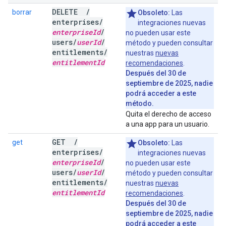
DELETE
/
borrar
Obsoleto:
Las
enterprises
/
integraciones nuevas
enterprise
Id
/
no pueden usar este
users
/
user
Id
/
método y pueden consultar
entitlements
/
nuestras
nuevas
entitlement
Id
recomendaciones
.
Después del 30 de
septiembre de 2025, nadie
podrá acceder a este
método.
Quita el derecho de acceso
a una app para un usuario.
GET
/
get
Obsoleto:
Las
enterprises
/
integraciones nuevas
enterprise
Id
/
no pueden usar este
users
/
user
Id
/
método y pueden consultar
entitlements
/
nuestras
nuevas
entitlement
Id
recomendaciones
.
Después del 30 de
septiembre de 2025, nadie
podrá acceder a este