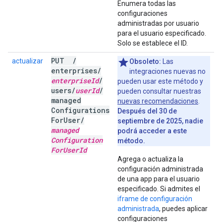
Enumera todas las
configuraciones
administradas por usuario
para el usuario especificado.
Solo se establece el ID.
PUT
/
actualizar
Obsoleto:
Las
enterprises
/
integraciones nuevas no
enterprise
Id
/
pueden usar este método y
users
/
user
Id
/
pueden consultar nuestras
managed
nuevas recomendaciones
.
Configurations
Después del 30 de
For
User
/
septiembre de 2025, nadie
managed
podrá acceder a este
Configuration
método.
For
User
Id
Agrega o actualiza la
configuración administrada
de una app para el usuario
especificado. Si admites el
iframe de configuración
administrada
, puedes aplicar
configuraciones