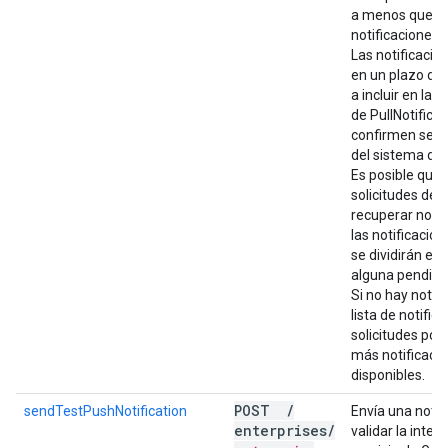
a menos que el
notificaciones 
Las notificacio
en un plazo de
a incluir en la 
de PullNotifica
confirmen se bo
del sistema de
Es posible que 
solicitudes de
recuperar notif
las notificacion
se dividirán ent
alguna pendien
Si no hay notif
lista de notific
solicitudes pos
más notificaci
disponibles.
POST
/
sendTestPushNotification
Envía una notif
enterprises
/
validar la inte