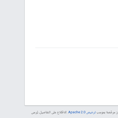
موز مرخّصة بموجب
ترخيص Apache 2.0‏
. للاطّلاع على التفاصيل، يُرجى