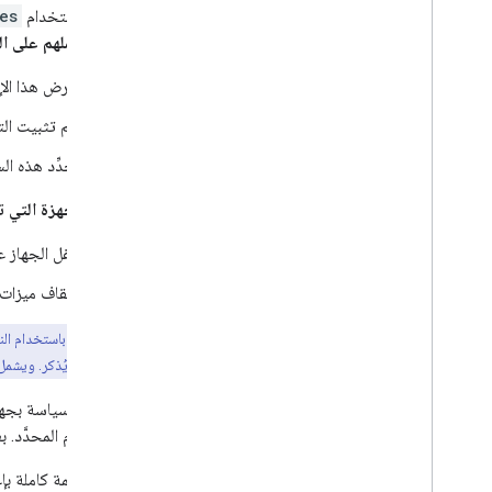
يمكنك استخدام
es
يستند عملهم على ال
يفرض هذا الإع
يتم تثبيت التطبيقات
تحدِّد هذه ال
لإدارة
الأجهزة التي 
لقفل الجهاز 
لإيقاف ميزات 
نقطة رئيسية:
(EMM) بأقل جهد يُذكر. ويشمل ذلك إعدادات السياسة الجديدة لأحدث إصدارات Android عند طرحها.
المستخدم المحدَّد. بعد تلقّي تطبيق droid Device Policy
تتوفّر قائمة كاملة 