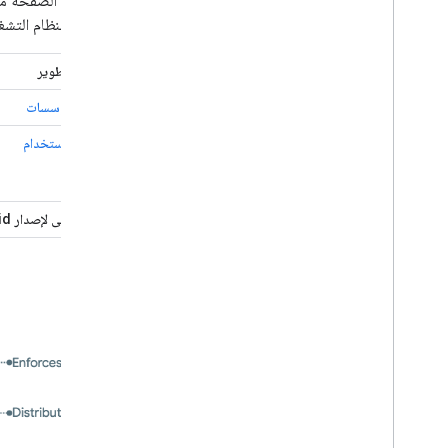
توفّر هذه الصفحة م
مراجع للمصنّعين الأصليين للجهاز وشركات النقل
(EMM) لنظام التشغيل Android.
الميزات التي سيتم إيقافها نهائيًا
المصطلحات
جهود التطوير
أنواع المؤسسات
حالات الاستخدام
الحد الأدنى لإصدار Android