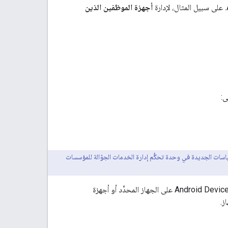
أجهزة الموظفين الذين
ى:
Android Management AP، يمكنك دمج إعدادات السياسات الجديدة في وحدة تحكُّم إدارة الخدمات الجوّالة للمؤسسات
عند ربط سياسة بجهاز، ترسل واجهة برمجة التطبيقات تلقائيًا إعدادات السياسة إلى تطبيق Android Device Policy على الجهاز المحدَّد أو أجهزة