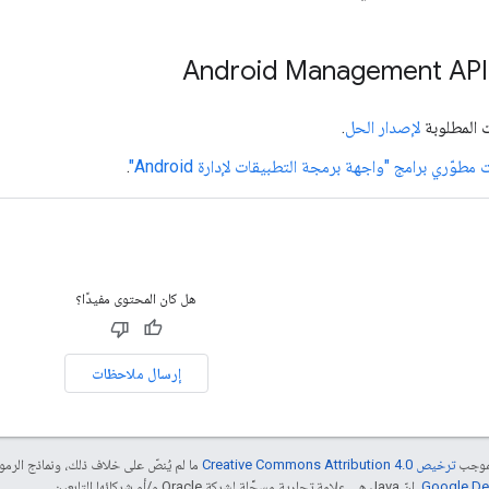
ت المطلوبة
لإصدار الحل
.
طوّري برامج "واجهة برمجة التطبيقات لإدارة Android"
.
هل كان المحتوى مفيدًا؟
إرسال ملاحظات
بموجب
ترخيص Creative Commons Attribution 4.0‏
ما لم يُنصّ على خلاف ذلك، ونماذج الر
. إنّ Java هي علامة تجارية مسجَّلة لشركة Oracle و/أو شركائها التابعين.