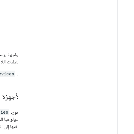
تستخدم واجهة برمجة الت
توفير المتطلبات اللازمة، وهي عملية تتضمّن 
يمثِّل مورد
evices
إدارة الأجهزة
يتيح لك مورد
cies
طريق إضافتها إلى ال