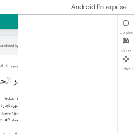
Android Enterprise
الصفحة الرئيسية
الأدلة
معلومات
دردشة
البدء
الصفحة الرئيسية
ال
نظرة عامة
واجهة برمجة التطبيقات
تطوير الحلول
تطوير الح
تحرير الحل
متطلبات الميزة
على هذه الصفحة
قائمة الميزات
إعداد الأجهزة للإدارة
مجموعات الحلول
إدارة الأجهزة وتوزيع 
بدء استخدام Android Management API
المرجع
واجهات برمجة التطبيقات والأدوات