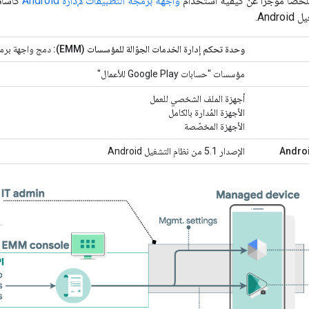
لخصًا موجزًا عن كيفية استخدام
واجهة برمجة التطبيقات لإدارة Android
كأساس
وحدة تحكم إدارة الخدمات الجوّالة للمؤسسات (EMM):
دمج واجهة برمجة
مؤسسات "حسابات Google Play للأعمال"
أجهزة الملف الشخصي للعمل
الأجهزة المُدارة بالكامل
الأجهزة المخصّصة
الإصدار 5.1 من نظام التشغيل Android