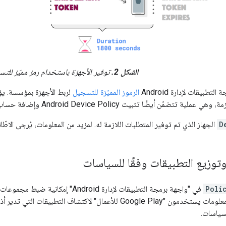
الشكل 2.
توفير الأجهزة باستخدام رمز مميّز للت
طبيقات لإدارة Android
الرموز المميّزة للتسجيل
لربط الأجهزة بمؤسسة. يؤد
أيضًا تثبيت Android Device Policy وإضافة حساب Google Play للأعمال إلى الجهاز.
D
الجهاز الذي تم توفير المتطلبات اللازمة له. لمزيد من المعلومات، يُرجى الاطّ
 وتوزيع التطبيقات وفقًا للسياسات
Poli
في "واجهة برمجة التطبيقات لإدارة oid
مشرفو تكنولوجيا المعلومات يستخدمون "Google Play للأعمال" لاكت
سياسات.