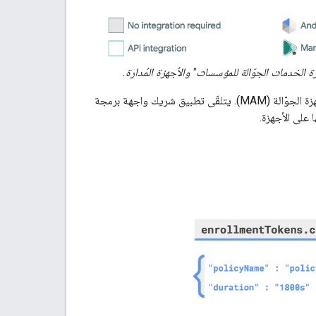
تتوافق "واجهة برمجة التطبيقات لإدارة Android" مع إدارة الأجهزة الجوّالة (MDM) وتطبيقات الأجهزة الجوّالة (MAM). يتلقّى تطبيق شريك واجهة برمجة
 على الأجهزة.