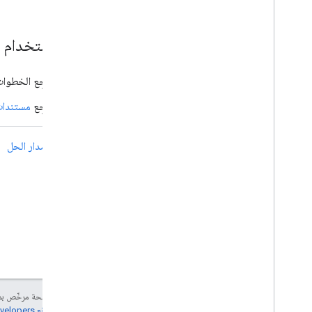
بدء استخدام Android Management API
راجِع الخطوا
راجِع
مستندات م
التالي:
إصدار الحل
إنّ محتوى هذه الصفحة مرخّص 
مراجعة
سياسات موقع Google Developers‏