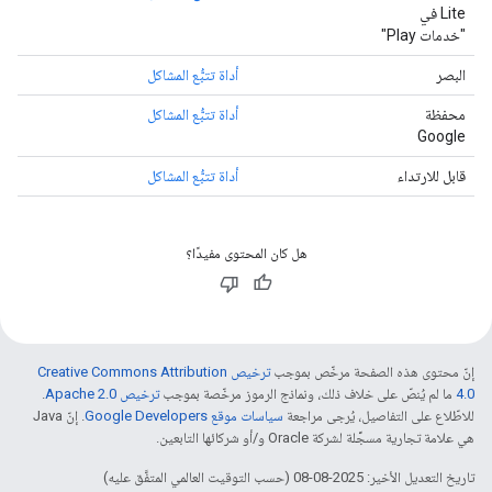
Lite في
"خدمات Play"
البصر
أداة تتبُّع المشاكل
محفظة
أداة تتبُّع المشاكل
Google
قابل للارتداء
أداة تتبُّع المشاكل
هل كان المحتوى مفيدًا؟
إنّ محتوى هذه الصفحة مرخّص بموجب
ترخيص Creative Commons Attribution
4.0‏
ما لم يُنصّ على خلاف ذلك، ونماذج الرموز مرخّصة بموجب
ترخيص Apache 2.0‏
.
للاطّلاع على التفاصيل، يُرجى مراجعة
سياسات موقع Google Developers‏
. إنّ Java
هي علامة تجارية مسجَّلة لشركة Oracle و/أو شركائها التابعين.
تاريخ التعديل الأخير: 2025-08-08 (حسب التوقيت العالمي المتفَّق عليه)