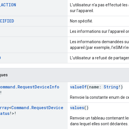
_
ACTION
L'utilisateur n'a pas effectué le
sur l'appareil.
CIFIED
Non spécifié.
Les informations sur l'appareil o
Les informations demandées sur l
appareil (par exemple, l'eSIM n'e
D
L'utilisateur a refusé de partager
ques
ommand
.
Request
Device
Info
valueOf
(name:
String
!)
!
Renvoie la constante enum de ce
rray
<
Command
.
Request
Device
values
()
tatus
!>!
Renvoie un tableau contenant le
dans lequel elles sont déclarées.