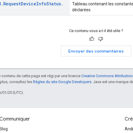
d
.
Request
Device
Info
Status
.
Tableau contenant les constantes
déclarées
Ce contenu vous a-t-il été utile ?
Envoyer des commentaires
le contenu de cette page est régi par une licence
Creative Commons Attribution
 plus, consultez les
Règles du site Google Developers
. Java est une marque dé
6/01/20 (UTC).
Communiquer
Cré
Blog
And