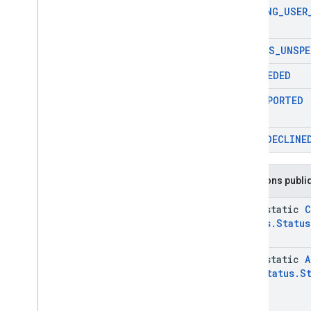
com
.
google
.
android
.
PENDING
_
USER
managementapi
.
common
.
exceptions
com
.
google
.
android
.
STATUS
_
UNSPE
managementapi
.
common
.
model
com
.
google
.
android
.
SUCCEEDED
managementapi
.
customapp
.
provider
UNSUPPORTED
com
.
google
.
android
.
managementapi
.
device
com
.
google
.
android
.
USER
_
DECLINE
managementapi
.
device
.
model
com
.
google
.
android
.
managementapi
.
dpcmigration
Fonctions publi
com
.
google
.
android
.
managementapi
.
dpcmigration
.
java-static
C
model
Status
.
Status
com
.
google
.
android
.
managementapi
.
environment
com
.
google
.
android
.
java-static
A
managementapi
.
environment
.
Info
Status
.
S
exception
com
.
google
.
android
.
managementapi
.
environment
.
model