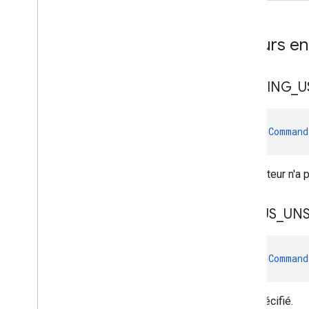
com
.
google
.
android
.
managementapi
.
notification
com
.
google
.
android
.
Valeurs e
managementapi
.
oemsystemupdate
com
.
google
.
android
.
managementapi
.
oemsystemupdate
.
PENDING
_
U
model
val 
Command
L'utilisateur n'a
STATUS
_
UNS
val 
Command
Non spécifié.