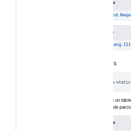
Renvoie
Command
.
Requ
Génère
java
.
lang
.
Ill
valeurs
java-static
Renvoie un table
permet de parcou
Renvoie