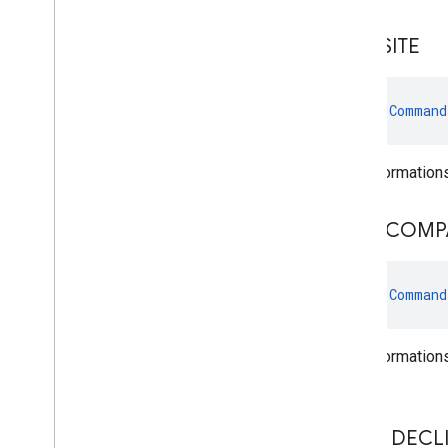
RÉUSSITE
val 
Command
Les informations
NON COMPA
val 
Command
Les informations
charge).
USER
_
DECL