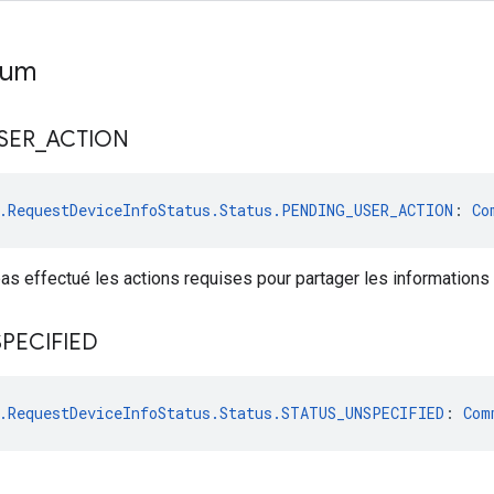
num
SER
_
ACTION
.RequestDeviceInfoStatus.Status.PENDING_USER_ACTION
: 
Co
 pas effectué les actions requises pour partager les informations s
PECIFIED
.RequestDeviceInfoStatus.Status.STATUS_UNSPECIFIED
: 
Com