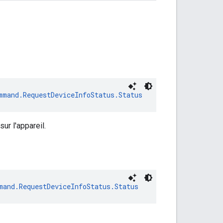
mmand.RequestDeviceInfoStatus.Status
ur l'appareil.
mand.RequestDeviceInfoStatus.Status