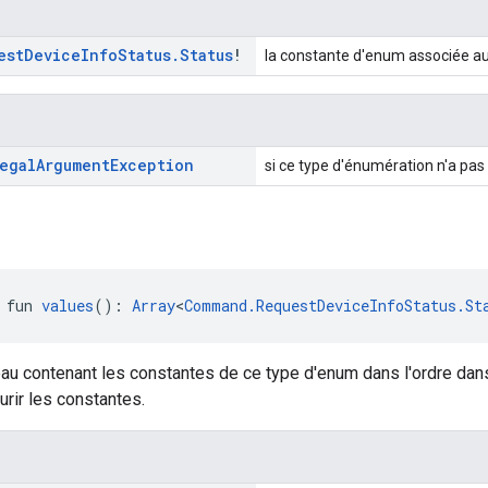
est
Device
Info
Status
.
Status
!
la constante d'enum associée a
egal
Argument
Exception
si ce type d'énumération n'a pa
 fun 
values
(): 
Array
<
Command.RequestDeviceInfoStatus.St
au contenant les constantes de ce type d'enum dans l'ordre dan
rir les constantes.