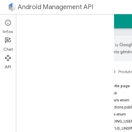
Android Management API
Accueil
Guides
Référence
Échantillon
Infos
Chat
traductions généré
Android Management API
SDK d'extensibilité AMAPI
API
Accueil
Produit
com
.
google
.
android
.
managementapi
.
accountsetup
com
.
google
.
android
.
Sur cette page
managementapi
.
accountsetup
.
Résumé
model
Valeurs enum
com
.
google
.
android
.
managementapi
.
approles
Fonctions pub
com
.
google
.
android
.
Valeurs enum
managementapi
.
approles
.
model
PENDING_USE
com
.
google
.
android
.
STATUS_UNSPE
managementapi
.
commands