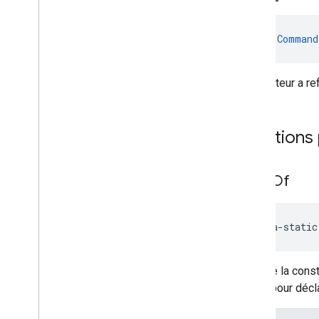
val 
Command
L'utilisateur a r
Fonctions
value
Of
java-static
Renvoie la const
utilisé pour déc