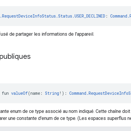
.RequestDeviceInfoStatus.Status.USER_DECLINED
: 
Command.
efusé de partager les informations de l'appareil.
 publiques
 fun 
valueOf
(name: 
String
!): 
Command.RequestDeviceInfoS
ante enum de ce type associé au nom indiqué. Cette chaîne doit 
larer une constante d'enum de ce type. (Les espaces superflus n