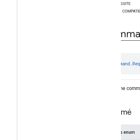
RÉUSSITE
com
.
google
.
android
.
managementapi
.
commands
.
model
NON COMPATI
Aperçu
Classes
Comma
Enums
Commande
.
Clear
Apps
Data
Status
.
Per
App
Status
.
Clear
Status
Command
.
Custom
App
Operation
Status
.
Operation
enum 
Command.Req
Status
Command
.
Request
Device
Info
Status
.
Device
Info
Case
.
Kind
État d'une comm
Command
.
Request
Device
Info
Status
.
Status
Commande
Commande
.
Status
Case
.
Kind
Résumé
Issue
Command
Request
.
Params
Case
.
Kind
Issue
Command
Request
.
Valeurs enum
Request
Device
Info
.
Device
Info