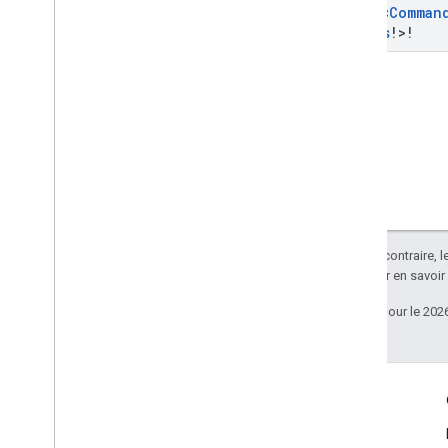
Array
<
Comman
Status
!>!
Sauf indication contraire, 
Apache 2.0
. Pour en savoir
Dernière mise à jour le 202
Échanger
Google Developer Program