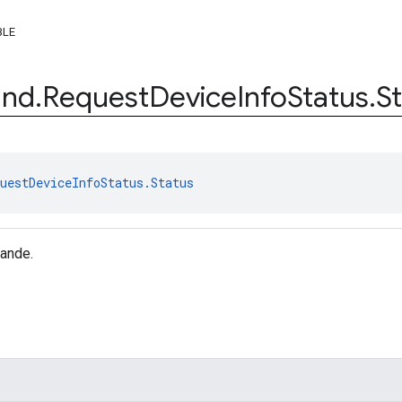
BLE
nd
.
Request
Device
Info
Status
.
S
uestDeviceInfoStatus.Status
ande.