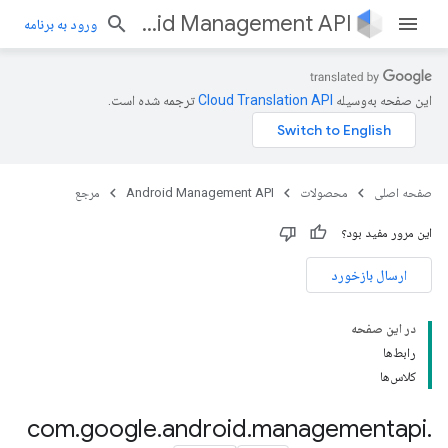
Android Management API
ورود به برنامه
این صفحه به‌وسیله
ترجمه شده است.
com.goog
com.google.and
صفحه اصلی
محصولات
Android Management API
مرجع
com.
com.google
این مرور مفید بود؟
com.google.android.managementapi.commands,com.go
com.google.android.managementapi.commands.model,com.google.
ارسال بازخورد
com.google.and
com.google
در این صفحه
com.google.and
رابط‌ها
co
کلاس‌ها
com.goog
com.goog
com
.
google
.
android
.
managementapi
.
com.google.and