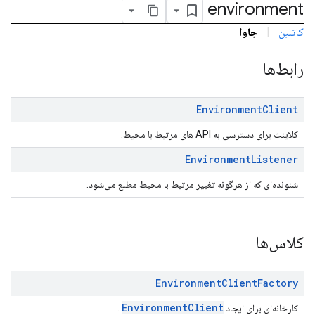
environment
com.goo
کاتلین
|
جاوا
رابط‌ها
com.google.andro
com.google.an
Environment
Client
com.google.android.managementapi.notification,com.go
com.google.a
کلاینت برای دسترسی به API های مرتبط با محیط.
com.google.android
Environment
Listener
شنونده‌ای که از هرگونه تغییر مرتبط با محیط مطلع می‌شود.
کلاس‌ها
Environment
Client
Factory
EnvironmentClient
کارخانه‌ای برای ایجاد
.