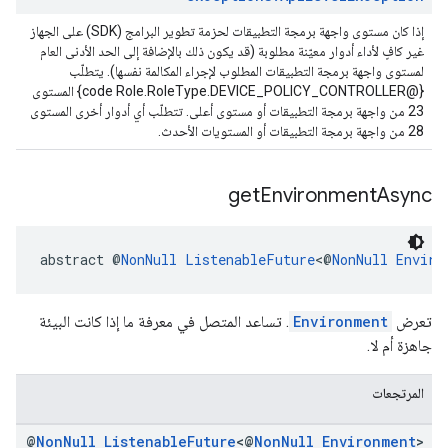
إذا كان مستوى واجهة برمجة التطبيقات لحزمة تطوير البرامج (SDK) على الجهاز
غير كافٍ لأداء أدوار معيّنة مطلوبة (قد يكون ذلك بالإضافة إلى الحد الأدنى العام
لمستوى واجهة برمجة التطبيقات المطلوب لإجراء المكالمة نفسها). يتطلّب
{@code Role.RoleType.DEVICE_POLICY_CONTROLLER} المستوى
23 من واجهة برمجة التطبيقات أو مستوى أعلى. تتطلّب أي أدوار أخرى المستوى
28 من واجهة برمجة التطبيقات أو المستويات الأحدث.
get
Environment
Async
abstract @
NonNull
ListenableFuture
<@
NonNull
Enviro
تعرض
Environment
. تساعد المتصل في معرفة ما إذا كانت البيئة
جاهزة أم لا.
المرتجعات
@
Non
Null
Listenable
Future
<@
Non
Null
Environment
>