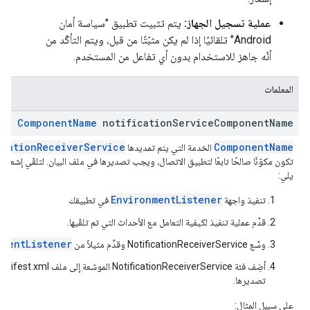
عملية تسجيل الجهاز:
يتم تثبيت تطبيق "سياسة أمان
Android" تلقائيًا إذا لم يكن مثبّتًا من قبل، ويتم التأكّد من
أنّه جاهز للاستخدام بدون أي تفاعل من المستخدم.
المعلمات
Component
Name
notification
Service
Component
Name
icationReceiverService
ComponentName
الخدمة التي يتم تمديدها
تكون مكوّنًا صالحًا تابعًا لتطبيق الاتصال، ويجب تصديرها في ملف البيان. لتلقّي إشعارات
يلي:
EnvironmentListener
تنفيذ واجهة
في تطبيقك
قدِّم عملية تنفيذ لكيفية التعامل مع الأحداث التي تم تلقّيها.
nmentListener
وسِّع NotificationReceiverService وقدِّم مثيلاً من
تصديرها.
على سبيل المثال: