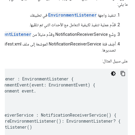
ما يلي:
EnvironmentListener
تنفيذ واجهة
في تطبيقك
قدِّم عملية تنفيذ لكيفية التعامل مع الأحداث التي تم تلقّيها.
nmentListener
وسِّع NotificationReceiverService وقدِّم مثيلاً من
تصديرها.
على سبيل المثال:
istener
 : 
EnvironmentListener
 {
ronmentEvent
(
event:
EnvironmentEvent
) {
ironment
event
.
eceiverService
 : 
NotificationReceiverService
() {
pareEnvironmentListener
(): 
EnvironmentListener
? {
entListener
()