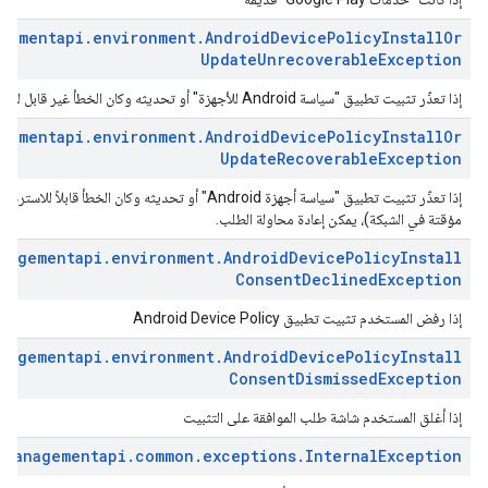
gementapi
.
environment
.
Android
Device
Policy
Install
Or
Update
Unrecoverable
Exception
إذا تعذّر تثبيت تطبيق "سياسة Android للأجهزة" أو تحديثه وكان الخطأ غير قابل للاسترداد
gementapi
.
environment
.
Android
Device
Policy
Install
Or
Update
Recoverable
Exception
إذا تعذّر تثبيت تطبيق "سياسة أجهزة Android" أو تحديثه وكا
مؤقتة في الشبكة)، يمكن إعادة محاولة الطلب.
nagementapi
.
environment
.
Android
Device
Policy
Install
Consent
Declined
Exception
إذا رفض المستخدم تثبيت تطبيق Android Device Policy
nagementapi
.
environment
.
Android
Device
Policy
Install
Consent
Dismissed
Exception
إذا أغلق المستخدم شاشة طلب الموافقة على التثبيت
.
managementapi
.
common
.
exceptions
.
Internal
Exception