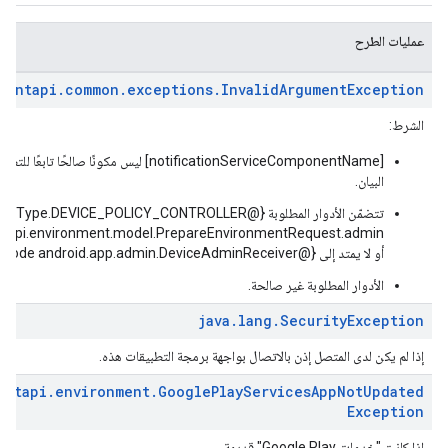
عمليات الطرح
mentapi
.
common
.
exceptions
.
Invalid
Argument
Exception
الشرط:
‫[notificationServiceComponentName] ليس مكون
البيان.
أو لا يمتد إلى {@code android.app.admin.DeviceAdminReceiver}.
الأدوار المطلوبة غير صالحة.
java
.
lang
.
Security
Exception
إذا لم يكن لدى المتصل إذن بالاتصال بواجهة برمجة التطبيقات هذه.
entapi
.
environment
.
Google
Play
Services
App
Not
Updated
Exception
إذا كانت "خدمات Google Play" قديمة