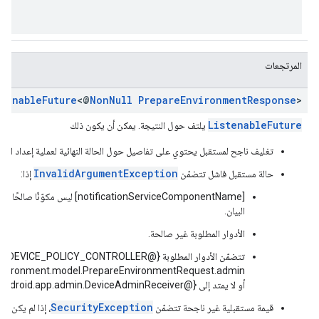
المرتجعات
stenable
Future
<@
Non
Null
Prepare
Environment
Response
>
ListenableFuture
يلتف حول النتيجة. يمكن أن يكون ذلك
تغليف ناجح لمستقبل يحتوي على تفاصيل حول الحالة النهائية لعملية إعداد البيئ
InvalidArgumentException
حالة مستقبل فاشل تتضمّن
إذا:
[notificationServiceComponentName
البيان.
الأدوار المطلوبة غير صالحة.
أو لا يمتد إلى {@code android.app.admin.DeviceAdminReceiver}.
SecurityException
قيمة مستقبلية غير ناجحة تتضمّن
، إذا لم يكن ا