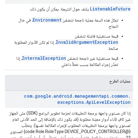
ListenableFuture
يلتف حول النتيجة. يمكن أن يكون ذلك:
Environment
تمثّل هذه السمة عملية ناجحة تتضمّن
، في حال
النجاح.
قيمة مستقبلية فاشلة تتضمّن
InvalidArgumentException
، إذا لم تكن الأدوار المطلوبة
صالحة.
InternalException
قيمة مستقبلية غير ناجحة تتضمّن
، إذا
تعذّر إجراء المكالمة بسبب خطأ داخلي
عمليات الطرح
com
.
google
.
android
.
managementapi
.
common
.
exceptions
.
Api
Level
Exception
إذا كان مستوى واجهة برمجة التطبيقات لحزمة تطوير البرامج (SDK) على الجهاز
غير كافٍ لأداء أدوار معيّنة مطلوبة (قد يكون ذلك بالإضافة إلى الحد الأدنى العام
لمستوى واجهة برمجة التطبيقات المطلوب لإجراء المكالمة نفسها). يتطلّب
{@code Role.RoleType.DEVICE_POLICY_CONTROLLER} المستوى
23 من واجهة برمجة التطبيقات أو مستوى أعلى. تتطلّب أي أدوار أخرى المستوى