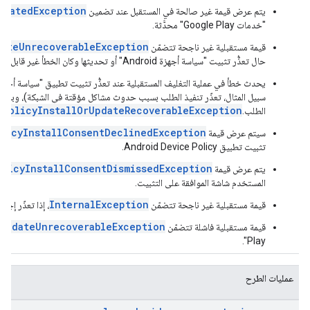
pdatedException
يتم عرض قيمة غير صالحة في المستقبل عند تضمين
"خدمات Google Play" محدَّثة.
dateUnrecoverableException
قيمة مستقبلية غير ناجحة تتضمّن
حال تعذُّر تثبيت "سياسة أجهزة Android" أو تحديثها وكان الخطأ غير قابل للاسترداد.
سبيل المثال، تعذّر تنفيذ الطلب بسبب حدوث مشاكل مؤقتة في الشبكة)، وبالتال
ePolicyInstallOrUpdateRecoverableException
الطلب.
licyInstallConsentDeclinedException
سيتم عرض قيمة
تثبيت تطبيق Android Device Policy.
olicyInstallConsentDismissedException
يتم عرض قيمة
المستخدم شاشة الموافقة على التثبيت.
InternalException
قيمة مستقبلية غير ناجحة تتضمّن
، إذا تعذّر إجر
eUpdateUnrecoverableException
قيمة مستقبلية فاشلة تتضمّن
Play".
عمليات الطرح