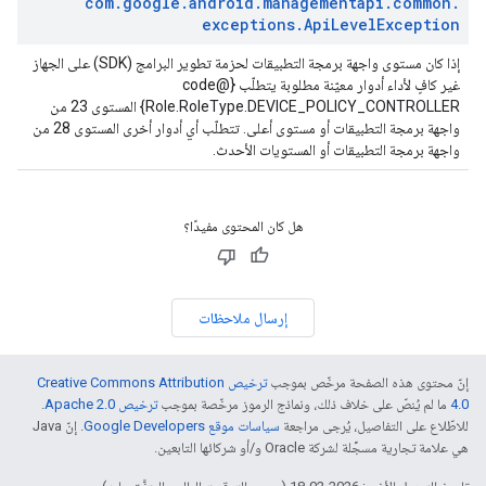
com
.
google
.
android
.
managementapi
.
common
.
exceptions
.
Api
Level
Exception
إذا كان مستوى واجهة برمجة التطبيقات لحزمة تطوير البرامج (SDK) على الجهاز
غير كافٍ لأداء أدوار معيّنة مطلوبة يتطلّب {@code
Role.RoleType.DEVICE_POLICY_CONTROLLER} المستوى 23 من
واجهة برمجة التطبيقات أو مستوى أعلى. تتطلّب أي أدوار أخرى المستوى 28 من
واجهة برمجة التطبيقات أو المستويات الأحدث.
هل كان المحتوى مفيدًا؟
إرسال ملاحظات
إنّ محتوى هذه الصفحة مرخّص بموجب
ترخيص Creative Commons Attribution
4.0‏
ما لم يُنصّ على خلاف ذلك، ونماذج الرموز مرخّصة بموجب
ترخيص Apache 2.0‏
.
للاطّلاع على التفاصيل، يُرجى مراجعة
سياسات موقع Google Developers‏
. إنّ Java
هي علامة تجارية مسجَّلة لشركة Oracle و/أو شركائها التابعين.