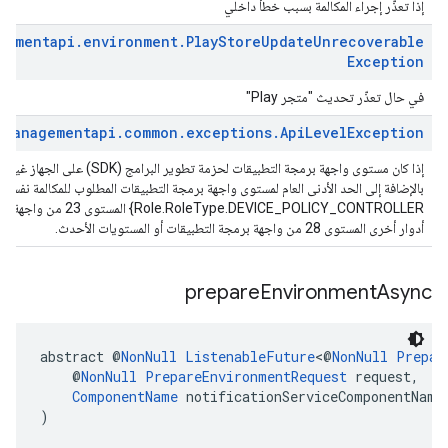
إذا تعذّر إجراء المكالمة بسبب خطأ داخلي
gementapi
.
environment
.
Play
Store
Update
Unrecoverable
Exception
في حال تعذّر تحديث "متجر Play"
.
managementapi
.
common
.
exceptions
.
Api
Level
Exception
إذا كان مستوى واجهة برمجة التطبيقات لح
DEVICE_POLICY_CONTROLLER
أدوار أخرى المستوى 28 من واجهة برمجة التطبيقات أو المستويات الأحدث.
prepare
Environment
Async
abstract @
NonNull
ListenableFuture
<@
NonNull
Prepar
    @
NonNull
PrepareEnvironmentRequest
 request,
ComponentName
 notificationServiceComponentName
)