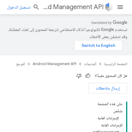
Android Management API
تسجيل الدخول
تستخدم Google تكنولوجيا الذكاء الاصطناعي لترجمة المحتوى إلى لغتك المفضّلة،
وقد تتضمّن بعض الأخطاء.
com.goog
com.google.and
com.
com.google
الصفحة الرئيسية
المنتجات
Android Management API
المرجع
com.go
com.google.a
هل كان المحتوى مفيدًا؟
com.google.and
إرسال ملاحظات
com.google
com.google.and
co
على هذه الصفحة
com.goog
ملخّص
com.goog
الإجراءات العامة
com.google.and
الإجراءات العامة
com.goo