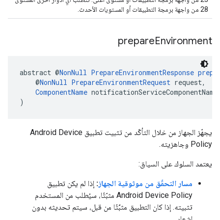
28 من واجهة برمجة التطبيقات أو المستويات الأحدث.
prepare
Environment
abstract @
NonNull
PrepareEnvironmentResponse
prepa
    @
NonNull
PrepareEnvironmentRequest
 request,
ComponentName
 notificationServiceComponentName
)
يجهّز الجهاز من خلال التأكّد من تثبيت تطبيق Android Device
Policy وجاهزيته.
يعتمد السلوك على السياق:
مسار التحقّق من موثوقية الجهاز
:
إذا لم يكن تطبيق
Android Device Policy مثبّتًا، سيُطلب من المستخدم
تثبيته. إذا كان التطبيق مثبَّتًا من قبل، سيتم تحديثه بدون
إشعار.