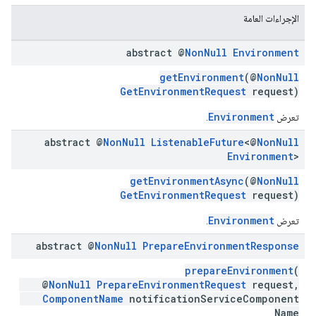
الإجراءات العامة
abstract @
Non
Null
Environment
getEnvironment
(@
NonNull
GetEnvironmentRequest
request)
Environment
تعرض
.
abstract @
Non
Null
Listenable
Future
<@
Non
Null
Environment
>
getEnvironmentAsync
(@
NonNull
GetEnvironmentRequest
request)
Environment
تعرض
.
abstract @
Non
Null
Prepare
Environment
Response
prepareEnvironment
(
@
NonNull
PrepareEnvironmentRequest
request,
ComponentName
notificationServiceComponent
Name