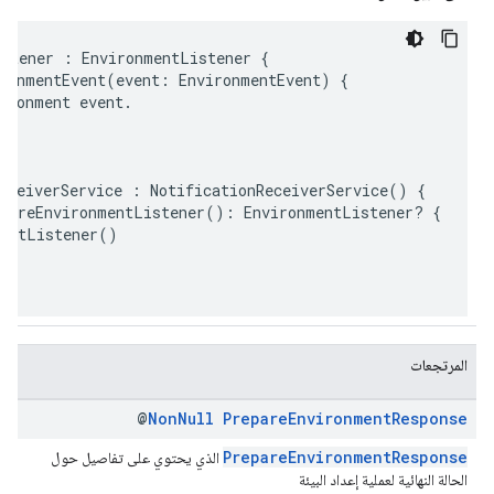
istener
 : 
EnvironmentListener
 {
ronmentEvent
(
event:
EnvironmentEvent
) {
ironment
event
.
eceiverService
 : 
NotificationReceiverService
() {
pareEnvironmentListener
(): 
EnvironmentListener
? {
entListener
()
المرتجعات
@
Non
Null
Prepare
Environment
Response
PrepareEnvironmentResponse
الذي يحتوي على تفاصيل حول
الحالة النهائية لعملية إعداد البيئة