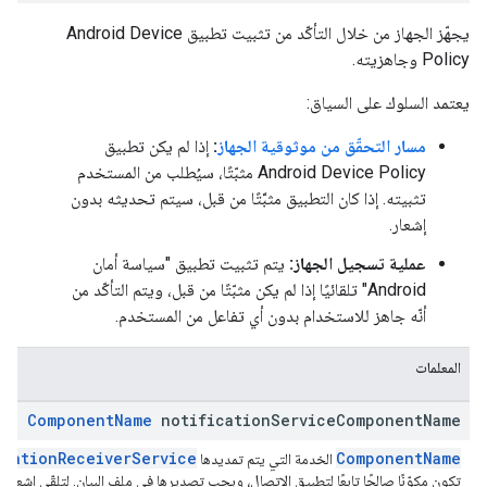
يجهّز الجهاز من خلال التأكّد من تثبيت تطبيق Android Device
Policy وجاهزيته.
يعتمد السلوك على السياق:
مسار التحقّق من موثوقية الجهاز
:
إذا لم يكن تطبيق
Android Device Policy مثبّتًا، سيُطلب من المستخدم
تثبيته. إذا كان التطبيق مثبَّتًا من قبل، سيتم تحديثه بدون
إشعار.
عملية تسجيل الجهاز:
يتم تثبيت تطبيق "سياسة أمان
Android" تلقائيًا إذا لم يكن مثبّتًا من قبل، ويتم التأكّد من
أنّه جاهز للاستخدام بدون أي تفاعل من المستخدم.
المعلمات
Component
Name
notification
Service
Component
Name
icationReceiverService
ComponentName
الخدمة التي يتم تمديدها
تكون مكوّنًا صالحًا تابعًا لتطبيق الاتصال، ويجب تصديرها في ملف البيان. لتلقّي إشعارا