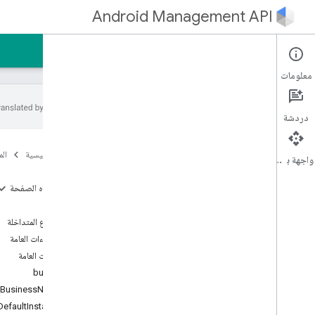
Android Management API
الصفحة الرئيسية
الأدلة
المرجع
نموذج
معلومات
دردشة
واجهة برمجة التطبيقات لإدارة Android
الصفحة الرئيسية
ال
مرجع MCP في Android Management API
واجهة برمجة التطبيقات
امتداد AMAPI لحزمة تطوير البرامج (SDK)
على هذه الصفحة
com
.
google
.
android
.
managementapi
.
accountsetup
ملخّص
com
.
google
.
android
.
الأنواع المتداخلة
managementapi
.
accountsetup
.
الإجراءات العامة
model
الإجراءات العامة
com
.
google
.
android
.
managementapi
.
approles
builder
com
.
google
.
android
.
tBusinessName
managementapi
.
approles
.
model
DefaultInstance