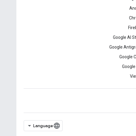
And
Ch
Fir
Google AI S
Google Antigr
Google 
Google
Vie