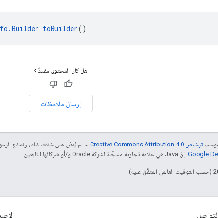
fo.Builder
toBuilder
()
هل كان المحتوى مفيدًا؟
إرسال ملاحظات
بموجب
ترخيص Creative Commons Attribution 4.0‏
ما لم يُنصّ على خلاف ذلك، ونماذج الر
. إنّ Java هي علامة تجارية مسجَّلة لشركة Oracle و/أو شركائها التابعين.
لتواصل
الإصد