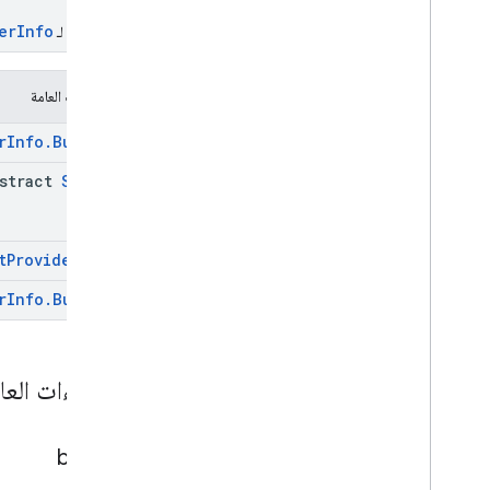
إعدادات الجهاز
erInfo
أداة إنشاء لـ
Device
Settings
.
Builder
طلب الجهاز
Get
Device
Request
.
Builder
الإجراءات العامة
معلومات الأجهزة
r
Info
.
Builder
Hardware
Info
.
Builder
Management
Provider
Info
bstract
String
Management
Provider
Info
.
Builder
البيانات الوصفية
t
Provider
Info
Metadata
.
Builder
Metadata
.
Data
Issue
r
Info
.
Builder
Metadata
.
Data
Issue
.
Builder
Metadata
.
Data
Issue
.
Cached
Data
Details
الإجراءات العا
Metadata
.
Data
Issue
.
Cached
Data
Details
.
Builder
Metadata
.
Data
Issue
.
Issue
Details
Case
builder
معلومات الشبكة