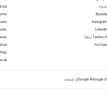
لمدوّنة
roid
rome
Bluesk
ebase
Instagra
tudio
LinkedI
Twitter سابقًا)
avity
Cloud
YouTub
 Play
w all
Google C
Google AI
كلّ المنتجات