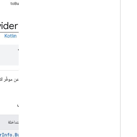
com
.
google
.
android
.
toBuilder
managementapi
.
commands
com
.
google
.
android
.
managementapi
.
commands
.
model
ider
Info
com
.
google
.
android
.
managementapi
.
common
.
exceptions
Kotlin
|
Java
com
.
google
.
android
.
managementapi
.
common
.
model
com
.
google
.
android
.
managementapi
.
customapp
.
provider
com
.
google
.
android
.
managementapi
.
device
معلومات عن موفّر الإدار
com
.
google
.
android
.
managementapi
.
device
.
model
نظرة عامّة
ملخّص
صفوف
تقرير التطبيق
Application
Report
.
Builder
الأنواع المتداخلة
الجهاز
Device
.
Builder
rInfo.Builder