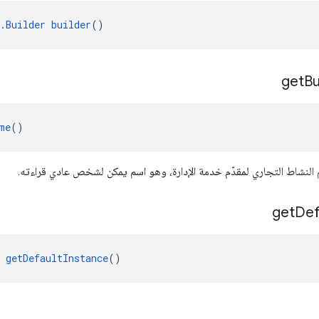
.Builder
builder
()
get
Bu
me
()
 النشاط التجاري لمقدّم خدمة الإدارة، وهو اسم يمكن لشخص عادي قراءته.
get
Def
getDefaultInstance
()