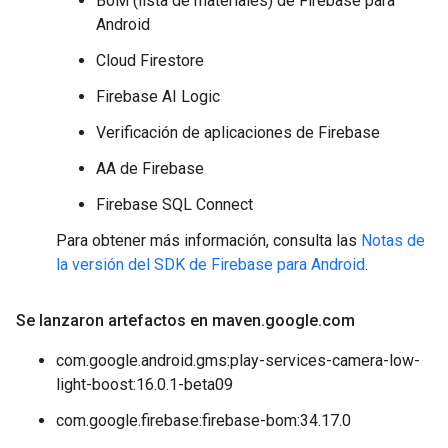
BoM (lista de materiales) de Firebase para
Android
Cloud Firestore
Firebase AI Logic
Verificación de aplicaciones de Firebase
AA de Firebase
Firebase SQL Connect
Para obtener más información, consulta las
Notas de
la versión del SDK de Firebase para Android
.
Se lanzaron artefactos en maven
.
google
.
com
com.google.android.gms:play-services-camera-low-
light-boost:16.0.1-beta09
com.google.firebase:firebase-bom:34.17.0