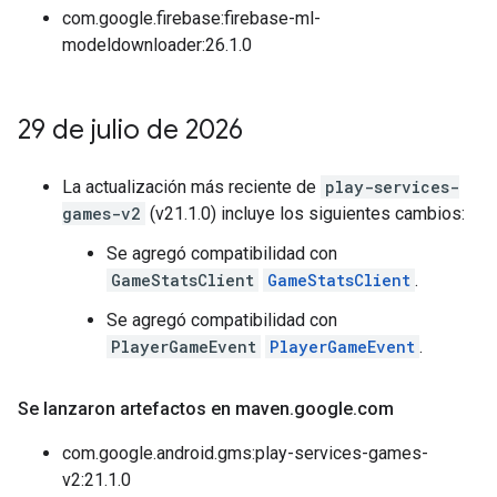
com.google.firebase:firebase-ml-
modeldownloader:26.1.0
29 de julio de 2026
La actualización más reciente de
play-services-
games-v2
(v21.1.0) incluye los siguientes cambios:
Se agregó compatibilidad con
GameStatsClient
GameStatsClient
.
Se agregó compatibilidad con
PlayerGameEvent
PlayerGameEvent
.
Se lanzaron artefactos en maven
.
google
.
com
com.google.android.gms:play-services-games-
v2:21.1.0